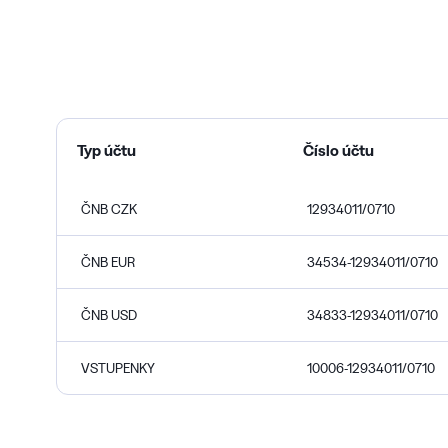
Typ účtu
Číslo účtu
ČNB CZK
12934011/0710
ČNB EUR
34534-12934011
/
0710
ČNB USD
34833-12934011
/
0710
VSTUPENKY
10006-12934011/0710