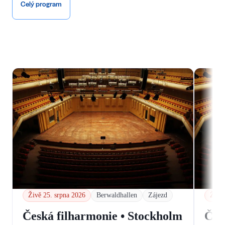
Celý program
Živě 25. srpna 2026
Berwaldhallen
Zájezd
Živě 
Česká filharmonie • Stockholm
Čes