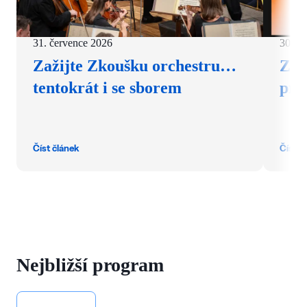
31. července 2026
30. č
Zažijte Zkoušku orchestru…
Zve
tentokrát i se sborem
pro
Číst článek
Číst č
Nejbližší program