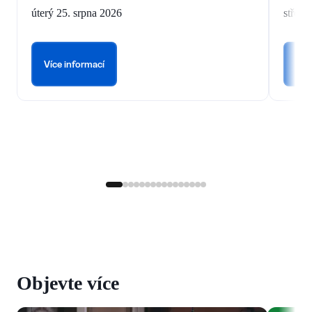
úterý 25. srpna 2026
středa
Více informací
Víc
Objevte více