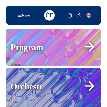
TODO: Add description for reader
Zobrazit košík
Zobrazit můj účet
Menu
Program
Program
Orchestr
Orchestr