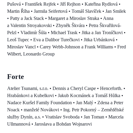
Pušová • František Rejfek • Jiří Rejhon • Kateřina Rydlová •
Martin Říha • Jarmila Seifertová • Tomáš Slavíček • Jan Smilek
• Patty a Jack Stack • Margaret a Miroslav Straka • Anna
a Valentin Stroyakovski • Zbyněk Škvára • Petra Škvařilová-
Pelzl • Vladimír Šůla • Michael Trask • Jitka a Jan Troníčkovi •
Leoš Tupec • Eva a Dalibor Turečkovi • Jitka Urbánková •
Miroslav Vancl • Carey Webb-Johnson a Frank Williams • Fred
Wilbert, Leonardo Group
Forte
Atelier Tsunami, s.r.o. • Dennis a Cheryl Caspe • Henceforth. •
Hrabánkovi a Kubelkovi • Jakub Kocmánek a Tomáš Hůlka •
Nadace Kuršel Family Foundation • Jan Malý • Zdena a Peter
Noack • manželé Novákovi • Ing. Petr Pokorný – Zemědělské
služby Dynín, a.s. • Vratislav Svoboda • Jan Toman • Marcela
Ullmannová • Jaroslava a Bohdan Wojnarovi