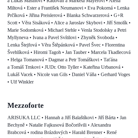
a Lukáš Mašínovi • Radovan a Markéta Mayerovi • Alena
Miltová • Ester a František Neumanovi • Eva Pokorná • Lenka
Prčíková • Jiřina Preislerová • Blanka Schwarzerová • G+R
Scott • Věra Sisáková • Alice a Jaroslav Skybovi • Jiří Smolík •
Marie Sodomková • Michael Stehle • Venla Stodolsky a Petri
Myllyneva • Ivana a Pavel Svítilovi • Zbyněk Svoboda •
Lenka Štejfová • Věra Štěpánková • Pavel Švec • Florentina
Švehlíková • Hiromi Tagoh • Jan Tauber • Marcela Tkadlecová
• Helga Tomanová • Dagmar a Petr Tomáškovi • Taťána
a Tomáš Trnkovi • JUDr. Otto Tyller • Kateřina Urbanová •
Lukáš Vacek • Nicole van Gils • Daniel Váňa • Gerhard Voges
• Ulf Winkler
Mezzoforte
ARISUKA LLC • Hannah a Jiří Balaštíkovi • Jiří Bárta • Jan
Bechyně • Natalie Fajkusová Bočorišvili • Alexandra
Brabcová • rodina Brázdových • Harald Brenner • René