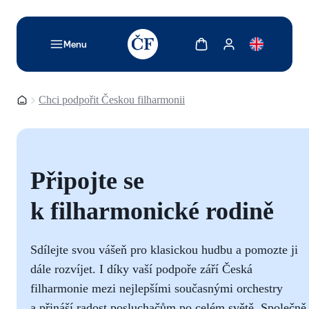
TODO: Add description for reader
Zobrazit košík
Zobrazit můj účet
Menu
Domovská stránka
Chci podpořit Českou filharmonii
Připojte se
k filharmonické rodině
Sdílejte svou vášeň pro klasickou hudbu a pomozte ji
dále rozvíjet. I díky vaší podpoře září Česká
filharmonie mezi nejlepšími současnými orchestry
a přináší radost posluchačům po celém světě. Společně