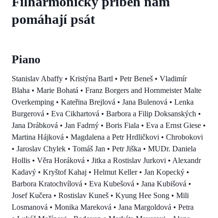
Filharmonický příběh nám
pomáhají psát
Piano
Stanislav Abaffy • Kristýna Bartl • Petr Beneš • Vladimír
Blaha • Marie Bohatá • Franz Borgers and Hornmeister Malte
Overkemping • Kateřina Brejlová • Jana Bulenová • Lenka
Burgerová • Eva Cikhartová • Barbora a Filip Doksanských •
Jana Drábková • Jan Fadrný • Boris Fiala • Eva a Ernst Giese •
Martina Hájková • Magdalena a Petr Hrdličkovi • Chrobokovi
• Jaroslav Chylek • Tomáš Jan • Petr Jiška • MUDr. Daniela
Hollis • Věra Horáková • Jitka a Rostislav Jurkovi • Alexandr
Kadavý • Kryštof Kahaj • Helmut Keller • Jan Kopecký •
Barbora Kratochvílová • Eva Kubešová • Jana Kubišová •
Josef Kučera • Rostislav Kuneš • Kyung Hee Song • Mili
Losmanová • Monika Mareková • Jana Margoldová • Petra