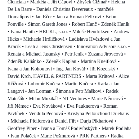
Cienciala • Markéta a Jiří Čápovi • Zbyšek Čižmař • Helena
De La Barre • Daniela Christina Devereaux • manželé
Domalípovi • Jan Ečer • Jana a Roman Felixovi • Brian
Fonville • Simon Gareth Jones • Robert Hanč • Zdeněk Haník
• Ivana Hauth • HECKL, s.r.o. • Miluše Hendriksen • Andrew
Hicks • Michaela Hrdličková • Ladislava Hvězdová a Jan
Kracík • Leah a Jens Christensen • Innovation Advisors s.r.o. •
Renata a Michael Jasanský • Petr Jeník • Zuzana Jírovcová •
Zdeněk Kaliánko • Zdeněk Kaplan • Martina Kneiflová •
Ivana a Jan Kohoutovi • Ing. Jan Kovář • Jiří Kozelský •
David Krch, HAVEL & PARTNERS • Marta Krůtová • Alice
Křížová • Lubomír Kučera • Martin Kučera • Karla a Jan
Langovi • Jan Lorman • Šimona a Petr Maškovi • Radek
Matuštík • Milan Muzikář • N1 Ventures • Marie Němcová •
Jiří Němec • Eva Nováková • Eva Pauknerová • Roman
Pavlínek • Vendula Pechová • Kristyna Pellouchoud Driehaus
• Michaela Pfeiferová a Daniel Fiřt • Darja Pikhartová •
Geoffrey Piper • Ivana a Tomáš Podivínských • Marek Podlaha
• Ivan Poláček • Marie Pošmurová • PRK Partners • Radka