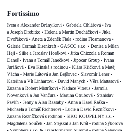
Fortissimo
Iveta a Alexander Brányikovi • Gabriela Cihlářová • Iva
a Joseph Drebitko • Helena a Martin Ducháčkovi • Jitka
Dvořáková • Aneta a Zdeněk Fiala • rodina Flosmanova •
Galerie Cermak Eisenkraft • GASCO s.r.o. • Denisa a Milan
Hejl • Silke a Jaroslav Horákovi • Jitka Chizzola a Roman
Daneš • Ivana a Tomáš Janečkovi • Jipocar Group • Ivana
Juráňová • Eva Kinská s rodinou • Klára Křičková a Matěj
Vácha • Marie Látová a Jan Bejšovec • Slavomír Lener •
Kateřina a Vít Linhartovi • David Manych • Věra Mattasová •
Zuzana a Robert Mistríkovi • Nadace Vitreus • Jarmila
Novenková a Jan Vančura • Martina Otrubová • Stanislav
Pavlín • Jenny a Alan Rassaby • Anna a Karel Raška •
Michaela a Tomáš Richterovi • Lucie a David Řezníčkovi •
Zuzana Řezníčková s rodinou • SIKO KOUPELNY a.s. •
Magdalena Souček • Jan Stejskal a Jan Král • rodina Sýkorova
• Symphera s.r.o. & Transformation Summit • rodina Šelepova