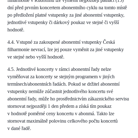
filharmonie v Rudolfinu lze vyměnit nejpozději patnáct (15)
dní před prvním koncertem abonentního cyklu na tomto místě
po předložení platné vstupenky za jiné abonentní vstupenky,
jednotlivé vstupenky či dárkový poukaz ve stejné či vyšší
hodnotě.
4.4. Vstupné za zakoupené abonentní vstupenky Česká
filharmonie nevrací, lze jej pouze vyměnit za jiné vstupenky
ve stejné nebo vyšší hodnotě.
4.5. Jednotlivé koncerty v rámci abonentní řady nelze
vyměňovat za koncerty se stejným programem v jiných
termínech/abonentních řadách. Pokud se držitel abonentní
vstupenky nemůže zúčastnit jednotlivého koncertu své
abonentní řady, může ho prostřednictvím zákaznického servisu
stornovat nejpozději 1 den předem a získá tím poukaz
v hodnotě poměrné ceny koncertu v abonmá. Takto lze
stornovat maximálně polovinu celkového počtu koncertů
v dané řadě.