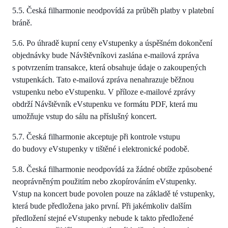
5.5. Česká filharmonie neodpovídá za průběh platby v platební
bráně.
5.6. Po úhradě kupní ceny eVstupenky a úspěšném dokončení
objednávky bude Návštěvníkovi zaslána e-mailová zpráva
s potvrzením transakce, která obsahuje údaje o zakoupených
vstupenkách. Tato e-mailová zpráva nenahrazuje běžnou
vstupenku nebo eVstupenku. V příloze e-mailové zprávy
obdrží Návštěvník eVstupenku ve formátu PDF, která mu
umožňuje vstup do sálu na příslušný koncert.
5.7. Česká filharmonie akceptuje při kontrole vstupu
do budovy eVstupenky v tištěné i elektronické podobě.
5.8. Česká filharmonie neodpovídá za žádné obtíže způsobené
neoprávněným použitím nebo zkopírováním eVstupenky.
Vstup na koncert bude povolen pouze na základě té vstupenky,
která bude předložena jako první. Při jakémkoliv dalším
předložení stejné eVstupenky nebude k takto předložené