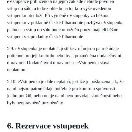
eVstupence přihlíženo a na jejím základě nebude povolen
vstup do sálu, a to bez ohledu na to, kdo výše uvedenou
vstupenku předloží. Při výměně eVstupenky za běžnou
vstupenku v pokladně České filharmonie pozbývá eVstupenka
platnost a vstup do sálu bude umožněn pouze majiteli běžné
vstupenky z pokladny České filharmonie.
5.9. eVstupenka je neplatná, jestliže z ní nejsou patrné údaje
potřebné pro její kontrolu nebo byla pozměněna dodatečnými
úpravami. Dodatečnými úpravami se eVstupenka stává
neplatnou.
5.10. eVstupenka je dále neplatná, jestliže je poškozena tak, že
na ní nejsou patrné údaje potřebné pro kontrolu správnosti
jejího použití, nebo údaje na ní neodpovídají skutečnosti nebo
byly neoprávněně pozměněny.
6. Rezervace vstupenek