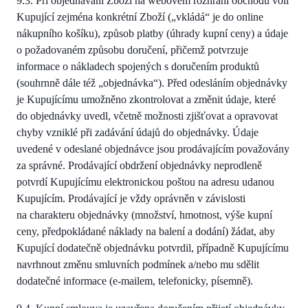
9.3. Při objednávání Zboží na webovém rozhraní obchodu volí
Kupující zejména konkrétní Zboží („vkládá“ je do online
nákupního košíku), způsob platby (úhrady kupní ceny) a údaje
o požadovaném způsobu doručení, přičemž potvrzuje
informace o nákladech spojených s doručením produktů
(souhrnně dále též „objednávka“). Před odesláním objednávky
je Kupujícímu umožněno zkontrolovat a změnit údaje, které
do objednávky uvedl, včetně možnosti zjišťovat a opravovat
chyby vzniklé při zadávání údajů do objednávky. Údaje
uvedené v odeslané objednávce jsou prodávajícím považovány
za správné. Prodávající obdržení objednávky neprodleně
potvrdí Kupujícímu elektronickou poštou na adresu udanou
Kupujícím. Prodávající je vždy oprávněn v závislosti
na charakteru objednávky (množství, hmotnost, výše kupní
ceny, předpokládané náklady na balení a dodání) žádat, aby
Kupující dodatečně objednávku potvrdil, případně Kupujícímu
navrhnout změnu smluvních podmínek a/nebo mu sdělit
dodatečné informace (e-mailem, telefonicky, písemně).