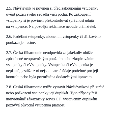
2.5. Návštěvník je povinen si před zakoupením vstupenky
ověřit pozici svého sedadla vůči pódiu. Po zakoupení
vstupenky si je povinen překontrolovat správnost údajů
na vstupence. Na pozdější reklamace nebude brán zřetel.
2.6. Padělání vstupenky, abonentní vstupenky či dárkového
poukazu je trestné.
2.7. Česká filharmonie neodpovídá za jakékoliv obtíže
způsobené neoprávněným použitím nebo zkopírováním
vstupenky či eVstupenky. Vstupenka či eVstupenka je
neplatná, jestliže z ní nejsou patrné údaje potřebné pro její
kontrolu nebo byla pozměněna dodatečnými úpravami.
2.8. Česká filharmonie může vystavit Návštěvníkovi při ztrátě
nebo poškození vstupenky její duplikát. Tyto případy řeší
individuálně zákaznický servis ČF. Vystavením duplikátu
pozbývá původní vstupenka platnost.