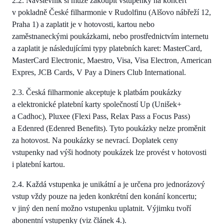
2.2. Návštěvník si může zakoupit vstupenky na koncert
v pokladně České filharmonie v Rudolfinu (Alšovo nábřeží 12,
Praha 1) a zaplatit je v hotovosti, kartou nebo
zaměstnaneckými poukázkami, nebo prostřednictvím internetu
a zaplatit je následujícími typy platebních karet: MasterCard,
MasterCard Electronic, Maestro, Visa, Visa Electron, American
Expres, JCB Cards, V Pay a Diners Club International.
2.3. Česká filharmonie akceptuje k platbám poukázky
a elektronické platební karty společností Up (Unišek+
a Cadhoc), Pluxee (Flexi Pass, Relax Pass a Focus Pass)
a Edenred (Edenred Benefits). Tyto poukázky nelze proměnit
za hotovost. Na poukázky se nevrací. Doplatek ceny
vstupenky nad výši hodnoty poukázek lze provést v hotovosti
i platební kartou.
2.4. Každá vstupenka je unikátní a je určena pro jednorázový
vstup vždy pouze na jeden konkrétní den konání koncertu;
v jiný den není možno vstupenku uplatnit. Výjimku tvoří
abonentní vstupenky (viz článek 4.).