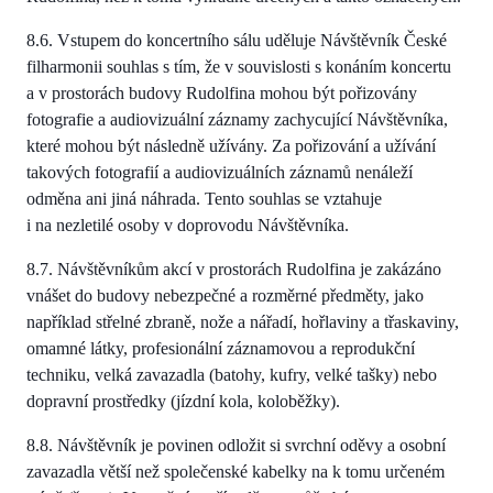
8.6. Vstupem do koncertního sálu uděluje Návštěvník České
filharmonii souhlas s tím, že v souvislosti s konáním koncertu
a v prostorách budovy Rudolfina mohou být pořizovány
fotografie a audiovizuální záznamy zachycující Návštěvníka,
které mohou být následně užívány. Za pořizování a užívání
takových fotografií a audiovizuálních záznamů nenáleží
odměna ani jiná náhrada. Tento souhlas se vztahuje
i na nezletilé osoby v doprovodu Návštěvníka.
8.7. Návštěvníkům akcí v prostorách Rudolfina je zakázáno
vnášet do budovy nebezpečné a rozměrné předměty, jako
například střelné zbraně, nože a nářadí, hořlaviny a třaskaviny,
omamné látky, profesionální záznamovou a reprodukční
techniku, velká zavazadla (batohy, kufry, velké tašky) nebo
dopravní prostředky (jízdní kola, koloběžky).
8.8. Návštěvník je povinen odložit si svrchní oděvy a osobní
zavazadla větší než společenské kabelky na k tomu určeném