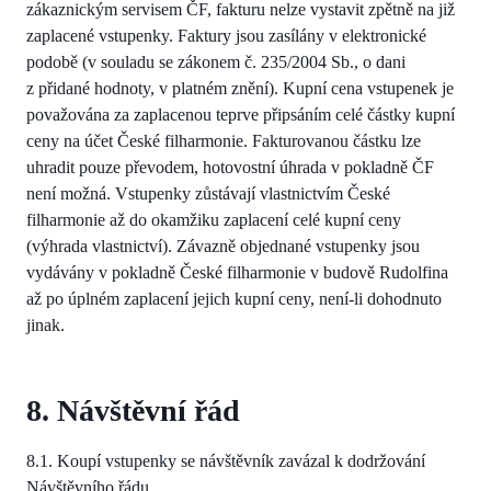
zákaznickým servisem ČF, fakturu nelze vystavit zpětně na již
zaplacené vstupenky. Faktury jsou zasílány v elektronické
podobě (v souladu se zákonem č. 235/2004 Sb., o dani
z přidané hodnoty, v platném znění). Kupní cena vstupenek je
považována za zaplacenou teprve připsáním celé částky kupní
ceny na účet České filharmonie. Fakturovanou částku lze
uhradit pouze převodem, hotovostní úhrada v pokladně ČF
není možná. Vstupenky zůstávají vlastnictvím České
filharmonie až do okamžiku zaplacení celé kupní ceny
(výhrada vlastnictví). Závazně objednané vstupenky jsou
vydávány v pokladně České filharmonie v budově Rudolfina
až po úplném zaplacení jejich kupní ceny, není-li dohodnuto
jinak.
8. Návštěvní řád
8.1. Koupí vstupenky se návštěvník zavázal k dodržování
Návštěvního řádu.