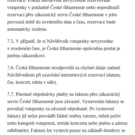
rezervace. Pokud návštěvník nevyzvedne rezervované
vstupenky v pokladně České filharmonie nebo neprodlouží
rezervaci přes zákaznický servis České filharmonie v jeho
provozní době do uvedeného data a času, rezervace bude
automaticky zrušena.
7.5. V případě, že si Návštěvník vstupenky nevyzvedne
v uvedeném čase, je Česká filharmonie oprávněna prodat je
jinému zákazníkovi.
7.6. Česká filharmonie neodpovídá za chybné údaje zadané
Návštěvníkem při uzavírání internetových rezervací (datum,
čas, koncert, místa v sále).
7.7. Písemné objednávky platby na fakturu přes zákaznický
servis České filharmonie jsou závazné. Vystavením faktury se
považují vstupenky za závazně objednané. Po vystavení
faktury již nelze provádět žádné změny (storno, měnit počet
nebo kategorii vstupenek, termín koncertu nebo jméno a adresu
odběratele). Fakturu lze vystavit pouze na základě domluvy se