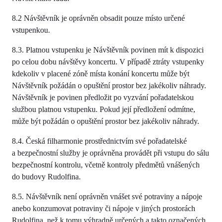
8.2 Návštěvník je oprávněn obsadit pouze místo určené
vstupenkou.
8.3. Platnou vstupenku je Návštěvník povinen mít k dispozici
po celou dobu návštěvy koncertu. V případě ztráty vstupenky
kdekoliv v placené zóně místa konání koncertu může být
Návštěvník požádán o opuštění prostor bez jakékoliv náhrady.
Návštěvník je povinen předložit po vyzvání pořadatelskou
službou platnou vstupenku. Pokud její předložení odmítne,
může být požádán o opuštění prostor bez jakékoliv náhrady.
8.4. Česká filharmonie prostřednictvím své pořadatelské
a bezpečnostní služby je oprávněna provádět při vstupu do sálu
bezpečnostní kontrolu, včetně kontroly předmětů vnášených
do budovy Rudolfina.
8.5. Návštěvník není oprávněn vnášet své potraviny a nápoje
anebo konzumovat potraviny či nápoje v jiných prostorách
Rudolfina, než k tomu výhradně určených a takto označených.