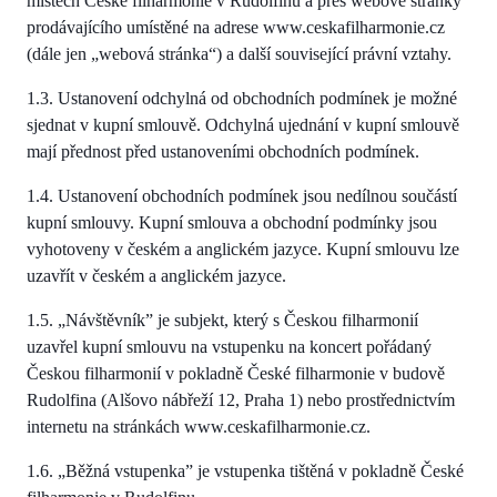
místech České filharmonie v Rudolfinu a přes webové stránky
prodávajícího umístěné na adrese www.ceskafilharmonie.cz
(dále jen „webová stránka“) a další související právní vztahy.
1.3. Ustanovení odchylná od obchodních podmínek je možné
sjednat v kupní smlouvě. Odchylná ujednání v kupní smlouvě
mají přednost před ustanoveními obchodních podmínek.
1.4. Ustanovení obchodních podmínek jsou nedílnou součástí
kupní smlouvy. Kupní smlouva a obchodní podmínky jsou
vyhotoveny v českém a anglickém jazyce. Kupní smlouvu lze
uzavřít v českém a anglickém jazyce.
1.5. „Návštěvník” je subjekt, který s Českou filharmonií
uzavřel kupní smlouvu na vstupenku na koncert pořádaný
Českou filharmonií v pokladně České filharmonie v budově
Rudolfina (Alšovo nábřeží 12, Praha 1) nebo prostřednictvím
internetu na stránkách www.ceskafilharmonie.cz.
1.6. „Běžná vstupenka” je vstupenka tištěná v pokladně České