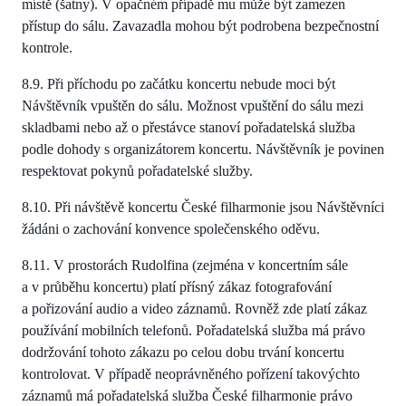
místě (šatny). V opačném případě mu může být zamezen
přístup do sálu. Zavazadla mohou být podrobena bezpečnostní
kontrole.
8.9. Při příchodu po začátku koncertu nebude moci být
Návštěvník vpuštěn do sálu. Možnost vpuštění do sálu mezi
skladbami nebo až o přestávce stanoví pořadatelská služba
podle dohody s organizátorem koncertu. Návštěvník je povinen
respektovat pokynů pořadatelské služby.
8.10. Při návštěvě koncertu České filharmonie jsou Návštěvníci
žádáni o zachování konvence společenského oděvu.
8.11. V prostorách Rudolfina (zejména v koncertním sále
a v průběhu koncertu) platí přísný zákaz fotografování
a pořizování audio a video záznamů. Rovněž zde platí zákaz
používání mobilních telefonů. Pořadatelská služba má právo
dodržování tohoto zákazu po celou dobu trvání koncertu
kontrolovat. V případě neoprávněného pořízení takovýchto
záznamů má pořadatelská služba České filharmonie právo