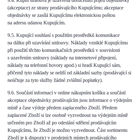
9.4. Kupní smlouva je uzavřena doručením přijetí objednávky
(akceptace) ze strany prodávajícího Kupujícímu; akceptace
objednávky se zasílá Kupujícímu elektronickou poštou
na adresu udanou Kupujícím.
9.5. Kupující souhlasí s použitím prostředků komunikace
na dálku při uzavírání smlouvy. Náklady vzniklé Kupujícímu
při použití těchto komunikačních prostředků v souvislosti
s uzavřením smlouvy (náklady na internetové připojení,
náklady na telefonní hovory apod.) si hradí Kupující sám,
přičemž tyto náklady se neliší od základní sazby (prodávající si
neúčtuje za tyto služby žádné zvláštní poplatky).
9.6. Součástí informací v online nákupním košíku a součástí
akceptace objednávky prodávajícím jsou informace o výdejním
místě a čase výdeje předem zaplaceného Zboží. Předem
zaplacené Zboží si lze osobně vyzvednout na výdejním místě
určeném pro Zboží až po odeslání sdělení prodávajícím
Kupujícímu, že Zboží je možno vyzvednout. Část sortimentu
Zboží je k dispozici v prodejních místech prodávajícího