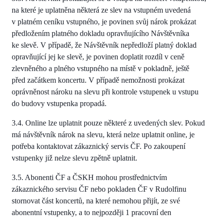
na které je uplatněna některá ze slev na vstupném uvedená
v platném ceníku vstupného, je povinen svůj nárok prokázat
předložením platného dokladu opravňujícího Návštěvníka
ke slevě. V případě, že Návštěvník nepředloží platný doklad
opravňující jej ke slevě, je povinen doplatit rozdíl v ceně
zlevněného a plného vstupného na místě v pokladně, ještě
před začátkem koncertu. V případě nemožnosti prokázat
oprávněnost nároku na slevu při kontrole vstupenek u vstupu
do budovy vstupenka propadá.
3.4. Online lze uplatnit pouze některé z uvedených slev. Pokud
má návštěvník nárok na slevu, která nelze uplatnit online, je
potřeba kontaktovat zákaznický servis ČF. Po zakoupení
vstupenky již nelze slevu zpětně uplatnit.
3.5. Abonenti ČF a ČSKH mohou prostřednictvím
zákaznického servisu ČF nebo pokladen ČF v Rudolfinu
stornovat část koncertů, na které nemohou přijít, ze své
abonentní vstupenky, a to nejpozději 1 pracovní den