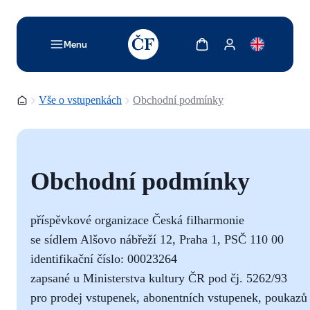
TODO: Add description for reader
Zobrazit košík
Zobrazit můj účet
Menu
Domovská stránka
Vše o vstupenkách
Obchodní podmínky
Obchodní podmínky
příspěvkové organizace Česká filharmonie
se sídlem Alšovo nábřeží 12, Praha 1, PSČ 110 00
identifikační číslo: 00023264
zapsané u Ministerstva kultury ČR pod čj. 5262/93
pro prodej vstupenek, abonentních vstupenek, poukazů