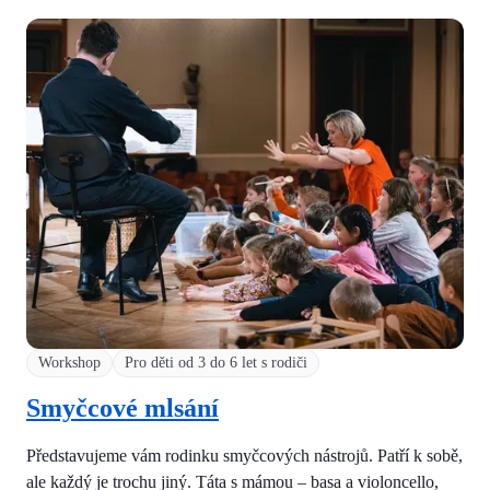
Workshop
Pro děti od 3 do 6 let s rodiči
Smyčcové mlsání
Představujeme vám rodinku smyčcových nástrojů. Patří k sobě,
ale každý je trochu jiný. Táta s mámou – basa a violoncello,