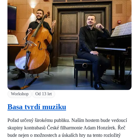
Workshop
Od 13 let
Basa tvrdí muziku
Pořad určený širokému publiku. Naším hostem bude vedoucí
skupiny kontrabasů České filharmonie Adam Honzírek. Řeč
bude nejen o možnostech a úskalích hry na tento rozložitý