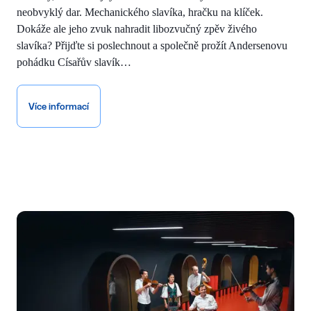
neobvyklý dar. Mechanického slavíka, hračku na klíček.
Dokáže ale jeho zvuk nahradit libozvučný zpěv živého
slavíka? Přijďte si poslechnout a společně prožít Andersenovu
pohádku Císařův slavík…
Více informací