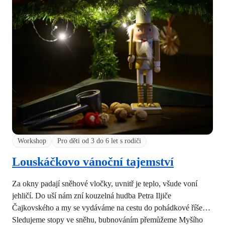
Workshop
Pro děti od 3 do 6 let s rodiči
Louskáčkovo vánoční tajemství
Za okny padají sněhové vločky, uvnitř je teplo, všude voní
jehličí. Do uší nám zní kouzelná hudba Petra Iljiče
Čajkovského a my se vydáváme na cestu do pohádkové říše…
Sledujeme stopy ve sněhu, bubnováním přemůžeme Myšího