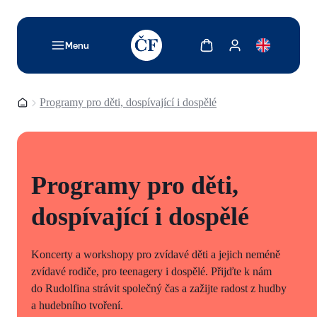
TODO: Add description for reader
Zobrazit košík
Zobrazit můj účet
Menu
Domovská stránka
Programy pro děti, dospívající i dospělé
Programy pro děti,
dospívající i dospělé
Koncerty a workshopy pro zvídavé děti a jejich neméně
zvídavé rodiče, pro teenagery i dospělé. Přijďte k nám
do Rudolfina strávit společný čas a zažijte radost z hudby
a hudebního tvoření.