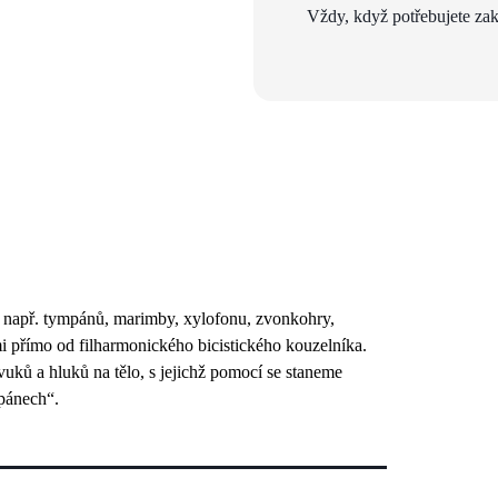
Vždy, když potřebujete zak
– např. tympánů, marimby, xylofonu, zvonkohry,
přímo od filharmonického bicistického kouzelníka.
vuků a hluků na tělo, s jejichž pomocí se staneme
pánech“.