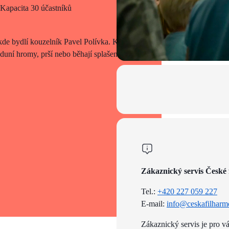
 Kapacita 30 účastníků
 kde bydlí kouzelník Pavel Polívka. Každý
 duní hromy, prší nebo běhají splašení
Zákaznický servis České 
Tel.:
+420 227 059 227
E-mail:
info@ceskafilharm
Zákaznický servis je pro v