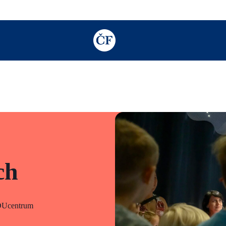
TODO: Add description for reader
ch
DUcentrum