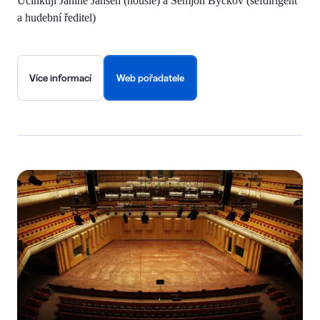
Účinkují Janine Jansen (housle) a Semjon Byčkov (šéfdirigent
a hudební ředitel)
Více informací
Web pořadatele