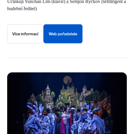
Účinkují Yunchan Lim (klavír) a Semjon Byčkov (šéfdirigent a
hudební ředitel)
Více informací
Web pořadatele