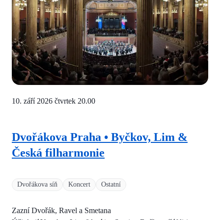
10. září 2026 čtvrtek
20.00
Dvořákova Praha • Byčkov, Lim &
Česká filharmonie
Dvořákova síň
Koncert
Ostatní
Zazní Dvořák, Ravel a Smetana