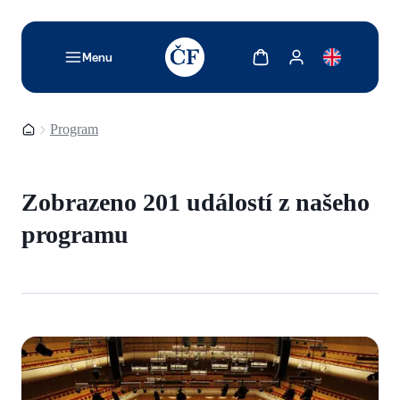
TODO: Add description for reader
Zobrazit košík
Zobrazit můj účet
Menu
Domovská stránka
Program
Zobrazeno 201 událostí z našeho
programu