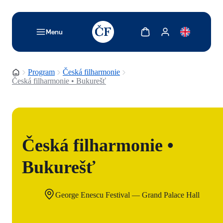
TODO: Add description for reader
Zobrazit košík
Zobrazit můj účet
Menu
Domovská stránka
Program
Česká filharmonie
Česká filharmonie • Bukurešť
Česká filharmonie •
Bukurešť
George Enescu Festival — Grand Palace Hall