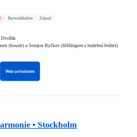
6
Berwaldhallen
Zájezd
a Dvořák
nsen (housle) a Semjon Byčkov (šéfdirigent a hudební ředitel)
Web pořadatele
harmonie • Stockholm