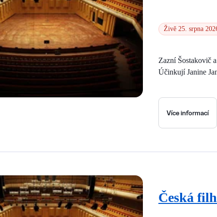
Živě 25. srpna 202
Zazní Šostakovič 
Účinkují Janine Ja
Více informací
Česká fil