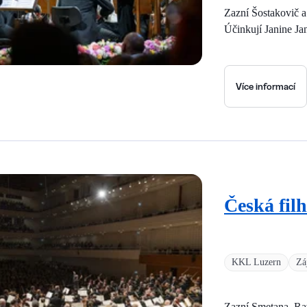
Zazní Šostakovič 
Účinkují Janine Ja
Více informací
Česká fil
KKL Luzern
Zá
Zazní Smetana, Ra