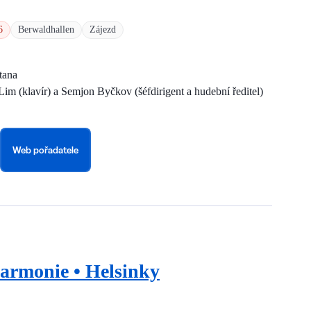
6
Berwaldhallen
Zájezd
tana
im (klavír) a Semjon Byčkov (šéfdirigent a hudební ředitel)
Web pořadatele
harmonie • Helsinky