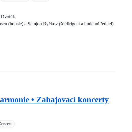
a Dvořák
nsen (housle) a Semjon Byčkov (šéfdirigent a hudební ředitel)
harmonie • Zahajovací koncerty
Koncert