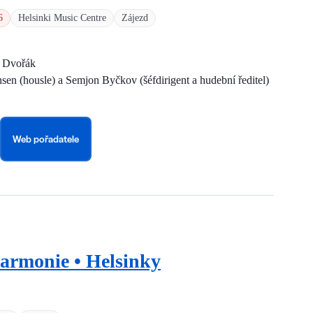
6
Helsinki Music Centre
Zájezd
a Dvořák
nsen (housle) a Semjon Byčkov (šéfdirigent a hudební ředitel)
Web pořadatele
harmonie • Helsinky