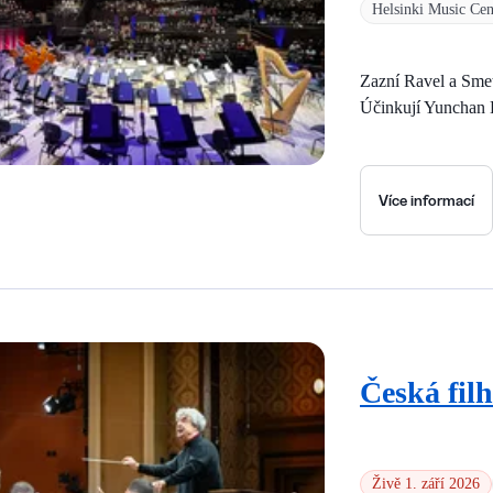
Helsinki Music Cen
Zazní Ravel a Sme
Účinkují Yunchan L
Více informací
Česká fil
Živě 1. září 2026