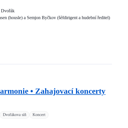
a Dvořák
nsen (housle) a Semjon Byčkov (šéfdirigent a hudební ředitel)
harmonie • Zahajovací koncerty
Dvořákova síň
Koncert