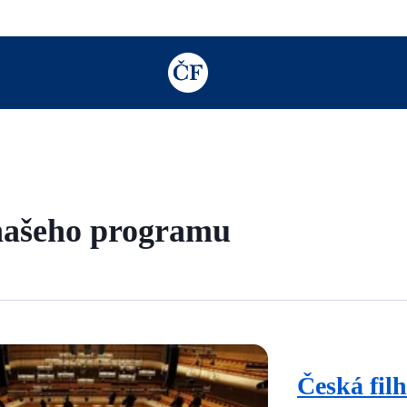
TODO: Add description for reader
 našeho programu
Česká fil