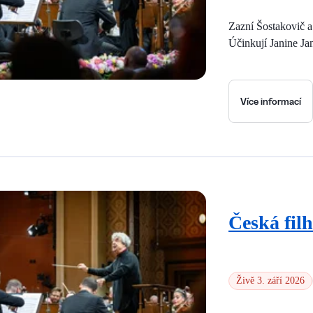
Zazní Šostakovič 
Účinkují Janine Ja
Více informací
Česká fil
Živě 3. září 2026