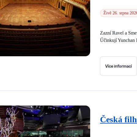
Živě 26. srpna 202
Zazní Ravel a Sme
Účinkují Yunchan L
Více informací
Česká fil