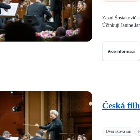
Zazní Šostakovič 
Účinkují Janine Ja
Více informací
Česká fil
Dvořákova síň