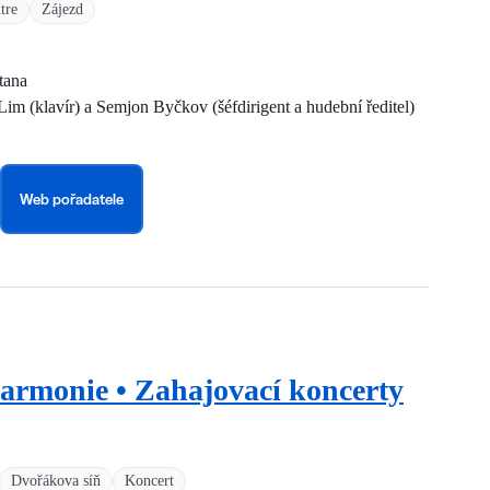
tre
Zájezd
tana
im (klavír) a Semjon Byčkov (šéfdirigent a hudební ředitel)
Web pořadatele
harmonie • Zahajovací koncerty
Dvořákova síň
Koncert