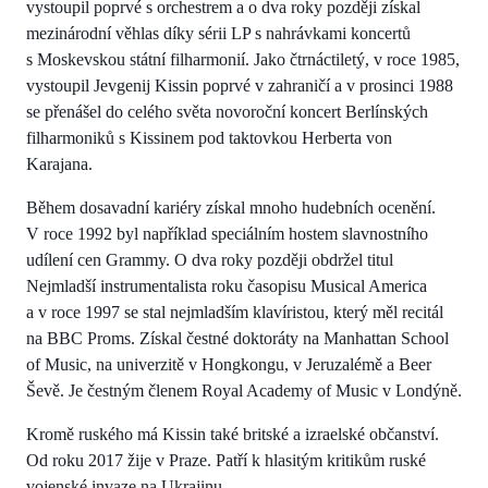
vystoupil poprvé s orchestrem a o dva roky později získal
mezinárodní věhlas díky sérii LP s nahrávkami koncertů
s Moskevskou státní filharmonií. Jako čtrnáctiletý, v roce 1985,
vystoupil Jevgenij Kissin poprvé v zahraničí a v prosinci 1988
se přenášel do celého světa novoroční koncert Berlínských
filharmoniků s Kissinem pod taktovkou Herberta von
Karajana.
Během dosavadní kariéry získal mnoho hudebních ocenění.
V roce 1992 byl například speciálním hostem slavnostního
udílení cen Grammy. O dva roky později obdržel titul
Nejmladší instrumentalista roku časopisu Musical America
a v roce 1997 se stal nejmladším klavíristou, který měl recitál
na BBC Proms. Získal čestné doktoráty na Manhattan School
of Music, na univerzitě v Hongkongu, v Jeruzalémě a Beer
Ševě. Je čestným členem Royal Academy of Music v Londýně.
Kromě ruského má Kissin také britské a izraelské občanství.
Od roku 2017 žije v Praze. Patří k hlasitým kritikům ruské
vojenské invaze na Ukrajinu.