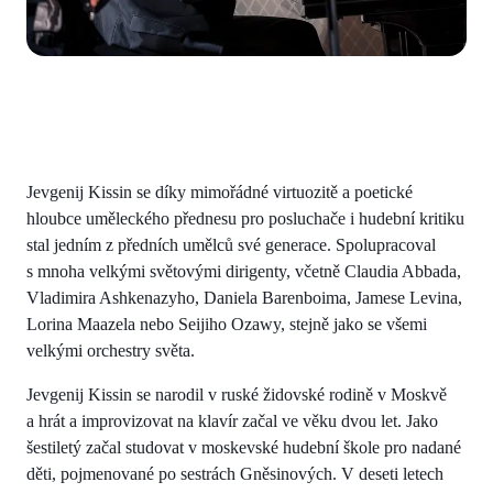
Jevgenij Kissin se díky mimořádné virtuozitě a poetické
hloubce uměleckého přednesu pro posluchače i hudební kritiku
stal jedním z předních umělců své generace. Spolupracoval
s mnoha velkými světovými dirigenty, včetně Claudia Abbada,
Vladimira Ashkenazyho, Daniela Barenboima, Jamese Levina,
Lorina Maazela nebo Seijiho Ozawy, stejně jako se všemi
velkými orchestry světa.
Jevgenij Kissin se narodil v ruské židovské rodině v Moskvě
a hrát a improvizovat na klavír začal ve věku dvou let. Jako
šestiletý začal studovat v moskevské hudební škole pro nadané
děti, pojmenované po sestrách Gněsinových. V deseti letech