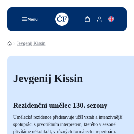
TODO: Add description for reader
Zobrazit košík
Zobrazit můj účet
Menu
Domovská stránka
Jevgenij Kissin
Jevgenij Kissin
Rezidenční umělec 130. sezony
Umělecká rezidence představuje užší vztah a intenzivnější
spolupráci s prvotřídním interpretem, kterého v sezoně
přivítáme několikrát, v různých formátech i repertoáru.