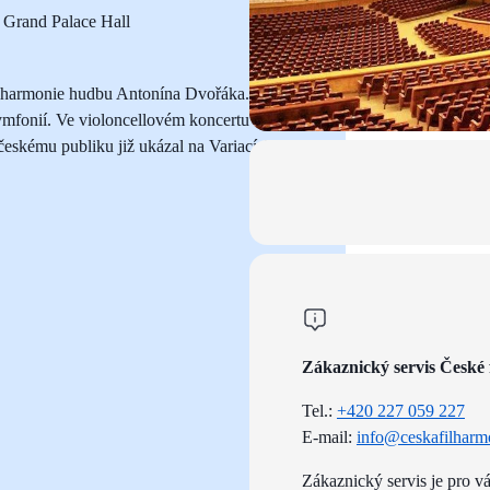
 Grand Palace Hall
ilharmonie hudbu Antonína Dvořáka.
ymfonií. Ve violoncellovém koncertu se
 českému publiku již ukázal na Variacích
Zákaznický servis České 
Tel.:
+420 227 059 227
E-mail:
info@ceskafilharm
Zákaznický servis je pro v