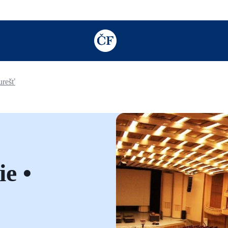
TODO: Add description for reader
urešť
e •