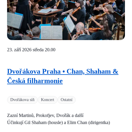
23. září 2026 středa
20.00
Dvořákova Praha • Chan, Shaham &
Česká filharmonie
Dvořákova síň
Koncert
Ostatní
Zazní Martinů, Prokofjev, Dvořák a další
Účinkují Gil Shaham (housle) a Elim Chan (dirigentka)