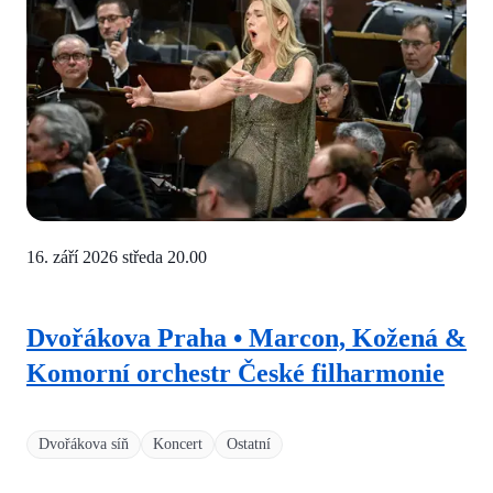
16. září 2026 středa
20.00
Dvořákova Praha • Marcon, Kožená &
Komorní orchestr České filharmonie
Dvořákova síň
Koncert
Ostatní