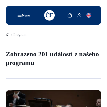
TODO: Add description for reader
Zobrazit košík
Zobrazit můj účet
Menu
Domovská stránka
Program
Zobrazeno 201 událostí z našeho
programu