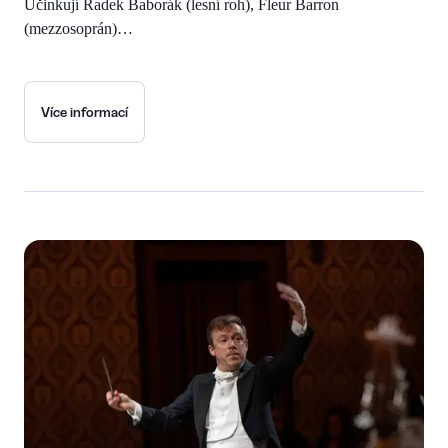
Účinkují Radek Baborák (lesní roh), Fleur Barron
(mezzosoprán)…
Více informací