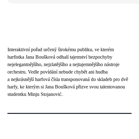
Interaktivní pořad určený širokému publiku, ve kterém
harfistka Jana Boušková odhalí tajemství bezpochyby
nejelegantnějšího, nejzlatějšího a nejtajemnějšího nástroje
orchestru. Vedle povídání nebude chybět ani hudba
a nejkrásnější harfová čísla transponovaná do skladeb pro dvě
harfy, ke kterým si Jana Boušková přizve svou talentovanou
studentku Minju Stojanović.