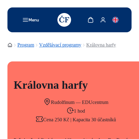
TODO: Add description for reader
Zobrazit košík
Zobrazit můj účet
Menu
Domovská stránka
Program
Vzdělávací programy
Královna harfy
Královna harfy
Rudolfinum — EDUcentrum
1 hod
Cena 250 Kč | Kapacita 30 účastníků