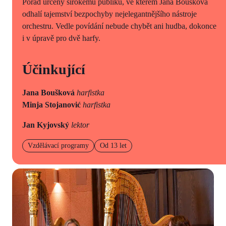
Pořad určený širokému publiku, ve kterém Jana Boušková
odhalí tajemství bezpochyby nejelegantnějšího nástroje
orchestru. Vedle povídání nebude chybět ani hudba, dokonce
i v úpravě pro dvě harfy.
Účinkující
Jana Boušková
harfistka
Minja Stojanović
harfistka
Jan Kyjovský
lektor
Vzdělávací programy
Od 13 let