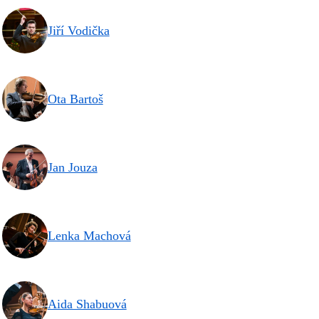
Jiří Vodička
Ota Bartoš
Jan Jouza
Lenka Machová
Aida Shabuová