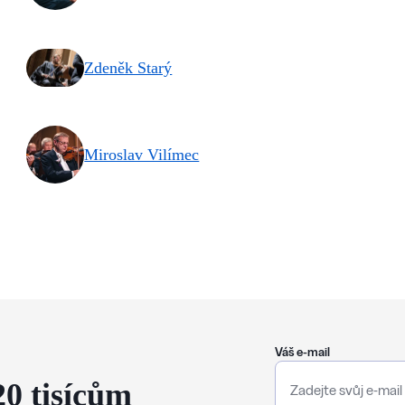
Zdeněk Starý
Miroslav Vilímec
Váš e-mail
20 tisícům