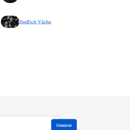
Jindřich Vácha
Odebírat