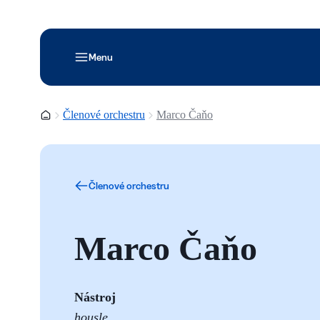
Menu
Domovská stránka
Členové orchestru
Marco Čaňo
Členové orchestru
Marco Čaňo
Nástroj
housle