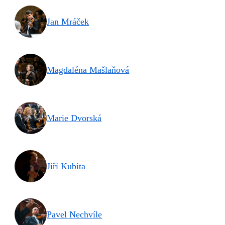
Jan Mráček
Magdaléna Mašlaňová
Marie Dvorská
Jiří Kubita
Pavel Nechvíle