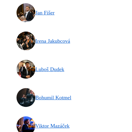
Jan Fišer
Irena Jakubcová
Luboš Dudek
Bohumil Kotmel
Viktor Mazáček