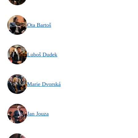
Ota Bartoš
Luboš Dudek
Marie Dvorská
Jan Jouza