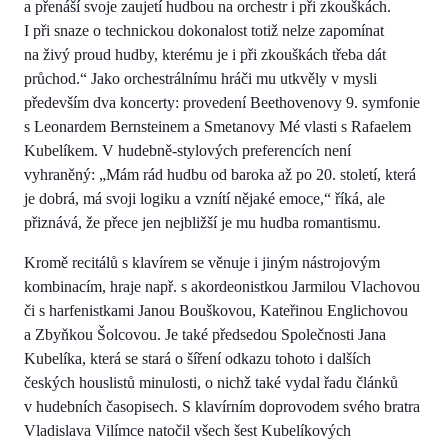
a přenáší svoje zaujetí hudbou na orchestr i při zkouškách.
I při snaze o technickou dokonalost totiž nelze zapomínat
na živý proud hudby, kterému je i při zkouškách třeba dát
průchod.“ Jako orchestrálnímu hráči mu utkvěly v mysli
především dva koncerty: provedení Beethovenovy 9. symfonie
s Leonardem Bernsteinem a Smetanovy Mé vlasti s Rafaelem
Kubelíkem. V hudebně-stylových preferencích není
vyhraněný: „Mám rád hudbu od baroka až po 20. století, která
je dobrá, má svoji logiku a vznítí nějaké emoce,“ říká, ale
přiznává, že přece jen nejbližší je mu hudba romantismu.
Kromě recitálů s klavírem se věnuje i jiným nástrojovým
kombinacím, hraje např. s akordeonistkou Jarmilou Vlachovou
či s harfenistkami Janou Bouškovou, Kateřinou Englichovou
a Zbyňkou Šolcovou. Je také předsedou Společnosti Jana
Kubelíka, která se stará o šíření odkazu tohoto i dalších
českých houslistů minulosti, o nichž také vydal řadu článků
v hudebních časopisech. S klavírním doprovodem svého bratra
Vladislava Vilímce natočil všech šest Kubelíkových