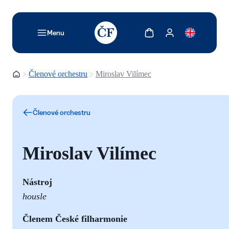
TODO: Add description for reader
Zobrazit košík
Zobrazit můj účet
Menu
Domovská stránka
Členové orchestru
Miroslav Vilímec
Členové orchestru
Miroslav Vilímec
Nástroj
housle
Členem České filharmonie