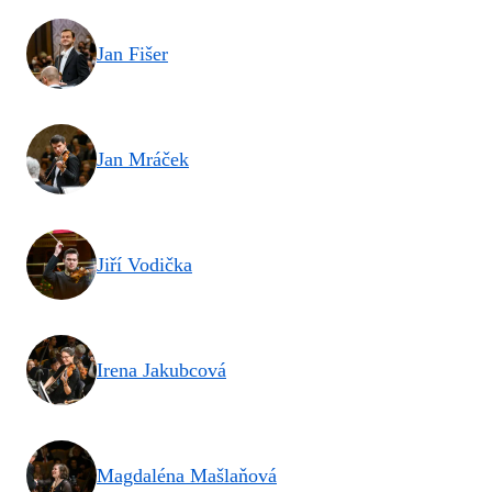
Jan Fišer
Jan Mráček
Jiří Vodička
Irena Jakubcová
Magdaléna Mašlaňová