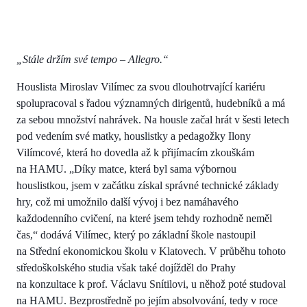
„Stále držím své tempo – Allegro.“
Houslista Miroslav Vilímec za svou dlouhotrvající kariéru
spolupracoval s řadou významných dirigentů, hudebníků a má
za sebou množství nahrávek. Na housle začal hrát v šesti letech
pod vedením své matky, houslistky a pedagožky Ilony
Vilímcové, která ho dovedla až k přijímacím zkouškám
na HAMU. „Díky matce, která byl sama výbornou
houslistkou, jsem v začátku získal správné technické základy
hry, což mi umožnilo další vývoj i bez namáhavého
každodenního cvičení, na které jsem tehdy rozhodně neměl
čas,“ dodává Vilímec, který po základní škole nastoupil
na Střední ekonomickou školu v Klatovech. V průběhu tohoto
středoškolského studia však také dojížděl do Prahy
na konzultace k prof. Václavu Snítilovi, u něhož poté studoval
na HAMU. Bezprostředně po jejím absolvování, tedy v roce