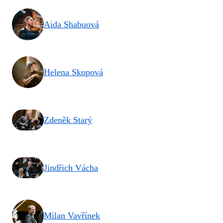
Aida Shabuová
Helena Skopová
Zdeněk Starý
Jindřich Vácha
Milan Vavřínek