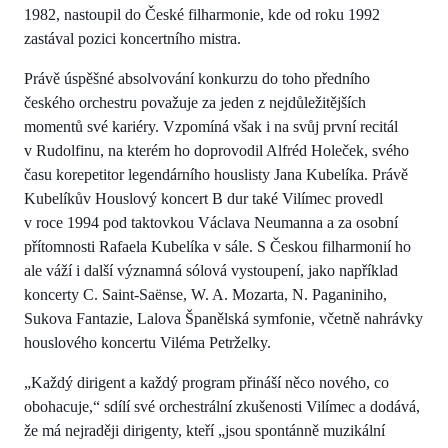
1982, nastoupil do České filharmonie, kde od roku 1992
zastával pozici koncertního mistra.
Právě úspěšné absolvování konkurzu do toho předního
českého orchestru považuje za jeden z nejdůležitějších
momentů své kariéry. Vzpomíná však i na svůj první recitál
v Rudolfinu, na kterém ho doprovodil Alfréd Holeček, svého
času korepetitor legendárního houslisty Jana Kubelíka. Právě
Kubelíkův Houslový koncert B dur také Vilímec provedl
v roce 1994 pod taktovkou Václava Neumanna a za osobní
přítomnosti Rafaela Kubelíka v sále. S Českou filharmonií ho
ale váží i další významná sólová vystoupení, jako například
koncerty C. Saint-Saënse, W. A. Mozarta, N. Paganiniho,
Sukova Fantazie, Lalova Španělská symfonie, včetně nahrávky
houslového koncertu Viléma Petrželky.
„Každý dirigent a každý program přináší něco nového, co
obohacuje,“ sdílí své orchestrální zkušenosti Vilímec a dodává,
že má nejraději dirigenty, kteří „jsou spontánně muzikální