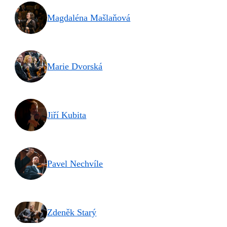
Magdaléna Mašlaňová
Marie Dvorská
Jiří Kubita
Pavel Nechvíle
Zdeněk Starý