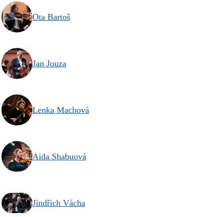
Ota Bartoš
Jan Jouza
Lenka Machová
Aida Shabuová
Jindřich Vácha