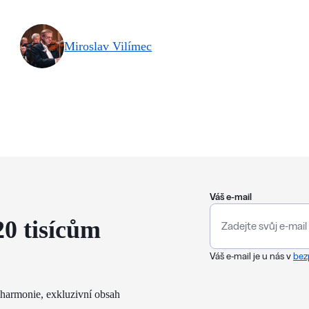
Miroslav Vilímec
Váš e-mail
20 tisícům
Váš e-mail je u nás v
bez
lharmonie, exkluzivní obsah