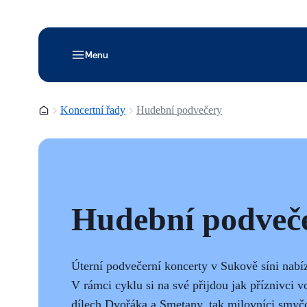
Menu
Domovská stránka
Koncertní řady
Hudební podvečery
Hudební podveč
Úterní podvečerní koncerty v Sukově síni nabí
V rámci cyklu si na své přijdou jak příznivci 
dílech Dvořáka a Smetany, tak milovníci smyč