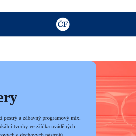
TODO: Add description for reader
ery
zí pestrý a zábavný programový mix.
vokální tvorby ve zřídka uváděných
cových a dechových nástrojů.