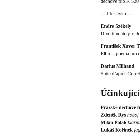
dechové trio K 520 
— Přestávka —
Endre Székely
Divertimento pro de
František Xaver T
Elbrus, poema pro d
Darius Milhaud
Suite dʼaprés Corret
Účinkující
Pražské dechové t
Zdeněk Rys
hoboj
Milan Polák
klarin
Lukáš Kořínek
fa