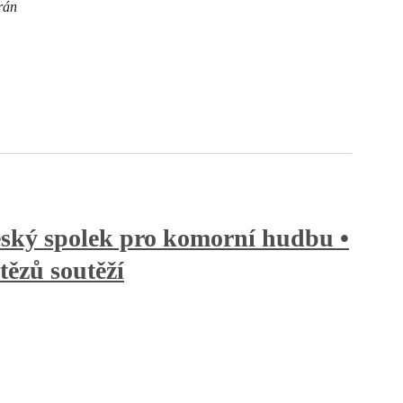
rán
ký spolek pro komorní hudbu •
tězů soutěží