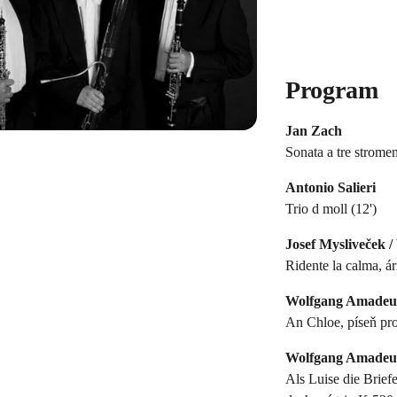
Program
Jan Zach
Sonata a tre stromen
Antonio Salieri
Trio d moll (12')
Josef Mysliveček 
Ridente la calma, ár
Wolfgang Amadeus 
An Chloe, píseň pro
Wolfgang Amadeus 
Als Luise die Brief