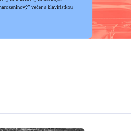
rozeninový" večer s klavíristkou