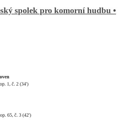
ký spolek pro komorní hudbu •
oven
op. 1, č. 2 (34')
 op. 65, č. 3 (42')