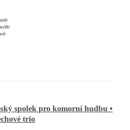
usle
ncello
avír
ký spolek pro komorní hudbu •
chové trio