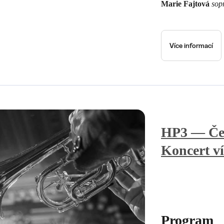
Marie Fajtová
sop
Více informací
HP3 — Čes
Koncert ví
Program