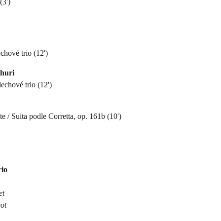
(3')
chové trio (12')
huri
echové trio (12')
te / Suita podle Corretta, op. 161b (10')
rio
et
got