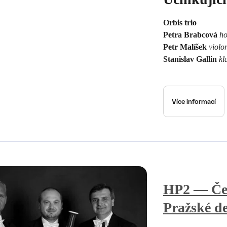
Orbis trio
Petra Brabcová
ho
Petr Malíšek
violo
Stanislav Gallin
kl
Více informací
HP2 — Čes
Pražské de