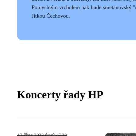
Pomyslným vrcholem pak bude smetanovský "na
Jitkou Čechovou.
Koncerty řady HP
17. října 2023
úterý 17.30