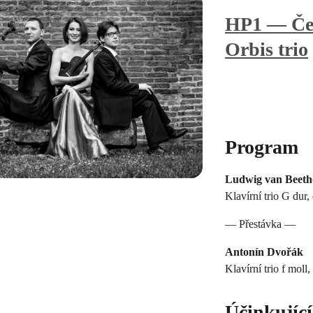
HP1 — Čes
Orbis trio
Program
Ludwig van Beeth
Klavírní trio G dur, 
— Přestávka —
Antonín Dvořák
Klavírní trio f moll,
Účinkující