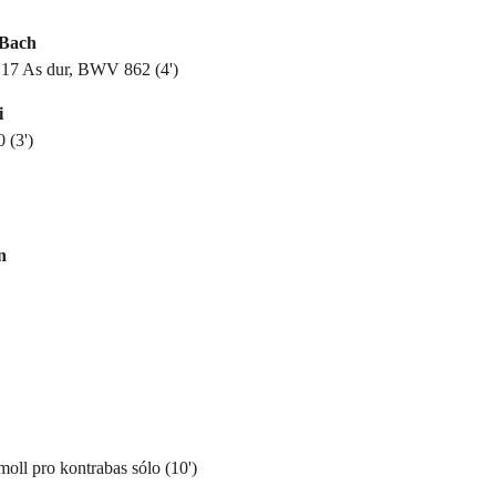
 Bach
. 17 As dur, BWV 862 (4')
i
 (3')
n
moll pro kontrabas sólo (10')