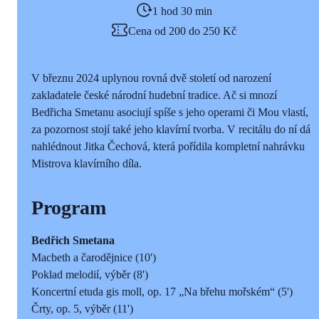
1 hod 30 min
Cena od 200 do 250 Kč
V březnu 2024 uplynou rovná dvě století od narození
zakladatele české národní hudební tradice. Ač si mnozí
Bedřicha Smetanu asociují spíše s jeho operami či Mou vlastí,
za pozornost stojí také jeho klavírní tvorba. V recitálu do ní dá
nahlédnout Jitka Čechová, která pořídila kompletní nahrávku
Mistrova klavírního díla.
Program
Bedřich Smetana
Macbeth a čarodějnice (10')
Poklad melodií, výběr (8')
Koncertní etuda gis moll, op. 17 „Na břehu mořském“ (5')
Črty, op. 5, výběr (11')