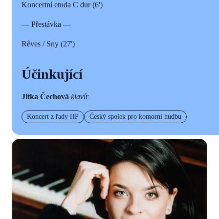
Koncertní etuda C dur (6')
— Přestávka —
Rêves / Sny (27')
Účinkující
Jitka Čechová
klavír
Koncert z řady HP
Český spolek pro komorní hudbu