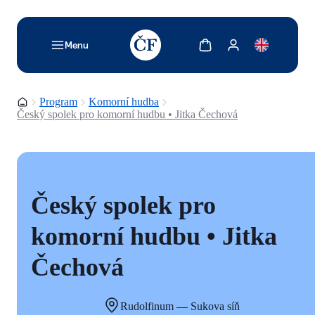
TODO: Add description for reader
Zobrazit košík
Zobrazit můj účet
Menu
Domovská stránka
Program
Komorní hudba
Český spolek pro komorní hudbu • Jitka Čechová
Český spolek pro
komorní hudbu • Jitka
Čechová
Rudolfinum — Sukova síň