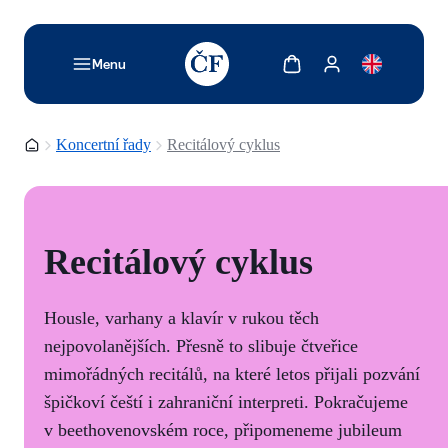
TODO: Add description for reader
Zobrazit košík
Zobrazit můj účet
Menu
Domovská stránka
Koncertní řady
Recitálový cyklus
Recitálový cyklus
Housle, varhany a klavír v rukou těch
nejpovolanějších. Přesně to slibuje čtveřice
mimořádných recitálů, na které letos přijali pozvání
špičkoví čeští i zahraniční interpreti. Pokračujeme
v beethovenovském roce, připomeneme jubileum