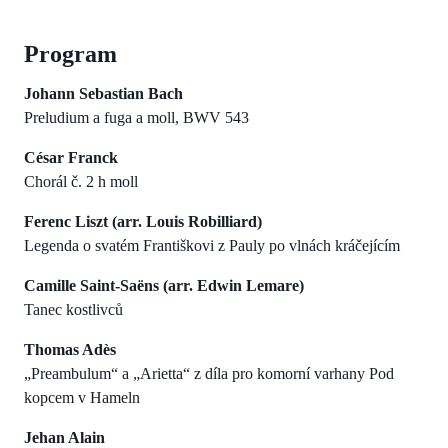
Program
Johann Sebastian Bach
Preludium a fuga a moll, BWV 543
César Franck
Chorál č. 2 h moll
Ferenc Liszt (arr. Louis Robilliard)
Legenda o svatém Františkovi z Pauly po vlnách kráčejícím
Camille Saint-Saëns (arr. Edwin Lemare)
Tanec kostlivců
Thomas Adès
„Preambulum“ a „Arietta“ z díla pro komorní varhany Pod
kopcem v Hameln
Jehan Alain