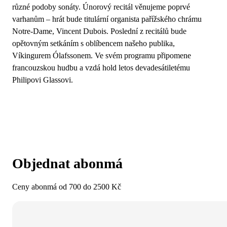
různé podoby sonáty. Únorový recitál věnujeme poprvé
varhanům – hrát bude titulární organista pařížského chrámu
Notre-Dame, Vincent Dubois. Poslední z recitálů bude
opětovným setkáním s oblíbencem našeho publika,
Víkingurem Ólafssonem. Ve svém programu připomene
francouzskou hudbu a vzdá hold letos devadesátiletému
Philipovi Glassovi.
Objednat abonmá
Ceny abonmá od 700 do 2500 Kč