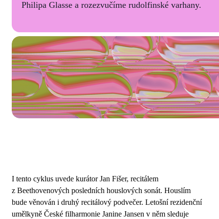
Philipa Glasse a rozezvučíme rudolfinské varhany.
I tento cyklus uvede kurátor Jan Fišer, recitálem
z Beethovenových posledních houslových sonát. Houslím
bude věnován i druhý recitálový podvečer. Letošní rezidenční
umělkyně České filharmonie Janine Jansen v něm sleduje