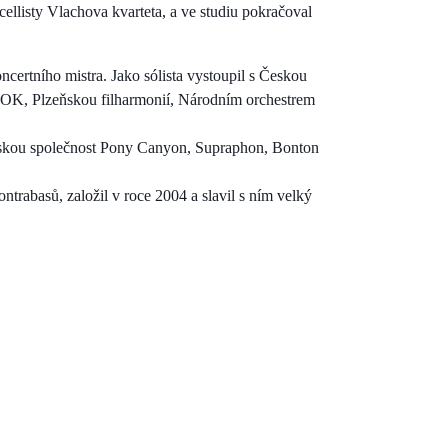
llisty Vlachova kvarteta, a ve studiu pokračoval
certního mistra. Jako sólista vystoupil s Českou
FOK, Plzeňskou filharmonií, Národním orchestrem
onskou společnost Pony Canyon, Supraphon, Bonton
ontrabasů, založil v roce 2004 a slavil s ním velký