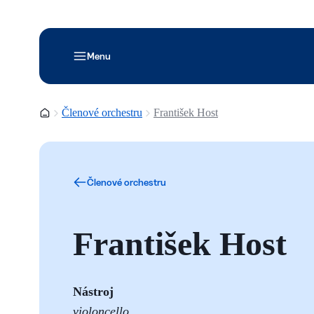
Menu
Domovská stránka
Členové orchestru
František Host
Členové orchestru
František Host
Nástroj
violoncello