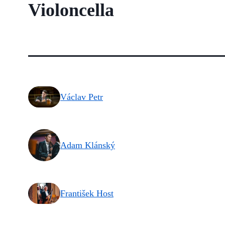
Violoncella
Václav Petr
Adam Klánský
František Host