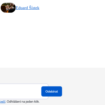
Eduard Šístek
Odebírat
pečí
. Odhlášení na jeden klik.