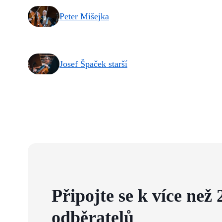
Peter Mišejka
Josef Špaček starší
Připojte se k více než 
odběratelů