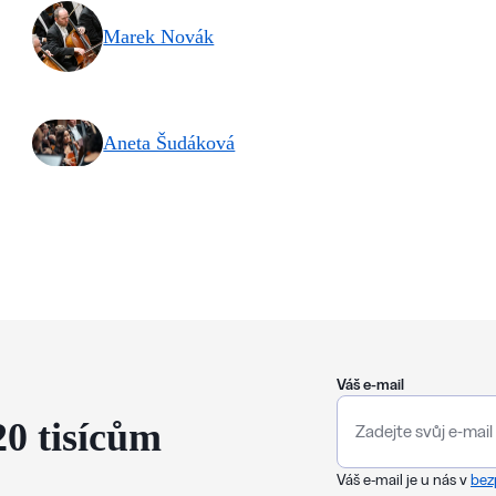
Marek Novák
Aneta Šudáková
Váš e-mail
20 tisícům
Váš e-mail je u nás v
bez