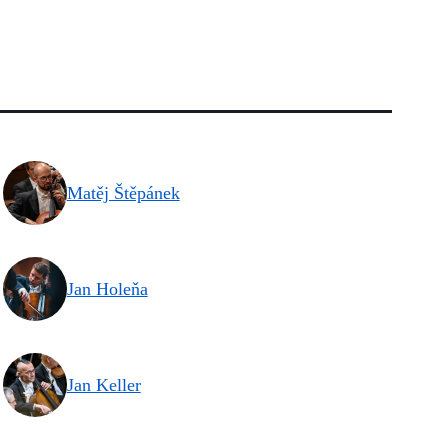
Matěj Štěpánek
Jan Holeňa
Jan Keller