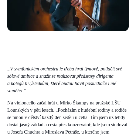
„V symfonickém orchestru je třeba hrát týmově, potlačit své
sólové ambice a snažit se realizovat představy dirigenta
a kolegů k výsledkům, které budou bavit posluchače i mě
samého.“
Na violoncello začal hrát u Mirko Škampy na pražské LŠU
Lounských v pěti letech. „Pocházím z hudební rodiny a rodiče
se mnou v dětství každý den seděli u cella. Tím jsem už tehdy
dostal jasný základ a cesta přes konzervatoř, kde jsem studoval
u Josefa Chuchra a Miroslava Petráše, u kterého jsem