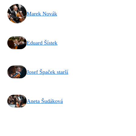
Marek Novák
Eduard Šístek
Josef Špaček starší
Aneta Šudáková