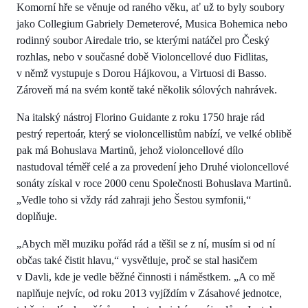
Komorní hře se věnuje od raného věku, ať už to byly soubory
jako Collegium Gabriely Demeterové, Musica Bohemica nebo
rodinný soubor Airedale trio, se kterými natáčel pro Český
rozhlas, nebo v současné době Violoncellové duo Fidlitas,
v němž vystupuje s Dorou Hájkovou, a Virtuosi di Basso.
Zároveň má na svém kontě také několik sólových nahrávek.
Na italský nástroj Florino Guidante z roku 1750 hraje rád
pestrý repertoár, který se violoncellistům nabízí, ve velké oblibě
pak má Bohuslava Martinů, jehož violoncellové dílo
nastudoval téměř celé a za provedení jeho Druhé violoncellové
sonáty získal v roce 2000 cenu Společnosti Bohuslava Martinů.
„Vedle toho si vždy rád zahraji jeho Šestou symfonii,“
doplňuje.
„Abych měl muziku pořád rád a těšil se z ní, musím si od ní
občas také čistit hlavu,“ vysvětluje, proč se stal hasičem
v Davli, kde je vedle běžné činnosti i náměstkem. „A co mě
naplňuje nejvíc, od roku 2013 vyjíždím v Zásahové jednotce,