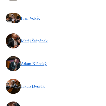
Ivan Vokáč
Matěj Štěpánek
Adam Klánský
Jakub Dvořák