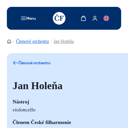
TODO: Add description for reader
Zobrazit košík
Zobrazit můj účet
Menu
Domovská stránka
Členové orchestru
Jan Holeňa
Členové orchestru
Jan Holeňa
Nástroj
violoncello
Členem České filharmonie