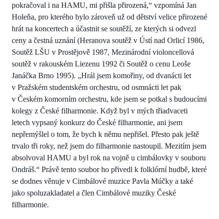
pokračoval i na HAMU, mi přišla přirozená,“ vzpomíná Jan
Holeňa, pro kterého bylo zároveň už od dětství velice přirozené
hrát na koncertech a účastnit se soutěží, ze kterých si odvezl
ceny a čestná uznání (Heranova soutěž v Ústí nad Orlicí 1986,
Soutěž LŠU v Prostějově 1987, Mezinárodní violoncellová
soutěž v rakouském Liezenu 1992 či Soutěž o cenu Leoše
Janáčka Brno 1995). „Hrál jsem komořiny, od dvanácti let
v Pražském studentském orchestru, od osmnácti let pak
v Českém komorním orchestru, kde jsem se potkal s budoucími
kolegy z České filharmonie. Když byl v mých třiadvaceti
letech vypsaný konkurz do České filharmonie, ani jsem
nepřemýšlel o tom, že bych k němu nepřišel. Přesto pak ještě
trvalo tři roky, než jsem do filharmonie nastoupil. Mezitím jsem
absolvoval HAMU a byl rok na vojně u cimbálovky v souboru
Ondráš.“ Právě tento soubor ho přivedl k folklórní hudbě, které
se dodnes věnuje v Cimbálové muzice Pavla Múčky a také
jako spoluzakladatel a člen Cimbálové muziky České
filharmonie.