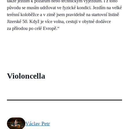
takže jezdím k požárům nebo technickým výjezdům. I z toho
původu se musím udržovat ve fyzické kondici. Jezdím na velké
terénní koloběžce a v zimě jsem pravidelně na startovní listině
Jizerské 50. Když je více volna, cestuji v obytné dodávce
za přírodou po celé Evropě.“
Violoncella
Václav Petr