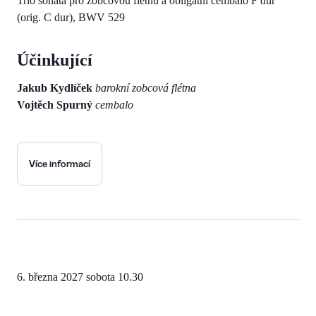
Trio sonáta pro zobcovou flétnu a obligátní cembalo F dur
(orig. C dur), BWV 529
Účinkující
Jakub Kydlíček
barokní zobcová flétna
Vojtěch Spurný
cembalo
Více informací
6. března 2027
sobota 10.30