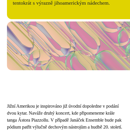
tentokrát s výrazně jihoamerickým nádechem.
Jižní Amerikou je inspirováno již úvodní dopoledne v podání
dvou kytar. Naváže druhý koncert, kde připomeneme krále
tanga Ástora Piazzollu. V případě Janáček Ensemble bude pak
pódium patřit výlučně dechovým nástrojům a hudbě 20. století.