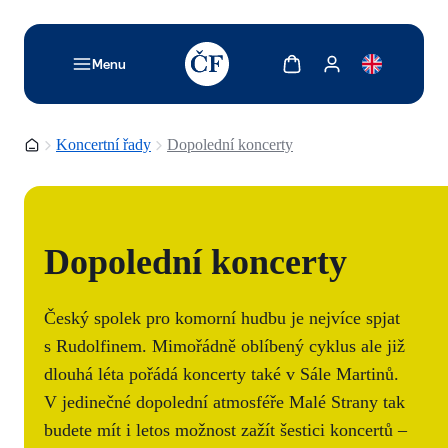
TODO: Add description for reader
Zobrazit košík
Zobrazit můj účet
Menu
Domovská stránka
Koncertní řady
Dopolední koncerty
Dopolední koncerty
Český spolek pro komorní hudbu je nejvíce spjat
s Rudolfinem. Mimořádně oblíbený cyklus ale již
dlouhá léta pořádá koncerty také v Sále Martinů.
V jedinečné dopolední atmosféře Malé Strany tak
budete mít i letos možnost zažít šestici koncertů –