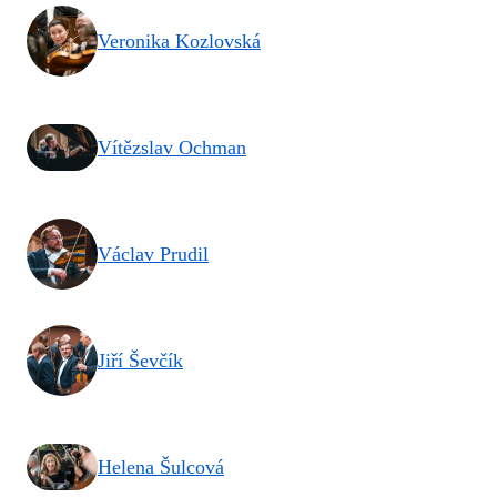
Veronika Kozlovská
Vítězslav Ochman
Václav Prudil
Jiří Ševčík
Helena Šulcová