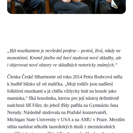
„Být muzikantem je nevšední profese – pestrá, živá, nikdy ne
monotónní. Kromě jiného mě baví studovat nové skladby, ale
i objevovat nové obzory ve skladbách notoricky známých.“
Členka České filharmonie od roku 2014 Petra Brabcová měla
k hudbě blízko už od malička. „Moji rodiče jsou nadšení
folklórní muzikanti a já chtěla vždycky hrát na housle jako
maminka,“ říká houslistka, kterou pro její nástroj definitivně
nadchnul Jiří Fišer, do jehož třídy patřila na Gymnáziu Jana
Nerudy. Následně studovala na Pražské konzervatoři,
Michigan State University v USA a na AMU v Praze. Mezitím
stihla nasbírat několik laureátských titulů z mezinárodních