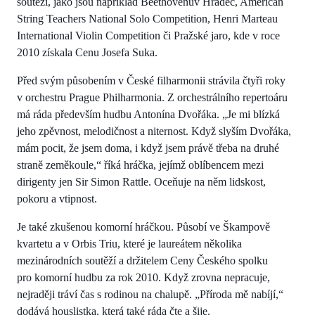
soutěží, jako jsou například Beethovenův Hradec, American
String Teachers National Solo Competition, Henri Marteau
International Violin Competition či Pražské jaro, kde v roce
2010 získala Cenu Josefa Suka.
Před svým působením v České filharmonii strávila čtyři roky
v orchestru Prague Philharmonia. Z orchestrálního repertoáru
má ráda především hudbu Antonína Dvořáka. „Je mi blízká
jeho zpěvnost, melodičnost a niternost. Když slyším Dvořáka,
mám pocit, že jsem doma, i když jsem právě třeba na druhé
straně zeměkoule,“ říká hráčka, jejímž oblíbencem mezi
dirigenty jen Sir Simon Rattle. Oceňuje na něm lidskost,
pokoru a vtipnost.
Je také zkušenou komorní hráčkou. Působí ve Škampově
kvartetu a v Orbis Triu, které je laureátem několika
mezinárodních soutěží a držitelem Ceny Českého spolku
pro komorní hudbu za rok 2010. Když zrovna nepracuje,
nejraději tráví čas s rodinou na chalupě. „Příroda mě nabíjí,“
dodává houslistka, která také ráda čte a šije.