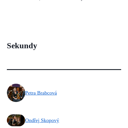
Sekundy
Petra Brabcová
Ondřej Skopový