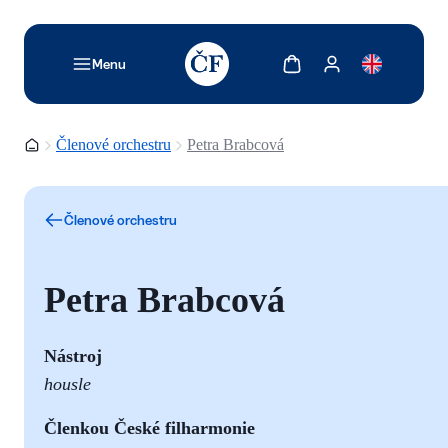
TODO: Add description for reader
Zobrazit košík
Zobrazit můj účet
Menu
Domovská stránka
Členové orchestru
Petra Brabcová
Členové orchestru
Petra Brabcová
Nástroj
housle
Č
lenkou České filharmonie