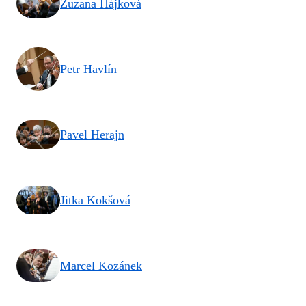
Zuzana Hájková
Petr Havlín
Pavel Herajn
Jitka Kokšová
Marcel Kozánek