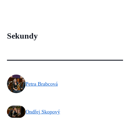
Sekundy
Petra Brabcová
Ondřej Skopový