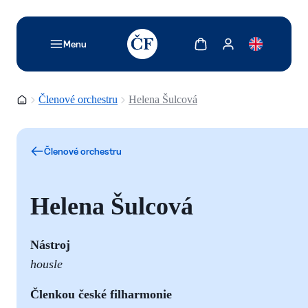
TODO: Add description for reader
Zobrazit košík
Zobrazit můj účet
Menu
Domovská stránka
Členové orchestru
Helena Šulcová
Členové orchestru
Helena Šulcová
Nástroj
housle
Členkou české filharmonie