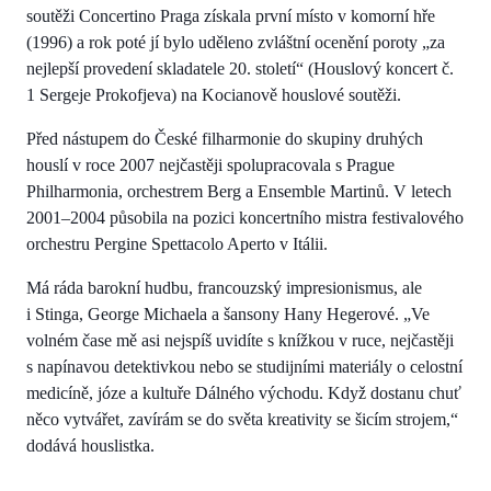
soutěži Concertino Praga získala první místo v komorní hře
(1996) a rok poté jí bylo uděleno zvláštní ocenění poroty „za
nejlepší provedení skladatele 20. století“ (Houslový koncert č.
1 Sergeje Prokofjeva) na Kocianově houslové soutěži.
Před nástupem do České filharmonie do skupiny druhých
houslí v roce 2007 nejčastěji spolupracovala s Prague
Philharmonia, orchestrem Berg a Ensemble Martinů. V letech
2001–2004 působila na pozici koncertního mistra festivalového
orchestru Pergine Spettacolo Aperto v Itálii.
Má ráda barokní hudbu, francouzský impresionismus, ale
i Stinga, George Michaela a šansony Hany Hegerové. „Ve
volném čase mě asi nejspíš uvidíte s knížkou v ruce, nejčastěji
s napínavou detektivkou nebo se studijními materiály o celostní
medicíně, józe a kultuře Dálného východu. Když dostanu chuť
něco vytvářet, zavírám se do světa kreativity se šicím strojem,“
dodává houslistka.