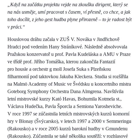
„Když na začátku projektu vejde na zkoušku dirigent, který se
na nás usměje, umí pracovat s časem, ví přesně, co chce, a jak
toho docílit, z jeho gest hudba plyne přirozeně – to je radost být
v práci.“
Houslovou dráhu začala v ZUŠ V. Nováka v Jindřichově
Hradci pod vedením Hany Stráníkové. Následně absolvovala
Pražskou konzervatoř u prof. Pavla Kudeláska a AMU v Praze
ve třídě prof. Jiřího Tomáška, kterou zakončila Fantazií
pro housle a orchestr g moll Josefa Suka s Plzeňskou
filharmonií pod taktovkou Jakuba Kleckera. Studia si rozšířila
na Malmö Academy of Music ve Švédsku u koncertního mistra
Goteborg Symphony Orchestra Dana Almgrena. Navštívila
letní mistrovské kurzy Kató Havas, Bohumila Kotmela st.,
Václava Hudečka, Pavla Šporcla a Semiona Yarosheviche.
V roce 1997 se zúčastnila letních mistrovských kurzů komorní
hry v Blonay (Švýcarsko), v letech 1997 a 2000 v Semmeringu
(Rakousko) a v roce 2005 kurzů barokní hudby v Gmundenu
(Rakousko). Zúčastnila se také několika soutěží: v rozhlasové