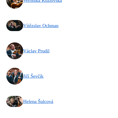
Veronika Kozlovská
Vítězslav Ochman
Václav Prudil
Jiří Ševčík
Helena Šulcová