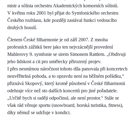
mistr a sólista orchestru Akademických komorních sólistů.
V květnu roku 2001 byl přijat do Symfonického orchestru
Českého rozhlasu, kde později zastával funkci vedoucího
druhých houslí.
Členem České filharmonie je od září 2007. Z mnoha
profesních zážitků bere jako ten nejvzácnější provedení
Mahlerovy 9. symfonie se sirem Simonem Rattlem. „Obdivuji
jeho lidskost a cit pro umělecky přirozený projev.
I přes nesmírnou náročnost tohoto díla panovala při koncertech
neuvěřitelná pohoda, a to opravdu není na běžném pořádku,“
přiznává Skopový, který kromě působení v České filharmonii
odehraje více než sto dalších koncertů pro jiné pořadatele.
„Určitě bych si raději odpočinul, ale není prostor.“ Stále se
však rád věnuje sportu (snowboard, horská turistika, fitness),
díky němuž se udržuje v kondici.