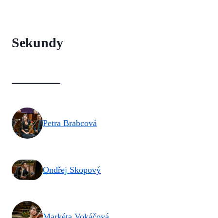
Sekundy
Petra Brabcová
Ondřej Skopový
Markéta Vokáčová