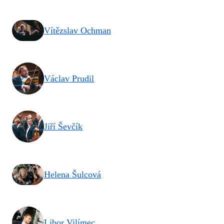
Vítězslav Ochman
Václav Prudil
Jiří Ševčík
Helena Šulcová
Libor Vilímec