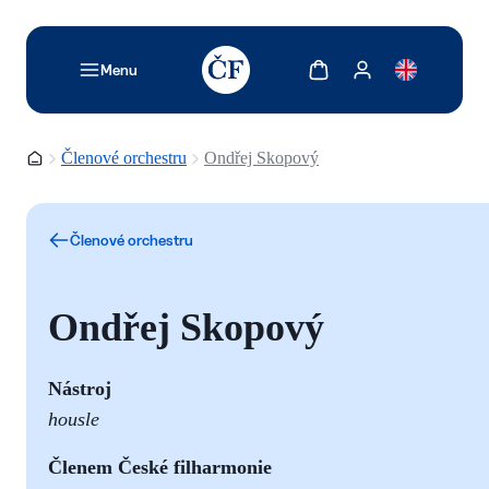
TODO: Add description for reader
Zobrazit košík
Zobrazit můj účet
Menu
Domovská stránka
Členové orchestru
Ondřej Skopový
Členové orchestru
Ondřej Skopový
Nástroj
housle
Č
lenem České filharmonie