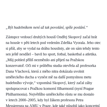
„Být hudebníkem není až tak povolání, spíše poslání.“
Zástupce vedoucí druhých houslí Ondřej Skopový začal hrát
na housle v pěti letech pod vedením Zdeňka Vyorala. Jeho otec
si přál, aby se vydal na dráhu houslisty, ale on sám tehdy tento
sen ještě nesdílel – bavil ho sport, fotbal, basketbal a atletika.
„Můj pohled příliš nezměnilo ani přijetí na Pražskou
konzervatoř. Oči mi v průběhu studia otevřela až profesorka
Dana Vlachová, která z mého nitra dokázala uvolnit
uměleckého ducha a vynést mě na další pomyslnou metu
hudebního vývoje,“ vzpomíná Skopový, který začal záhy
spolupracovat s Pražkou komorní filharmonií (nyní Prague
Philharmonia). Největšího uměleckého růstu se mu dostalo
v letech 2000–2005, kdy byl žákem profesora Petra
Messiereura na AMU v Praze, kde také působil jako koncertní