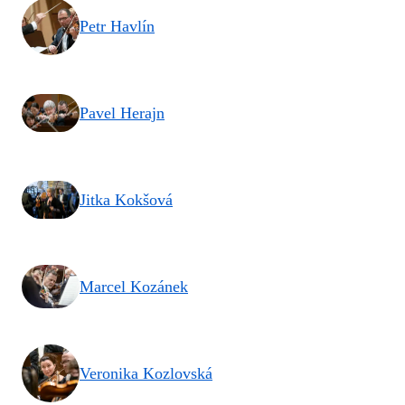
Petr Havlín
Pavel Herajn
Jitka Kokšová
Marcel Kozánek
Veronika Kozlovská