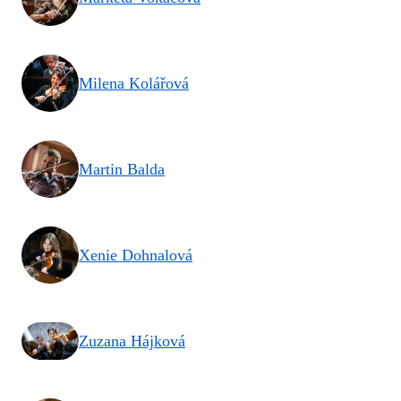
Milena Kolářová
Martin Balda
Xenie Dohnalová
Zuzana Hájková