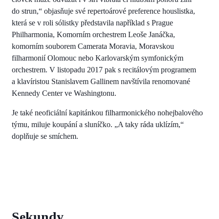
do strun,“ objasňuje své repertoárové preference houslistka,
která se v roli sólistky představila například s Prague
Philharmonia, Komorním orchestrem Leoše Janáčka,
komorním souborem Camerata Moravia, Moravskou
filharmonií Olomouc nebo Karlovarským symfonickým
orchestrem. V listopadu 2017 pak s recitálovým programem
a klavíristou Stanislavem Gallinem navštívila renomované
Kennedy Center ve Washingtonu.
Je také neoficiální kapitánkou filharmonického nohejbalového
týmu, miluje koupání a sluníčko. „A taky ráda uklízím,“
doplňuje se smíchem.
Sekundy