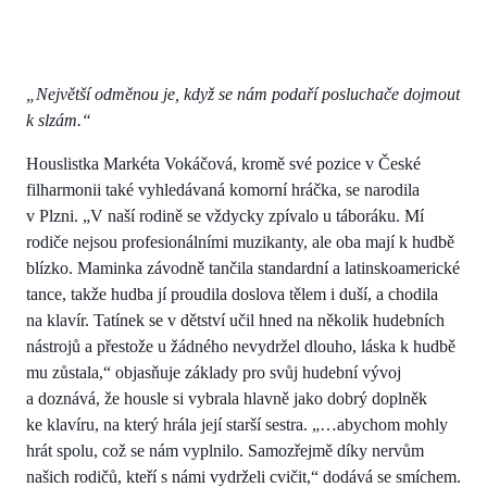
„Největší odměnou je, když se nám podaří posluchače dojmout
k slzám.“
Houslistka Markéta Vokáčová, kromě své pozice v České
filharmonii také vyhledávaná komorní hráčka, se narodila
v Plzni. „V naší rodině se vždycky zpívalo u táboráku. Mí
rodiče nejsou profesionálními muzikanty, ale oba mají k hudbě
blízko. Maminka závodně tančila standardní a latinskoamerické
tance, takže hudba jí proudila doslova tělem i duší, a chodila
na klavír. Tatínek se v dětství učil hned na několik hudebních
nástrojů a přestože u žádného nevydržel dlouho, láska k hudbě
mu zůstala,“ objasňuje základy pro svůj hudební vývoj
a doznává, že housle si vybrala hlavně jako dobrý doplněk
ke klavíru, na který hrála její starší sestra. „…abychom mohly
hrát spolu, což se nám vyplnilo. Samozřejmě díky nervům
našich rodičů, kteří s námi vydrželi cvičit,“ dodává se smíchem.