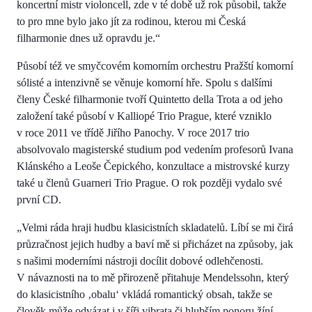
koncertní mistr violoncell, zde v té době už rok působil, takže
to pro mne bylo jako jít za rodinou, kterou mi Česká
filharmonie dnes už opravdu je.“
Působí též ve smyčcovém komorním orchestru Pražští komorní
sólisté a intenzivně se věnuje komorní hře. Spolu s dalšími
členy České filharmonie tvoří Quintetto della Trota a od jeho
založení také působí v Kalliopé Trio Prague, které vzniklo
v roce 2011 ve třídě Jiřího Panochy. V roce 2017 trio
absolvovalo magisterské studium pod vedením profesorů Ivana
Klánského a Leoše Čepického, konzultace a mistrovské kurzy
také u členů Guarneri Trio Prague. O rok později vydalo své
první CD.
„Velmi ráda hraji hudbu klasicistních skladatelů. Líbí se mi čirá
průzračnost jejich hudby a baví mě si přicházet na způsoby, jak
s našimi moderními nástroji docílit dobové odlehčenosti.
V návaznosti na to mě přirozeně přitahuje Mendelssohn, který
do klasicistního ‚obalu‘ vkládá romantický obsah, takže se
člověk může odvázat i v šíři vibrata či hlubším ponoru žíní