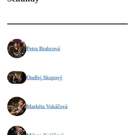
Petra Brabcová
Ondřej Skopový
Markéta Vokáčová