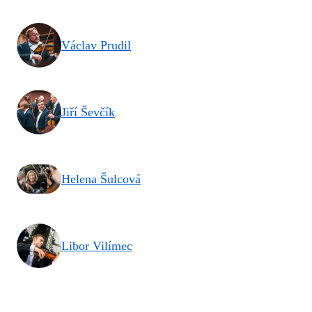
Václav Prudil
Jiří Ševčík
Helena Šulcová
Libor Vilímec