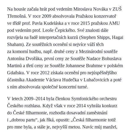
Na housle začala hrát pod vedením Miroslava Nováka v ZUŠ
Třemošná. V roce 2009 absolvovala Pražskou konzervatoř
ve třídě prof. Pavla Kudeláska a v roce 2015 pražskou AMU
pod vedením prof. Leoše Čepického. Své znalosti dále
rozvíjela na řadě interpretačních kurzů (Stephen Shipps, Hagai
Shaham). Ze soutěžních ocenění si nejvíce váží těch
za komorní hudbu, např. druhé ceny z Mezinárodní soutěže
Antonína Dvořáka, první ceny ze Soutěže Nadace Bohuslava
Martinů a třetí ceny ze Soutěže Johannese Brahmse v polském
Gdaňsku. V roce 2012 získala ocenění pro nejúspěšnějšího
účastníka Akademie Václava Hudečka v Luhačovicích a poté
s ním absolvovala společné koncertní turné.
V letech 2009–2014 byla členkou Symfonického orchestru
Českého rozhlasu. Když však v roce 2014 vyhrála konkurz
do České filharmonie, rozhodla dosavadní zaměstnání
i „dobrou partu“, jak říká, opustit: „Česká filharmonie totiž
pro mne byla, a stále je, nejvyšší metou. Navíc můj manžel,