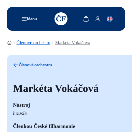
TODO: Add description for reader
Zobrazit košík
Zobrazit můj účet
Menu
Domovská stránka
Členové orchestru
Markéta Vokáčová
Členové orchestru
Markéta Vokáčová
Nástroj
housle
Č
lenkou České filharmonie