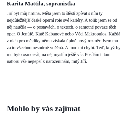
Karita Mattila, sopranistka
Jiří byl můj hrdina. Měla jsem to štěstí zpívat s ním ty
nejdůležitější české operní role své kariéry. A tolik jsem se od
něj naučila — o postavách, o textech, o samotné povaze těch
oper. O Jenůfě, Kátě Kabanové nebo Věci Makropulos. Každá
z nich pro mě díky němu získala úplně nový rozměr. Jsem mu
za to všechno nesmírně vděčná. A moc mi chybí. Teď, když by
mu bylo osmdesát, na něj myslím ještě víc. Posílám ti tam
nahoru vše nejlepší k narozeninám, milý Jiří.
Mohlo by vás zajímat