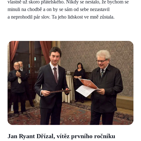
vlastně už skoro přátelského. Nikdy se nestalo, že bychom se
minuli na chodbě a on by se sám od sebe nezastavil
a neprohodil pár slov. Ta jeho lidskost ve mně zůstala.
Jan Ryant Dřízal, vítěz prvního ročníku