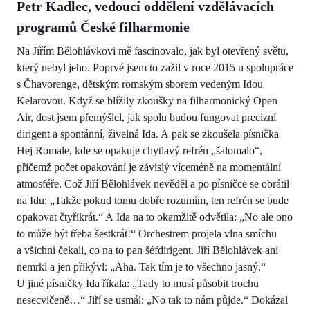
Petr Kadlec, vedoucí oddělení vzdělávacích
programů České filharmonie
Na Jiřím Bělohlávkovi mě fascinovalo, jak byl otevřený světu,
který nebyl jeho. Poprvé jsem to zažil v roce 2015 u spolupráce
s Čhavorenge, dětským romským sborem vedeným Idou
Kelarovou. Když se blížily zkoušky na filharmonický Open
Air, dost jsem přemýšlel, jak spolu budou fungovat precizní
dirigent a spontánní, živelná Ida. A pak se zkoušela písnička
Hej Romale, kde se opakuje chytlavý refrén „šalomalo“,
přičemž počet opakování je závislý víceméně na momentální
atmosféře. Což Jiří Bělohlávek nevěděl a po písničce se obrátil
na Idu: „Takže pokud tomu dobře rozumím, ten refrén se bude
opakovat čtyřikrát.“ A Ida na to okamžitě odvětila: „No ale ono
to může být třeba šestkrát!“ Orchestrem projela vlna smíchu
a všichni čekali, co na to pan šéfdirigent. Jiří Bělohlávek ani
nemrkl a jen přikývl: „Aha. Tak tím je to všechno jasný.“
U jiné písničky Ida říkala: „Tady to musí působit trochu
nesecvičeně…“ Jiří se usmál: „No tak to nám půjde.“ Dokázal