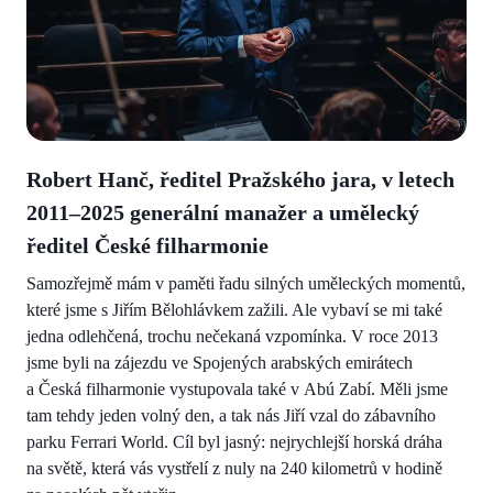
Robert Hanč, ředitel Pražského jara, v letech
2011–2025 generální manažer a umělecký
ředitel České filharmonie
Samozřejmě mám v paměti řadu silných uměleckých momentů,
které jsme s Jiřím Bělohlávkem zažili. Ale vybaví se mi také
jedna odlehčená, trochu nečekaná vzpomínka. V roce 2013
jsme byli na zájezdu ve Spojených arabských emirátech
a Česká filharmonie vystupovala také v Abú Zabí. Měli jsme
tam tehdy jeden volný den, a tak nás Jiří vzal do zábavního
parku Ferrari World. Cíl byl jasný: nejrychlejší horská dráha
na světě, která vás vystřelí z nuly na 240 kilometrů v hodině