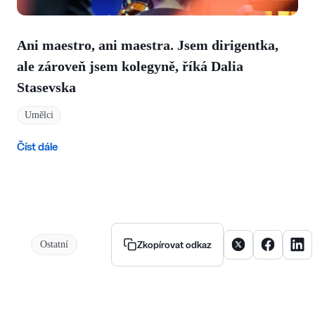
Ani maestro, ani maestra. Jsem dirigentka,
ale zároveň jsem kolegyně, říká Dalia
Stasevska
Umělci
Číst dále
Sdílet článek na X
Sdílet člán
Sdíle
Ostatní
Zkopírovat odkaz