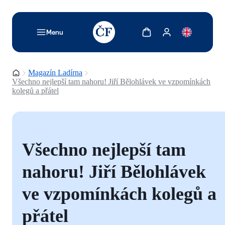
TODO: Add description for reader
Zobrazit košík
Zobrazit můj účet
Menu
Domovská stránka
Magazín Ladírna
Všechno nejlepší tam nahoru! Jiří Bělohlávek ve vzpomínkách
kolegů a přátel
Všechno nejlepší tam
nahoru! Jiří Bělohlávek
ve vzpomínkách kolegů a
přátel