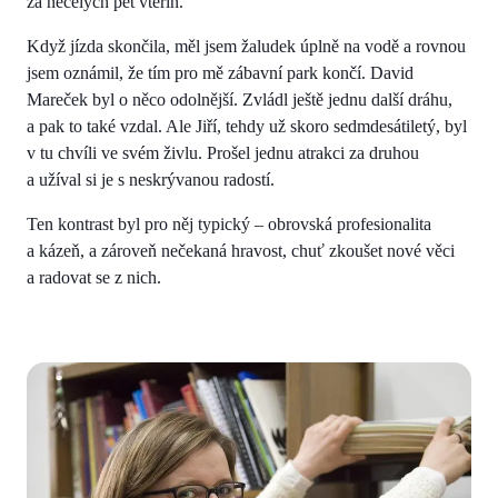
za necelých pět vteřin.
Když jízda skončila, měl jsem žaludek úplně na vodě a rovnou
jsem oznámil, že tím pro mě zábavní park končí. David
Mareček byl o něco odolnější. Zvládl ještě jednu další dráhu,
a pak to také vzdal. Ale Jiří, tehdy už skoro sedmdesátiletý, byl
v tu chvíli ve svém živlu. Prošel jednu atrakci za druhou
a užíval si je s neskrývanou radostí.
Ten kontrast byl pro něj typický – obrovská profesionalita
a kázeň, a zároveň nečekaná hravost, chuť zkoušet nové věci
a radovat se z nich.