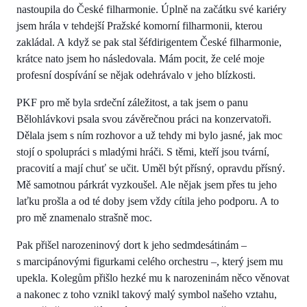
nastoupila do České filharmonie. Úplně na začátku své kariéry
jsem hrála v tehdejší Pražské komorní filharmonii, kterou
zakládal. A když se pak stal šéfdirigentem České filharmonie,
krátce nato jsem ho následovala. Mám pocit, že celé moje
profesní dospívání se nějak odehrávalo v jeho blízkosti.
PKF pro mě byla srdeční záležitost, a tak jsem o panu
Bělohlávkovi psala svou závěrečnou práci na konzervatoři.
Dělala jsem s ním rozhovor a už tehdy mi bylo jasné, jak moc
stojí o spolupráci s mladými hráči. S těmi, kteří jsou tvární,
pracovití a mají chuť se učit. Uměl být přísný, opravdu přísný.
Mě samotnou párkrát vyzkoušel. Ale nějak jsem přes tu jeho
laťku prošla a od té doby jsem vždy cítila jeho podporu. A to
pro mě znamenalo strašně moc.
Pak přišel narozeninový dort k jeho sedmdesátinám –
s marcipánovými figurkami celého orchestru –, který jsem mu
upekla. Kolegům přišlo hezké mu k narozeninám něco věnovat
a nakonec z toho vznikl takový malý symbol našeho vztahu,