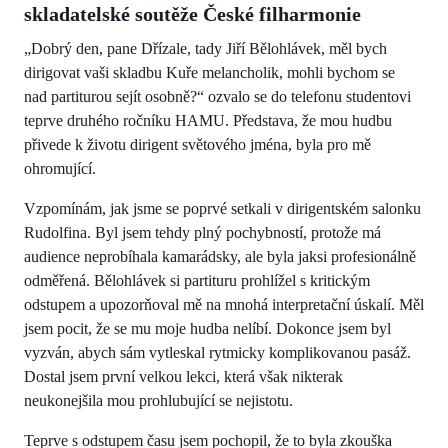
skladatelské soutěže České filharmonie
„Dobrý den, pane Dřízale, tady Jiří Bělohlávek, měl bych
dirigovat vaši skladbu Kuře melancholik, mohli bychom se
nad partiturou sejít osobně?“ ozvalo se do telefonu studentovi
teprve druhého ročníku HAMU. Představa, že mou hudbu
přivede k životu dirigent světového jména, byla pro mě
ohromující.
Vzpomínám, jak jsme se poprvé setkali v dirigentském salonku
Rudolfina. Byl jsem tehdy plný pochybností, protože má
audience neprobíhala kamarádsky, ale byla jaksi profesionálně
odměřená. Bělohlávek si partituru prohlížel s kritickým
odstupem a upozorňoval mě na mnohá interpretační úskalí. Měl
jsem pocit, že se mu moje hudba nelíbí. Dokonce jsem byl
vyzván, abych sám vytleskal rytmicky komplikovanou pasáž.
Dostal jsem první velkou lekci, která však nikterak
neukonejšila mou prohlubující se nejistotu.
Teprve s odstupem času jsem pochopil, že to byla zkouška