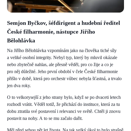
Semjon Byčkov, šéfdirigent a hudební ředitel
České filharmonie, nástupce Jiřího
Bělohlávka
Na Jiřího Bělohlávka vzpomínám jako na člověka tiché síly
a veliké osobní integrity. Nebyl typ, který by mluvil okázale
nebo zbytečně nahlas, ale přesně věděl, pro co žije a co je
pro něj důležité. Jeho první období v čele České filharmonie
přišlo v době, která pro orchestr vůbec nebyla šťastná, a trvalo
jen dva roky.
O to velkorysejší z jeho strany bylo, když se po dvaceti letech
rozhodl vrátit. Věděl totiž, že přichází do instituce, která za tu
dobu ztratila své postavení i relevanci ve světě. Chtěl ji znovu
postavit na nohy. A to se mu začalo dařit.
Měl před sebou pět let života. Na tak velký úkol to bylo strašně