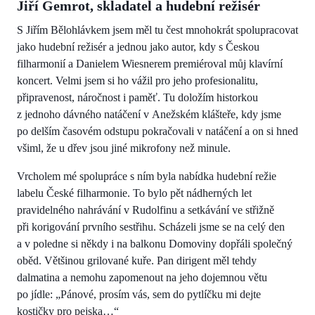
Jiří Gemrot, skladatel a hudební režisér
S Jiřím Bělohlávkem jsem měl tu čest mnohokrát spolupracovat
jako hudební režisér a jednou jako autor, kdy s Českou
filharmonií a Danielem Wiesnerem premiéroval můj klavírní
koncert. Velmi jsem si ho vážil pro jeho profesionalitu,
připravenost, náročnost i paměť. Tu doložím historkou
z jednoho dávného natáčení v Anežském klášteře, kdy jsme
po delším časovém odstupu pokračovali v natáčení a on si hned
všiml, že u dřev jsou jiné mikrofony než minule.
Vrcholem mé spolupráce s ním byla nabídka hudební režie
labelu České filharmonie. To bylo pět nádherných let
pravidelného nahrávání v Rudolfinu a setkávání ve střižně
při korigování prvního sestřihu. Scházeli jsme se na celý den
a v poledne si někdy i na balkonu Domoviny dopřáli společný
oběd. Většinou grilované kuře. Pan dirigent měl tehdy
dalmatina a nemohu zapomenout na jeho dojemnou větu
po jídle: „Pánové, prosím vás, sem do pytlíčku mi dejte
kostičky pro pejska…“