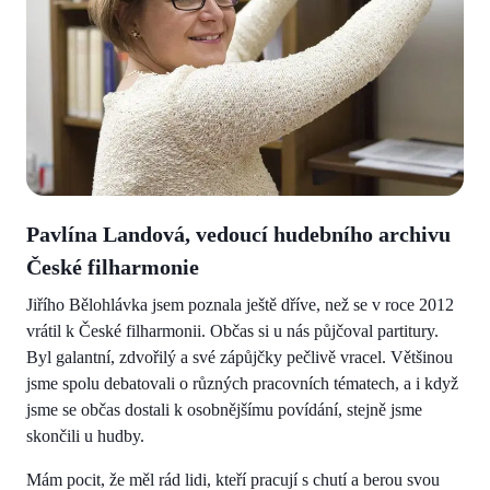
Pavlína Landová, vedoucí hudebního archivu
České filharmonie
Jiřího Bělohlávka jsem poznala ještě dříve, než se v roce 2012
vrátil k České filharmonii. Občas si u nás půjčoval partitury.
Byl galantní, zdvořilý a své zápůjčky pečlivě vracel. Většinou
jsme spolu debatovali o různých pracovních tématech, a i když
jsme se občas dostali k osobnějšímu povídání, stejně jsme
skončili u hudby.
Mám pocit, že měl rád lidi, kteří pracují s chutí a berou svou