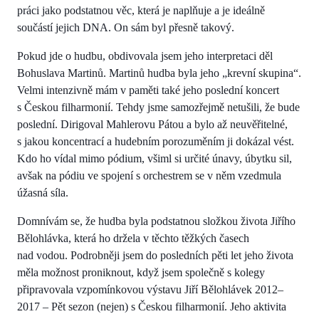
práci jako podstatnou věc, která je naplňuje a je ideálně
součástí jejich DNA. On sám byl přesně takový.
Pokud jde o hudbu, obdivovala jsem jeho interpretaci děl
Bohuslava Martinů. Martinů hudba byla jeho „krevní skupina“.
Velmi intenzivně mám v paměti také jeho poslední koncert
s Českou filharmonií. Tehdy jsme samozřejmě netušili, že bude
poslední. Dirigoval Mahlerovu Pátou a bylo až neuvěřitelné,
s jakou koncentrací a hudebním porozuměním ji dokázal vést.
Kdo ho vídal mimo pódium, všiml si určité únavy, úbytku sil,
avšak na pódiu ve spojení s orchestrem se v něm vzedmula
úžasná síla.
Domnívám se, že hudba byla podstatnou složkou života Jiřího
Bělohlávka, která ho držela v těchto těžkých časech
nad vodou. Podrobněji jsem do posledních pěti let jeho života
měla možnost proniknout, když jsem společně s kolegy
připravovala vzpomínkovou výstavu Jiří Bělohlávek 2012–
2017 – Pět sezon (nejen) s Českou filharmonií. Jeho aktivita