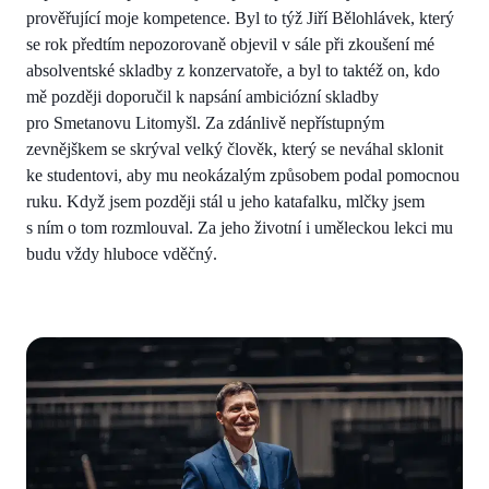
prověřující moje kompetence. Byl to týž Jiří Bělohlávek, který
se rok předtím nepozorovaně objevil v sále při zkoušení mé
absolventské skladby z konzervatoře, a byl to taktéž on, kdo
mě později doporučil k napsání ambiciózní skladby
pro Smetanovu Litomyšl. Za zdánlivě nepřístupným
zevnějškem se skrýval velký člověk, který se neváhal sklonit
ke studentovi, aby mu neokázalým způsobem podal pomocnou
ruku. Když jsem později stál u jeho katafalku, mlčky jsem
s ním o tom rozmlouval. Za jeho životní i uměleckou lekci mu
budu vždy hluboce vděčný.