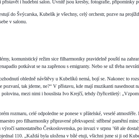
i přistavět i hudební salon. Uvnitř jsou kresby, fotografie, připomínky p
estují do Švýcarska, Kubelík je všechny, celý orchestr, pozve na projíž
sebe v salonu.
émy, komunistický režim sice filharmoniky pravidelně pouští na zahrani
enapadlo potkávat se na zapřenou s emigranty. Nebo se už třeba nevrát
rozhodnutí ohledně návštěvy u Kubelíků nemá, bojí se. Nakonec to roz
 pozvaní, tak jdeme, ne?“ V přístavu, kde mají muzikanti nasednout n
si polovina, mezi nimi i houslista Ivo Krejčí, tehdy čtyřicetiletý: „Vzpo
brém rozmaru, celé odpoledne se ponese v přátelské, veselé atmosféře
aestro pro filharmoniky připravené překvapení: stříbrné pamětní min
výročí samostatného Československa, po invazi v srpnu ’68 ale dostaly
jednal 110. „Každá byla uložena v bílé etuji, všichni jsme si ji od Kub