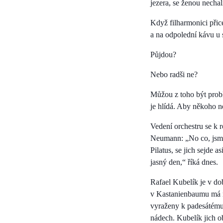
jezera, se ženou nechal
Když filharmonici přic
a na odpolední kávu u 
Půjdou?
Nebo radši ne?
Můžou z toho být probl
je hlídá. Aby někoho n
Vedení orchestru se k 
Neumann: „No co, jsme
Pilatus, se jich sejde a
jasný den,“ říká dnes.
Rafael Kubelík je v do
v Kastanienbaumu má m
vyraženy k padesátému 
nádech. Kubelík jich ob