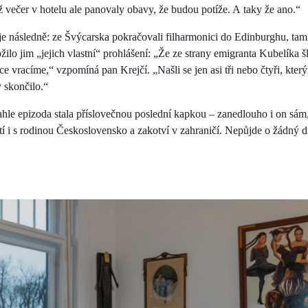
ž večer v hotelu ale panovaly obavy, že budou potíže. A taky že ano.“
uje následně: ze Švýcarska pokračovali filharmonici do Edinburghu, tam
žilo jim „jejich vlastní“ prohlášení: „Že ze strany emigranta Kubelíka š
 vracíme,“ vzpomíná pan Krejčí. „Našli se jen asi tři nebo čtyři, kterým
y skončilo.“
tahle epizoda stala příslovečnou poslední kapkou – zanedlouho i on sá
tí i s rodinou Československo a zakotví v zahraničí. Nepůjde o žádný d