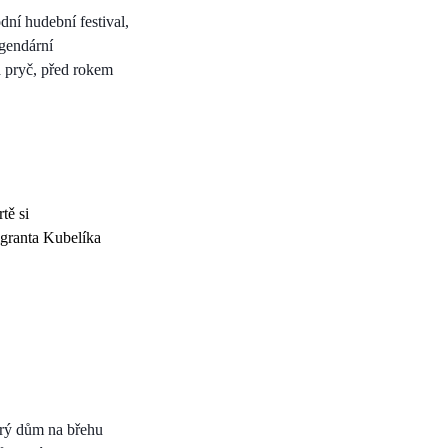
ní hudební festival,
egendární
a pryč, před rokem
tě si
migranta Kubelíka
arý dům na břehu