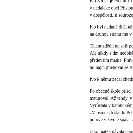
Ivo Krejčí je ročník 1
v nedaleké obci Přistou
v dospělosti, si souroz
Ivo byl nadané dítě, tá
na druhou stranu mu v 
Talent zdědil nejspíš 
Ale nikdy s tím nedoká
především matka. Práv
ho najít, jmenoval se K
Ivo k němu začal chodit
Po obecné škole přišel
maturoval. Až tehdy, v 
Vyrůstala v katolickém 
„V osmnácti šla do Pra
poprvé v životě spala s
Jako matka dávala paní