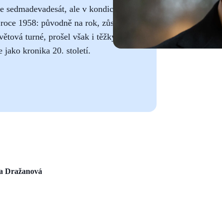
de sedmadevadesát, ale v kondici je
 roce 1958: původně na rok, zůstal
větová turné, prošel však i těžkými
 jako kronika 20. století.
a Dražanová