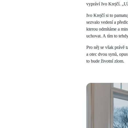
vypráví Ivo Krejčí. „U
Ivo Krejčí si to pamat
sezvalo vedení a předlo
kterou odmítáme a mince
uchovat. A tím to tehd
Pro něj se však právě 
a otec dvou synů, opus
to bude životní zlom.