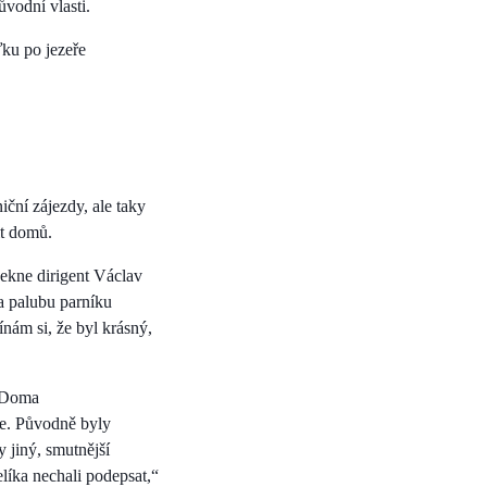
ůvodní vlasti.
ďku po jezeře
ční zájezdy, ale taky
it domů.
sekne dirigent Václav
a palubu parníku
mínám si, že byl krásný,
. Doma
ce. Původně byly
 jiný, smutnější
elíka nechali podepsat,“