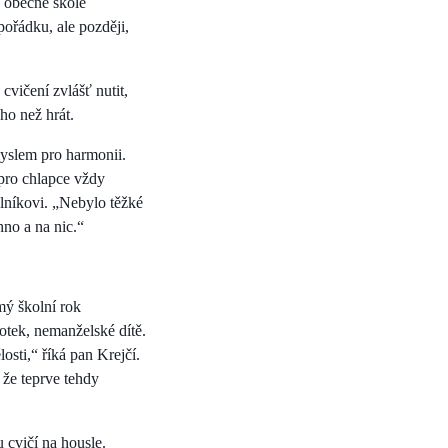
v obecné škole
pořádku, ale později,
cvičení zvlášť nutit,
ho než hrát.
myslem pro harmonii.
 pro chlapce vždy
lníkovi. „Nebylo těžké
hno a na nic.“
mý školní rok
rotek, nemanželské dítě.
osti,“ říká pan Krejčí.
 že teprve tehdy
 cvičí na housle.