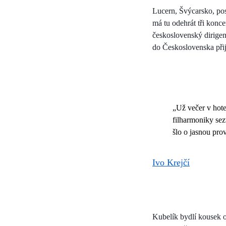
Lucern, Švýcarsko, pos
má tu odehrát tři konce
československý dirigen
do Československa při
„Už večer v hote
filharmoniky sez
šlo o jasnou pro
Ivo Krejčí
Kubelík bydlí kousek o