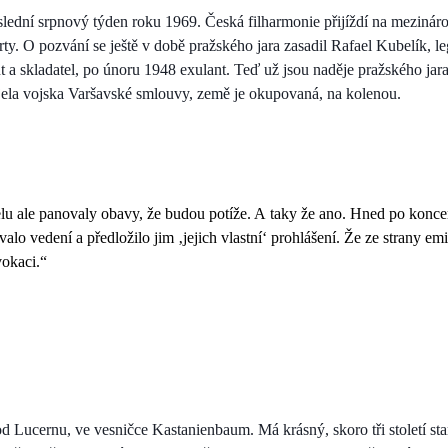
lední srpnový týden roku 1969. Česká filharmonie přijíždí na mezinárod
rty. O pozvání se ještě v době pražského jara zasadil Rafael Kubelík, l
t a skladatel, po únoru 1948 exulant. Teď už jsou naděje pražského jar
jela vojska Varšavské smlouvy, země je okupovaná, na kolenou.
lu ale panovaly obavy, že budou potíže. A taky že ano. Hned po koncer
valo vedení a předložilo jim ‚jejich vlastní‘ prohlášení. Že ze strany e
vokaci.“
d Lucernu, ve vesničce Kastanienbaum. Má krásný, skoro tři století st