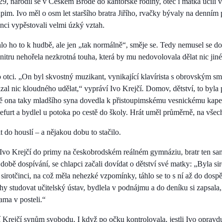
929, narodil se v Českém Brodě do kantorské rodiny, otec i matka učili 
pim. Ivo měl o osm let staršího bratra Jiřího, rvačky bývaly na denním 
enci vypěstovali velmi úzký vztah.
hlo ho to k hudbě, ale jen „tak normálně“, směje se. Tedy nemusel se do 
nitru nehořela nezkrotná touha, která by mu nedovolovala dělat nic jiné
po otci. „On byl skvostný muzikant, vynikající klavírista s obrovským s
zal nic kloudného udělat,“ vypráví Ivo Krejčí. Domov, dětství, to byla
ě ona taky mladšího syna dovedla k přistoupimskému vesnickému kape
efurt a bydlel u potoka po cestě do školy. Hrát uměl průměrně, na všec
 do houslí – a nějakou dobu to stačilo.
 Ivo Krejčí do primy na českobrodském reálném gymnáziu, bratr ten sa
době dospívání, se chlapci začali dovídat o dětství své matky: „Byla si
sirotčinci, na což měla nehezké vzpomínky, táhlo se to s ní až do dospěl
hy studovat učitelský ústav, bydlela v podnájmu a do deníku si zapsala,
ama v posteli.“
 Krejčí synům svobodu. I když po očku kontrolovala, jestli Ivo opravdu