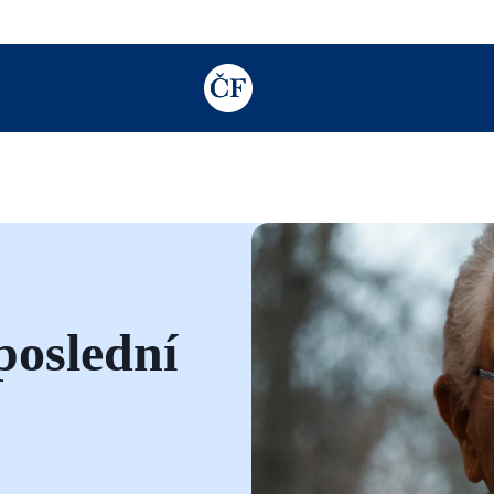
TODO: Add description for reader
poslední