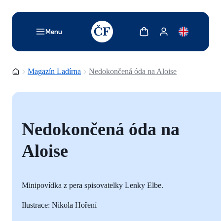
TODO: Add description for reader
Zobrazit košík
Zobrazit můj účet
Menu
Domovská stránka
Magazín Ladírna
Nedokončená óda na Aloise
Nedokončená óda na
Aloise
Minipovídka z pera spisovatelky Lenky Elbe.
Ilustrace: Nikola Hoření