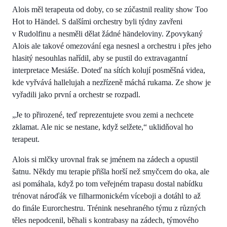
Alois měl terapeuta od doby, co se zúčastnil reality show Too
Hot to Händel. S dalšími orchestry byli týdny zavřeni
v Rudolfinu a nesměli dělat žádné händeloviny. Zpovykaný
Alois ale takové omezování ega nesnesl a orchestru i přes jeho
hlasitý nesouhlas nařídil, aby se pustil do extravagantní
interpretace Mesiáše. Doteď na sítích kolují posměšná videa,
kde vyřvává hallelujah a nezřízeně máchá rukama. Ze show je
vyřadili jako první a orchestr se rozpadl.
„Je to přirozené, teď reprezentujete svou zemi a nechcete
zklamat. Ale nic se nestane, když selžete,“ uklidňoval ho
terapeut.
Alois si mlčky urovnal frak se jménem na zádech a opustil
šatnu. Někdy mu terapie přišla horší než smyčcem do oka, ale
asi pomáhala, když po tom veřejném trapasu dostal nabídku
trénovat nároďák ve filharmonickém víceboji a dotáhl to až
do finále Eurorchestru. Trénink nesehraného týmu z různých
těles nepodcenil, běhali s kontrabasy na zádech, týmového