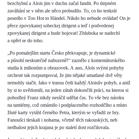
bezchybní a Alois jim v duchu začal fandit. Po útrpném
zaváhání se v něm ale něco probudilo. To, co ho tenkrát
posedlo v Too Hot to Händel. Nikdo ho nebude ovládat! On je
přece zpovykanej sobeckej dirigent a teď i podvedenej
zpovykanej dirigent a bude bojovat! Zhluboka se nadechl
a opřel se do toho.
„Po pomalejším startu Česko překvapuje, je dynamické
a působí neskutečně nabuzeně!“ zaznělo z komentátorského
studia k milionům u obrazovek. A ano, Alois svými pohyby
orchestr tak rozpumpoval, že jim nějaké umatlané dvě věty
nemohly stačit. Jako v transu četli každý Aloisův pohyb, a aniž
by si to uvědomili, na jeden zátah dokončili práci, na kterou si
pohodlný Franz nikdy neráčil udělat čas. To vše bez nároku
na tantiémy, což omámilo i podplaceného rozhodčího a místo
žluté karty vytáhl černého Petra, kterým se vyřadil ze hry.
Fanoušci tleskali i nohama, včetně těch rakouských, neb
nedbalost jejich krajana je po staletí dost rozčilovala.