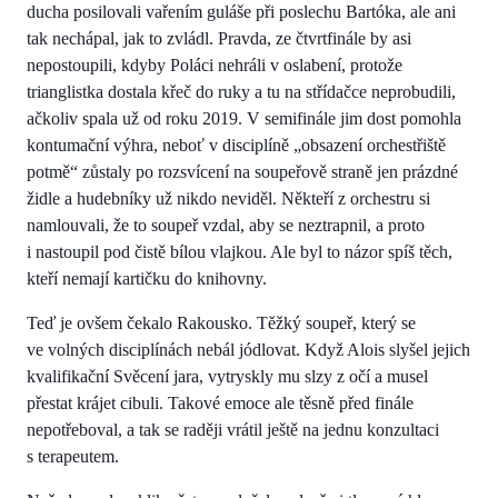
ducha posilovali vařením guláše při poslechu Bartóka, ale ani
tak nechápal, jak to zvládl. Pravda, ze čtvrtfinále by asi
nepostoupili, kdyby Poláci nehráli v oslabení, protože
trianglistka dostala křeč do ruky a tu na střídačce neprobudili,
ačkoliv spala už od roku 2019. V semifinále jim dost pomohla
kontumační výhra, neboť v disciplíně „obsazení orchestřiště
potmě“ zůstaly po rozsvícení na soupeřově straně jen prázdné
židle a hudebníky už nikdo neviděl. Někteří z orchestru si
namlouvali, že to soupeř vzdal, aby se neztrapnil, a proto
i nastoupil pod čistě bílou vlajkou. Ale byl to názor spíš těch,
kteří nemají kartičku do knihovny.
Teď je ovšem čekalo Rakousko. Těžký soupeř, který se
ve volných disciplínách nebál jódlovat. Když Alois slyšel jejich
kvalifikační Svěcení jara, vytryskly mu slzy z očí a musel
přestat krájet cibuli. Takové emoce ale těsně před finále
nepotřeboval, a tak se raději vrátil ještě na jednu konzultaci
s terapeutem.