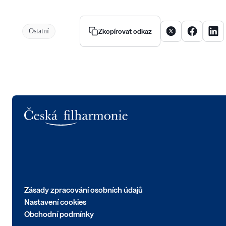
Sdílet článek na X
Sdílet člán
Sdíle
Ostatní
Zkopírovat odkaz
Logo
Zásady zpracování osobních údajů
Nastavení cookies
Obchodní podmínky