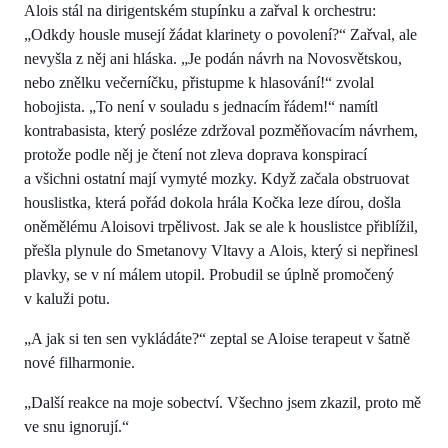
Alois stál na dirigentském stupínku a zařval k orchestru:
„Odkdy housle musejí žádat klarinety o povolení?“ Zařval, ale
nevyšla z něj ani hláska. „Je podán návrh na Novosvětskou,
nebo znělku večerníčku, přistupme k hlasování!“ zvolal
hobojista. „To není v souladu s jednacím řádem!“ namítl
kontrabasista, který posléze zdržoval pozměňovacím návrhem,
protože podle něj je čtení not zleva doprava konspirací
a všichni ostatní mají vymyté mozky. Když začala obstruovat
houslistka, která pořád dokola hrála Kočka leze dírou, došla
oněmělému Aloisovi trpělivost. Jak se ale k houslistce přiblížil,
přešla plynule do Smetanovy Vltavy a Alois, který si nepřinesl
plavky, se v ní málem utopil. Probudil se úplně promočený
v kaluži potu.
„A jak si ten sen vykládáte?“ zeptal se Aloise terapeut v šatně
nové filharmonie.
„Další reakce na moje sobectví. Všechno jsem zkazil, proto mě
ve snu ignorují.“