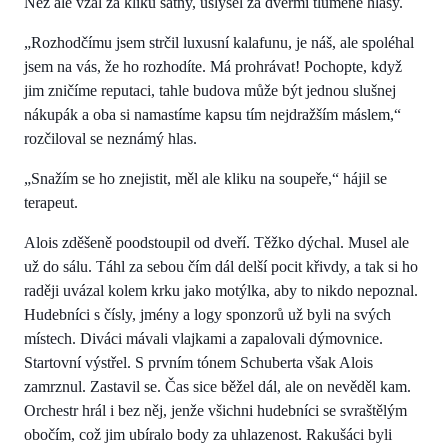
Než ale vzal za kliku šatny, uslyšel za dveřmi tlumené hlasy.
„Rozhodčímu jsem strčil luxusní kalafunu, je náš, ale spoléhal
jsem na vás, že ho rozhodíte. Má prohrávat! Pochopte, když
jim zničíme reputaci, tahle budova může být jednou slušnej
nákupák a oba si namastíme kapsu tím nejdražším máslem,“
rozčiloval se neznámý hlas.
„Snažím se ho znejistit, měl ale kliku na soupeře,“ hájil se
terapeut.
Alois zděšeně poodstoupil od dveří. Těžko dýchal. Musel ale
už do sálu. Táhl za sebou čím dál delší pocit křivdy, a tak si ho
raději uvázal kolem krku jako motýlka, aby to nikdo nepoznal.
Hudebníci s čísly, jmény a logy sponzorů už byli na svých
místech. Diváci mávali vlajkami a zapalovali dýmovnice.
Startovní výstřel. S prvním tónem Schuberta však Alois
zamrznul. Zastavil se. Čas sice běžel dál, ale on nevěděl kam.
Orchestr hrál i bez něj, jenže všichni hudebníci se svraštělým
obočím, což jim ubíralo body za uhlazenost. Rakušáci byli