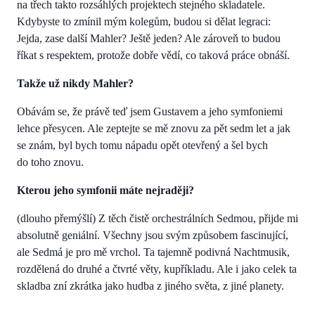
na třech takto rozsáhlých projektech stejného skladatele.
Kdybyste to zmínil mým kolegům, budou si dělat legraci:
Jejda, zase další Mahler? Ještě jeden? Ale zároveň to budou
říkat s respektem, protože dobře vědí, co taková práce obnáší.
Takže už nikdy Mahler?
Obávám se, že právě teď jsem Gustavem a jeho symfoniemi
lehce přesycen. Ale zeptejte se mě znovu za pět sedm let a jak
se znám, byl bych tomu nápadu opět otevřený a šel bych
do toho znovu.
Kterou jeho symfonii máte nejraději?
(dlouho přemýšlí) Z těch čistě orchestrálních Sedmou, přijde mi
absolutně geniální. Všechny jsou svým způsobem fascinující,
ale Sedmá je pro mě vrchol. Ta tajemně podivná Nachtmusik,
rozdělená do druhé a čtvrté věty, kupříkladu. Ale i jako celek ta
skladba zní zkrátka jako hudba z jiného světa, z jiné planety.