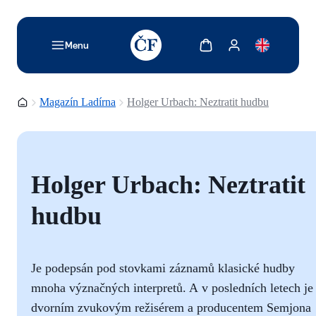
TODO: Add description for reader
Zobrazit košík
Zobrazit můj účet
Menu
Domovská stránka
Magazín Ladírna
Holger Urbach: Neztratit hudbu
Holger Urbach: Neztratit
hudbu
Je podepsán pod stovkami záznamů klasické hudby
mnoha význačných interpretů. A v posledních letech je
dvorním zvukovým režisérem a producentem Semjona