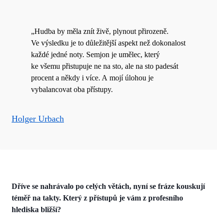
„Hudba by měla znít živě, plynout přirozeně.
Ve výsledku je to důležitější aspekt než dokonalost
každé jedné noty. Semjon je umělec, který
ke všemu přistupuje ne na sto, ale na sto padesát
procent a někdy i více. A mojí úlohou je
vybalancovat oba přístupy.
Holger Urbach
Dříve se nahrávalo po celých větách, nyní se fráze kouskují
téměř na takty. Který z přístupů je vám z profesního
hlediska bližší?