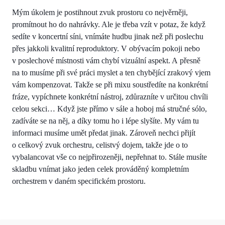
Mým úkolem je postihnout zvuk prostoru co nejvěrněji,
promítnout ho do nahrávky. Ale je třeba vzít v potaz, že když
sedíte v koncertní síni, vnímáte hudbu jinak než při poslechu
přes jakkoli kvalitní reproduktory. V obývacím pokoji nebo
v poslechové místnosti vám chybí vizuální aspekt. A přesně
na to musíme při své práci myslet a ten chybějící zrakový vjem
vám kompenzovat. Takže se při mixu soustředíte na konkrétní
fráze, vypíchnete konkrétní nástroj, zdůrazníte v určitou chvíli
celou sekci… Když jste přímo v sále a hoboj má stručné sólo,
zadíváte se na něj, a díky tomu ho i lépe slyšíte. My vám tu
informaci musíme umět předat jinak. Zároveň nechci přijít
o celkový zvuk orchestru, celistvý dojem, takže jde o to
vybalancovat vše co nejpřirozeněji, nepřehnat to. Stále musíte
skladbu vnímat jako jeden celek prováděný kompletním
orchestrem v daném specifickém prostoru.