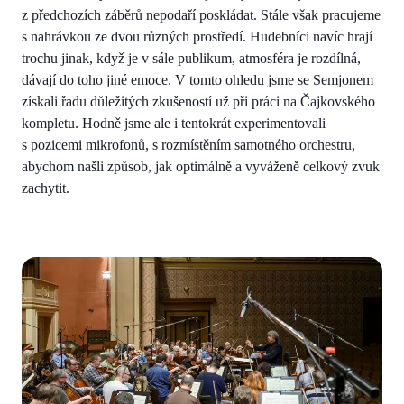
z předchozích záběrů nepodaří poskládat. Stále však pracujeme
s nahrávkou ze dvou různých prostředí. Hudebníci navíc hrají
trochu jinak, když je v sále publikum, atmosféra je rozdílná,
dávají do toho jiné emoce. V tomto ohledu jsme se Semjonem
získali řadu důležitých zkušeností už při práci na Čajkovského
kompletu. Hodně jsme ale i tentokrát experimentovali
s pozicemi mikrofonů, s rozmístěním samotného orchestru,
abychom našli způsob, jak optimálně a vyváženě celkový zvuk
zachytit.