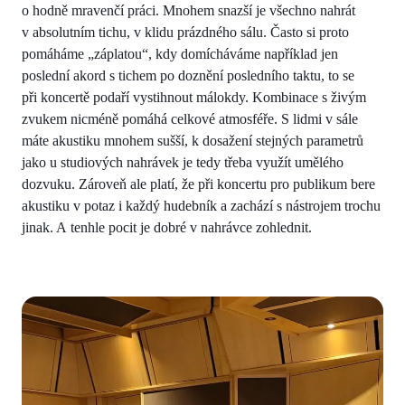
o hodně mravenčí práci. Mnohem snazší je všechno nahrát
v absolutním tichu, v klidu prázdného sálu. Často si proto
pomáháme „záplatou“, kdy domícháváme například jen
poslední akord s tichem po doznění posledního taktu, to se
při koncertě podaří vystihnout málokdy. Kombinace s živým
zvukem nicméně pomáhá celkové atmosféře. S lidmi v sále
máte akustiku mnohem sušší, k dosažení stejných parametrů
jako u studiových nahrávek je tedy třeba využít umělého
dozvuku. Zároveň ale platí, že při koncertu pro publikum bere
akustiku v potaz i každý hudebník a zachází s nástrojem trochu
jinak. A tenhle pocit je dobré v nahrávce zohlednit.