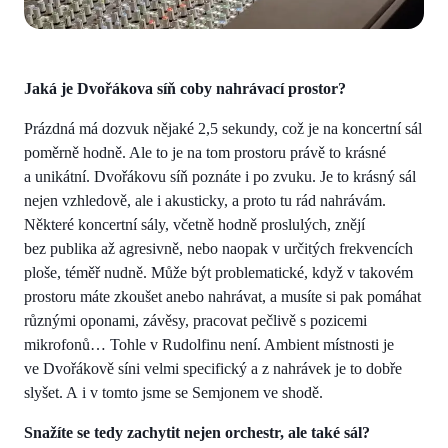
Jaká je Dvořákova síň coby nahrávací prostor?
Prázdná má dozvuk nějaké 2,5 sekundy, což je na koncertní sál
poměrně hodně. Ale to je na tom prostoru právě to krásné
a unikátní. Dvořákovu síň poznáte i po zvuku. Je to krásný sál
nejen vzhledově, ale i akusticky, a proto tu rád nahrávám.
Některé koncertní sály, včetně hodně proslulých, znějí
bez publika až agresivně, nebo naopak v určitých frekvencích
ploše, téměř nudně. Může být problematické, když v takovém
prostoru máte zkoušet anebo nahrávat, a musíte si pak pomáhat
různými oponami, závěsy, pracovat pečlivě s pozicemi
mikrofonů… Tohle v Rudolfinu není. Ambient místnosti je
ve Dvořákově síni velmi specifický a z nahrávek je to dobře
slyšet. A i v tomto jsme se Semjonem ve shodě.
Snažíte se tedy zachytit nejen orchestr, ale také sál?