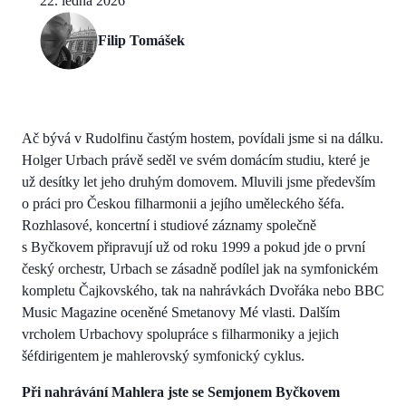
22. ledna 2026
Filip Tomášek
Ač bývá v Rudolfinu častým hostem, povídali jsme si na dálku.
Holger Urbach právě seděl ve svém domácím studiu, které je
už desítky let jeho druhým domovem. Mluvili jsme především
o práci pro Českou filharmonii a jejího uměleckého šéfa.
Rozhlasové, koncertní i studiové záznamy společně
s Byčkovem připravují už od roku 1999 a pokud jde o první
český orchestr, Urbach se zásadně podílel jak na symfonickém
kompletu Čajkovského, tak na nahrávkách Dvořáka nebo BBC
Music Magazine oceněné Smetanovy Mé vlasti. Dalším
vrcholem Urbachovy spolupráce s filharmoniky a jejich
šéfdirigentem je mahlerovský symfonický cyklus.
Při nahrávání Mahlera jste se Semjonem Byčkovem