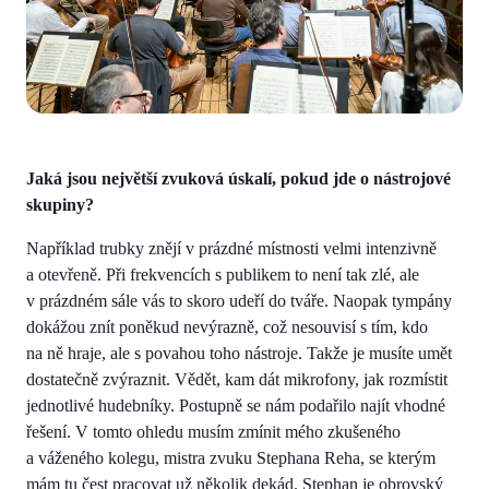
Jaká jsou největší zvuková úskalí, pokud jde o nástrojové
skupiny?
Například trubky znějí v prázdné místnosti velmi intenzivně
a otevřeně. Při frekvencích s publikem to není tak zlé, ale
v prázdném sále vás to skoro udeří do tváře. Naopak tympány
dokážou znít poněkud nevýrazně, což nesouvisí s tím, kdo
na ně hraje, ale s povahou toho nástroje. Takže je musíte umět
dostatečně zvýraznit. Vědět, kam dát mikrofony, jak rozmístit
jednotlivé hudebníky. Postupně se nám podařilo najít vhodné
řešení. V tomto ohledu musím zmínit mého zkušeného
a váženého kolegu, mistra zvuku Stephana Reha, se kterým
mám tu čest pracovat už několik dekád. Stephan je obrovský