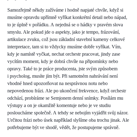
Samozřejmě někdy zažíváme i hodně napjaté chvíle, když si
musíme opravdu upřímně vyříkat konkrétní detail nebo nápad,
to je úplně v pořádku. A nejedná se o hádky v pravém slova
smyslu. Ale pokud jde o aspekty, jako je tempo, frázování,
artikulace zvuku, což jsou základní stavební kameny celkové
interpretace, tam si to vždycky musíme dobře vyříkat. Vím,
kdy je namístě vyčkat, nechat orchestr pracovat, jindy zase
vycítím moment, kdy je dobrá chvíle na připomínky nebo
opravy. Také to je práce producenta, jste svým způsobem
i psycholog, musíte jím být. Při samotném nahrávání není
vhodné hned upozorňovat na nesprávnou notu nebo
nepovedenou frázi. Ale po ukončení frekvence, když orchestr
odchází, probíráme se Semjonem denní snímky. Posílám mu
výstupy a on je okamžitě komentuje nebo je ve studiu
posloucháme společně. A tehdy se nebojím vyjádřit svůj názor.
Určitou frázi nebo úsek například slyšíme oba trochu jinak. Ale
potřebujeme být ve shodě, vědět, že postupujeme správně.