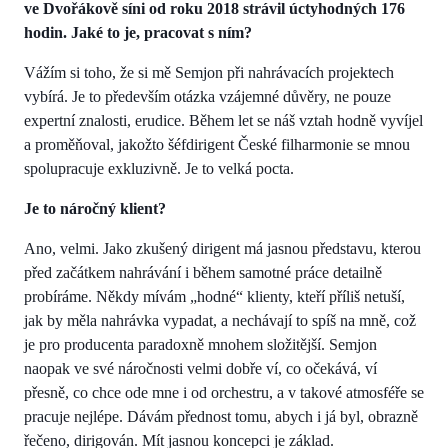
ve Dvořákově síni od roku 2018 strávil úctyhodných 176
hodin. Jaké to je, pracovat s ním?
Vážím si toho, že si mě Semjon při nahrávacích projektech
vybírá. Je to především otázka vzájemné důvěry, ne pouze
expertní znalosti, erudice. Během let se náš vztah hodně vyvíjel
a proměňoval, jakožto šéfdirigent České filharmonie se mnou
spolupracuje exkluzivně. Je to velká pocta.
Je to náročný klient?
Ano, velmi. Jako zkušený dirigent má jasnou představu, kterou
před začátkem nahrávání i během samotné práce detailně
probíráme. Někdy mívám „hodné“ klienty, kteří příliš netuší,
jak by měla nahrávka vypadat, a nechávají to spíš na mně, což
je pro producenta paradoxně mnohem složitější. Semjon
naopak ve své náročnosti velmi dobře ví, co očekává, ví
přesně, co chce ode mne i od orchestru, a v takové atmosféře se
pracuje nejlépe. Dávám přednost tomu, abych i já byl, obrazně
řečeno, dirigován. Mít jasnou koncepci je základ.