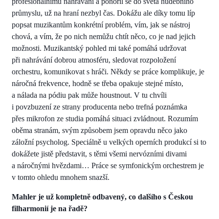
profesionálnímu nahrávání a ponořil se do světa hudebního
průmyslu, už na hraní nezbyl čas. Dokážu ale díky tomu líp
popsat muzikantům konkrétní problém, vím, jak se nástroj
chová, a vím, že po nich nemůžu chtít něco, co je nad jejich
možnosti. Muzikantský pohled mi také pomáhá udržovat
při nahrávání dobrou atmosféru, sledovat rozpoložení
orchestru, komunikovat s hráči. Někdy se práce komplikuje, je
náročná frekvence, hodně se třeba opakuje stejné místo,
a nálada na pódiu pak může houstnout. V tu chvíli
i povzbuzení ze strany producenta nebo trefná poznámka
přes mikrofon ze studia pomáhá situaci zvládnout. Rozumím
oběma stranám, svým způsobem jsem opravdu něco jako
záložní psycholog. Speciálně u velkých operních produkcí si to
dokážete jistě představit, s těmi všemi nervózními divami
a náročnými hvězdami… Práce se symfonickým orchestrem je
v tomto ohledu mnohem snazší.
Mahler je už kompletně odbavený, co dalšího s Českou
filharmonií je na řadě?