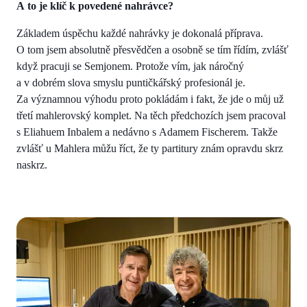
A to je klíč k povedené nahrávce?
Základem úspěchu každé nahrávky je dokonalá příprava.
O tom jsem absolutně přesvědčen a osobně se tím řídím, zvlášť
když pracuji se Semjonem. Protože vím, jak náročný
a v dobrém slova smyslu puntičkářský profesionál je.
Za významnou výhodu proto pokládám i fakt, že jde o můj už
třetí mahlerovský komplet. Na těch předchozích jsem pracoval
s Eliahuem Inbalem a nedávno s Adamem Fischerem. Takže
zvlášť u Mahlera můžu říct, že ty partitury znám opravdu skrz
naskrz.