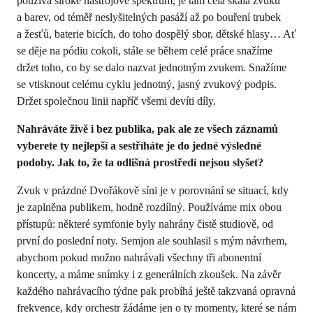
používá široké nástrojové spektrum, je tam celá škála zvuků
a barev, od téměř neslyšitelných pasáží až po bouření trubek
a žesťů, baterie bicích, do toho dospělý sbor, dětské hlasy… Ať
se děje na pódiu cokoli, stále se během celé práce snažíme
držet toho, co by se dalo nazvat jednotným zvukem. Snažíme
se vtisknout celému cyklu jednotný, jasný zvukový podpis.
Držet společnou linii napříč všemi devíti díly.
Nahráváte živě i bez publika, pak ale ze všech záznamů
vyberete ty nejlepší a sestříháte je do jedné výsledné
podoby. Jak to, že ta odlišná prostředí nejsou slyšet?
Zvuk v prázdné Dvořákově síni je v porovnání se situací, kdy
je zaplněna publikem, hodně rozdílný. Používáme mix obou
přístupů: některé symfonie byly nahrány čistě studiově, od
první do poslední noty. Semjon ale souhlasil s mým návrhem,
abychom pokud možno nahrávali všechny tři abonentní
koncerty, a máme snímky i z generálních zkoušek. Na závěr
každého nahrávacího týdne pak probíhá ještě takzvaná opravná
frekvence, kdy orchestr žádáme jen o ty momenty, které se nám