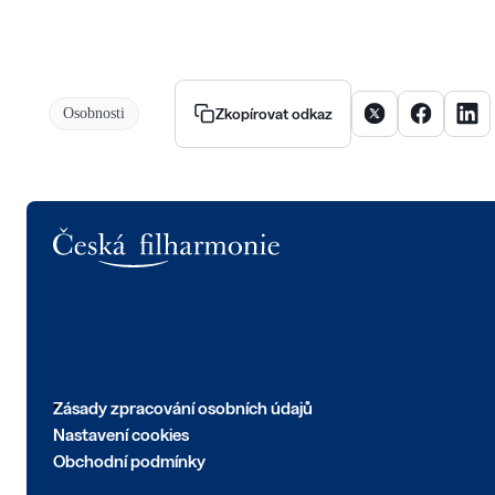
Sdílet článek na X
Sdílet člán
Sdíle
Osobnosti
Zkopírovat odkaz
Logo
Zásady zpracování osobních údajů
Nastavení cookies
Obchodní podmínky