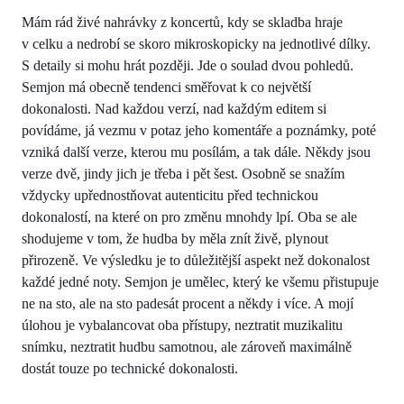
Mám rád živé nahrávky z koncertů, kdy se skladba hraje
v celku a nedrobí se skoro mikroskopicky na jednotlivé dílky.
S detaily si mohu hrát později. Jde o soulad dvou pohledů.
Semjon má obecně tendenci směřovat k co největší
dokonalosti. Nad každou verzí, nad každým editem si
povídáme, já vezmu v potaz jeho komentáře a poznámky, poté
vzniká další verze, kterou mu posílám, a tak dále. Někdy jsou
verze dvě, jindy jich je třeba i pět šest. Osobně se snažím
vždycky upřednostňovat autenticitu před technickou
dokonalostí, na které on pro změnu mnohdy lpí. Oba se ale
shodujeme v tom, že hudba by měla znít živě, plynout
přirozeně. Ve výsledku je to důležitější aspekt než dokonalost
každé jedné noty. Semjon je umělec, který ke všemu přistupuje
ne na sto, ale na sto padesát procent a někdy i více. A mojí
úlohou je vybalancovat oba přístupy, neztratit muzikalitu
snímku, neztratit hudbu samotnou, ale zároveň maximálně
dostát touze po technické dokonalosti.