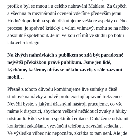
profík a byl se mnou i u celého nahrávání Mahlera. Za úspěch
a všechna ta mezinárodní ocenění vděčíme především jemu.
Hodně dopodrobna spolu diskutujeme veškeré aspekty celého
procesu, je správně kritický a velmi vnímavý, mohu se na něho
absolutně spolehnout. Je mi velkou ctí mít ve studiu po boku
takového kolegu.
Na živých nahrávkách s publikem se zdá být paradoxně
největší překážkou právě publikum. Jsme jen lidé,
kýcháme, kašleme, občas se někdo zavrtí, v sále zazvoní
mobil…
Přesně z tohoto důvodu kombinujeme live snímky a čistě
studiové nahrávky a právě proto existují opravné frekvence.
Nevěřil byste, s jakými úžasnými nástroji pracujeme, co vše
máme k dispozici, abychom veškeré nežádoucí zvuky a hluky
odstranili. Říká se tomu spektrální editace. Dokážeme odstranit
konkrétní zakašlání, vyzvánění telefonu, zavrzání sedadla…
Ve výsledku vůbec nic nepoznáte, zkrátka to tam není. Ale jde