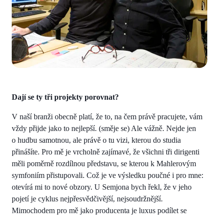
Dají se ty tři projekty porovnat?
V naší branži obecně platí, že to, na čem právě pracujete, vám
vždy přijde jako to nejlepší. (směje se) Ale vážně. Nejde jen
o hudbu samotnou, ale právě o tu vizi, kterou do studia
přinášíte. Pro mě je vrcholně zajímavé, že všichni tři dirigenti
měli poměrně rozdílnou představu, se kterou k Mahlerovým
symfoniím přistupovali. Což je ve výsledku poučné i pro mne:
otevírá mi to nové obzory. U Semjona bych řekl, že v jeho
pojetí je cyklus nejpřesvědčivější, nejsoudržnější.
Mimochodem pro mě jako producenta je luxus podílet se