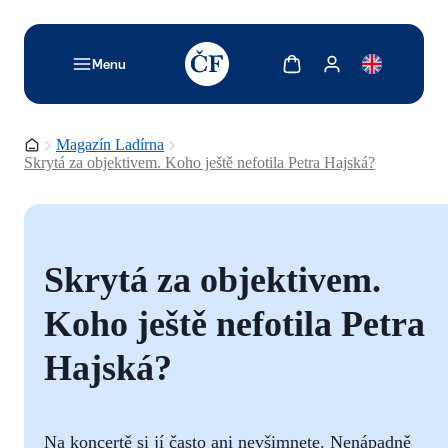
TODO: Add description for reader
Zobrazit košík
Zobrazit můj účet
Menu
Domovská stránka
Magazín Ladírna
Skrytá za objektivem. Koho ještě nefotila Petra Hajská?
Skrytá za objektivem.
Koho ještě nefotila Petra
Hajská?
Na koncertě si jí často ani nevšimnete. Nenápadně