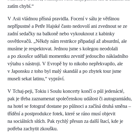
zatím chybí.“
V Asii vládnou přísná pravidla. Focení v sálu je většinou
nepřípustné a Petře Hajské často nedovolí ani zvednout se ze
zadní sedačky na balkoně nebo vykouknout z kabinky
osvětlovačů. „Někdy nám restrikce připadají až absurdní, ale
musíme je respektovat. Jednou jsme s kolegou neodolali
a po zkoušce udělali momentku zevnitř jedoucího nákladního
výtahu s nástroji. V Evropě by to nikoho nepřekvapilo, ale
v Japonsku z toho byl malý skandál a po zbytek tour jsme
museli sekat latinu,“ vypráví.
V Tchaj-peji, Tokiu i Soulu koncerty končí o půl jedenácté,
pak je třeba zaznamenat společenskou událost či autogramiádu,
na hotel se fotograf dostane po půlnoci a začíná druhá směna –
třídění a postprodukce fotek, které se ráno musí objevit
na sociálních sítích. Pak rychlý přesun za další štací, kde je
potřeba zachytit zkoušku.