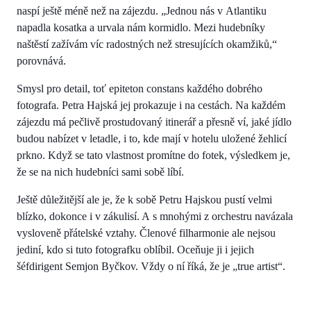
naspí ještě méně než na zájezdu. „Jednou nás v Atlantiku
napadla kosatka a urvala nám kormidlo. Mezi hudebníky
naštěstí zažívám víc radostných než stresujících okamžiků,“
porovnává.
Smysl pro detail, toť epiteton constans každého dobrého
fotografa. Petra Hajská jej prokazuje i na cestách. Na každém
zájezdu má pečlivě prostudovaný itinerář a přesně ví, jaké jídlo
budou nabízet v letadle, i to, kde mají v hotelu uložené žehlicí
prkno. Když se tato vlastnost promítne do fotek, výsledkem je,
že se na nich hudebníci sami sobě líbí.
Ještě důležitější ale je, že k sobě Petru Hajskou pustí velmi
blízko, dokonce i v zákulisí. A s mnohými z orchestru navázala
vysloveně přátelské vztahy. Členové filharmonie ale nejsou
jediní, kdo si tuto fotografku oblíbil. Oceňuje ji i jejich
šéfdirigent Semjon Byčkov. Vždy o ní říká, že je „true artist“.