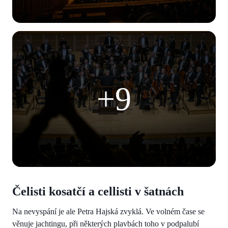
+9
Čelisti kosatčí a cellisti v šatnách
Na nevyspání je ale Petra Hajská zvyklá. Ve volném čase se
věnuje jachtingu, při některých plavbách toho v podpalubí