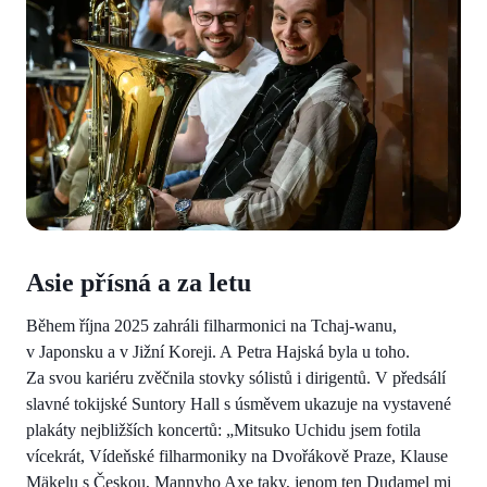
Asie přísná a za letu
Během října 2025 zahráli filharmonici na Tchaj-wanu,
v Japonsku a v Jižní Koreji. A Petra Hajská byla u toho.
Za svou kariéru zvěčnila stovky sólistů i dirigentů. V předsálí
slavné tokijské Suntory Hall s úsměvem ukazuje na vystavené
plakáty nejbližších koncertů: „Mitsuko Uchidu jsem fotila
vícekrát, Vídeňské filharmoniky na Dvořákově Praze, Klause
Mäkelu s Českou, Mannyho Axe taky, jenom ten Dudamel mi