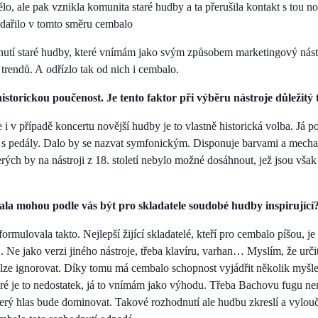
dělo, ale pak vznikla komunita staré hudby a ta přerušila kontakt s tou 
odařilo v tomto směru cembalo
nutí staré hudby, které vnímám jako svým způsobem marketingový nástro
trendů. A odřízlo tak od nich i cembalo.
storickou poučenost. Je tento faktor při výběru nástroje důležitý 
že i v případě koncertu novější hudby je to vlastně historická volba. Já
, s pedály. Dalo by se nazvat symfonickým. Disponuje barvami a mecha
terých by na nástroji z 18. století nebylo možné dosáhnout, jež jsou však
ala mohou podle vás být pro skladatele soudobé hudby inspirující
formulovala takto. Nejlepší žijící skladatelé, kteří pro cembalo píšou, je
j. Ne jako verzi jiného nástroje, třeba klavíru, varhan… Myslím, že urč
elze ignorovat. Díky tomu má cembalo schopnost vyjádřit několik myš
ré je to nedostatek, já to vnímám jako výhodu. Třeba Bachovu fugu nem
který hlas bude dominovat. Takové rozhodnutí ale hudbu zkreslí a vylou