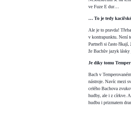
ve Fuze E dur…
… To je tedy kacířsk
Ale je to pravda! Třeb
v kontrapunktu. Není t
Partneři si často říkaj
že Bachův jazyk lásky 
Je díky tomu Temper
Bach v Temperovaném kl
nástroje. Navíc mezi sv
celého Bachova zvukové
hudby, ale i z církve. 
hudbu i prizmatem dra