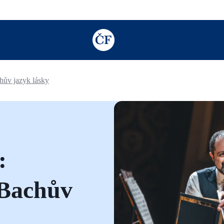
TODO: Add description for reader
hův jazyk lásky
:
 Bachův