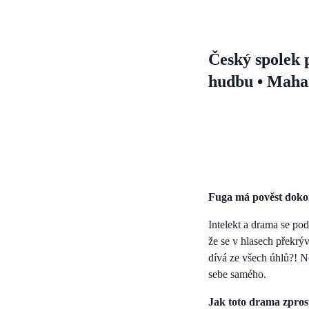
Český spolek 
hudbu • Maha
Fuga má pověst dokon
Intelekt a drama se po
že se v hlasech překrý
dívá ze všech úhlů?! Ne
sebe samého.
Jak toto drama zpros