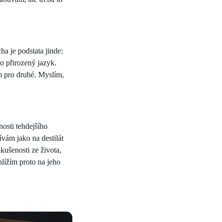
a je podstata jinde:
o přirozený jazyk.
ím pro druhé. Myslím,
osti tehdejšího
ívám jako na destilát
kušenosti ze života,
hlížím proto na jeho