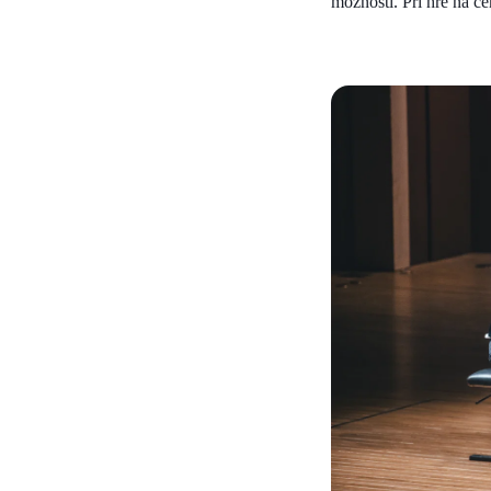
možnosti. Při hře na c