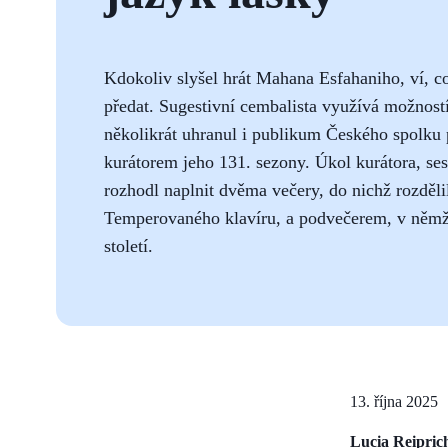
Kdokoliv slyšel hrát Mahana Esfahaniho, ví, 
předat. Sugestivní cembalista využívá možnos
několikrát uhranul i publikum Českého spolku 
kurátorem jeho 131. sezony. Úkol kurátora, sest
rozhodl naplnit dvěma večery, do nichž rozděl
Temperovaného klavíru, a podvečerem, v němž 
století.
13. října 2025
Lucia Reipric