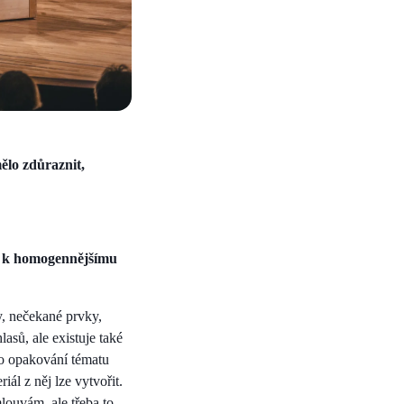
mělo zdůraznit,
e k homogennějšímu
y, nečekané prvky,
lasů, ale existuje také
lo opakování tématu
ál z něj lze vytvořit.
louvám, ale třeba to