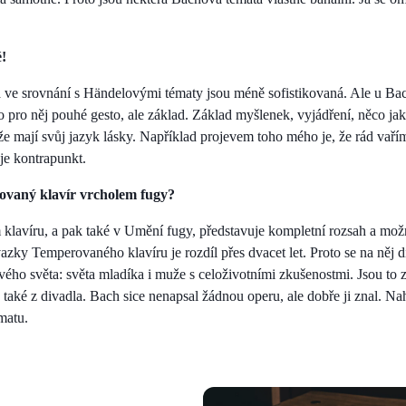
é!
a ve srovnání s Händelovými tématy jsou méně sofistikovaná. Ale u Bach
o pro něj pouhé gesto, ale základ. Základ myšlenek, vyjádření, něco jak
í, že mají svůj jazyk lásky. Například projevem toho mého je, že rád vař
je kontrapunkt.
ovaný klavír vrcholem fugy?
avíru, a pak také v Umění fugy, představuje kompletní rozsah a možn
azky Temperovaného klavíru je rozdíl přes dvacet let. Proto se na něj d
ho světa: světa mladíka i muže s celoživotními zkušenostmi. Jsou to z
A také z divadla. Bach sice nenapsal žádnou operu, ale dobře ji znal. Na
matu.