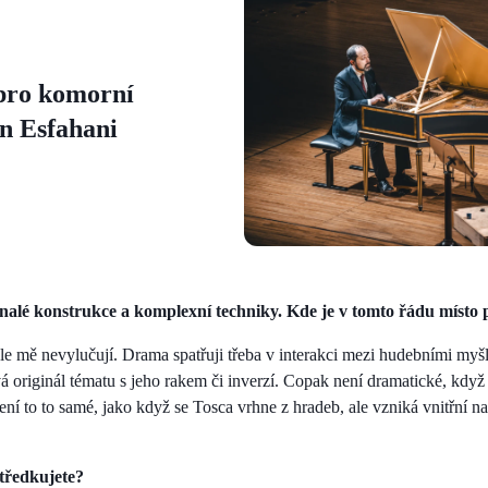
pro komorní
n Esfahani
alé konstrukce a komplexní techniky. Kde je v tomto řádu místo
dle mě nevylučují. Drama spatřuji třeba v interakci mezi hudebními myšl
vá originál tématu s jeho rakem či inverzí. Copak není dramatické, když
ní to to samé, jako když se Tosca vrhne z hradeb, ale vzniká vnitřní na
tředkujete?