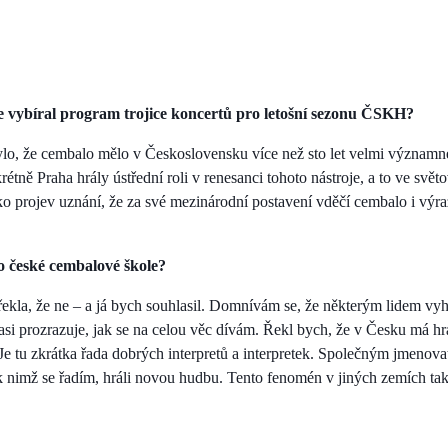
te vybíral program trojice koncertů pro letošní sezonu ČSKH?
o, že cembalo mělo v Československu více než sto let velmi významné 
rétně Praha hrály ústřední roli v renesanci tohoto nástroje, a to ve svě
ko projev uznání, že za své mezinárodní postavení vděčí cembalo i vý
o české cembalové škole?
kla, že ne – a já bych souhlasil. Domnívám se, že některým lidem vyho
asi prozrazuje, jak se na celou věc dívám. Řekl bych, že v Česku má h
 Je tu zkrátka řada dobrých interpretů a interpretek. Společným jmenova
, k nimž se řadím, hráli novou hudbu. Tento fenomén v jiných zemích ta