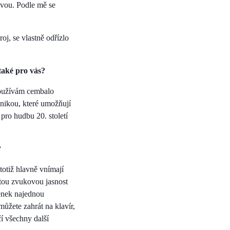
novou. Podle mě se
j, se vlastně odřízlo
také pro vás?
 používám cembalo
nikou, které umožňují
 pro hudbu 20. století
?
 totiž hlavně vnímají
itou zvukovou jasnost
lenek najednou
ůžete zahrát na klavír,
čí všechny další