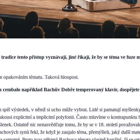
tradice tento přístup vyznávají, jiné říkají, že by se téma ve fuze 
en opakováním tématu. Taková hloupost.
na cembalo například Bachův Dobře temperovaný klavír, dospějet
 spíš výsledek, v němž si ucho může vybrat. Lidé si pamatují myšlenk
jakousi explicitní a implicitní polyfonii. Často mluvíme o kontrapunktu h
lenek. Ostatně nic nenasvědčuje tomu, že by se v 18. století považova
chových synů řekl, že když je zaujalo téma, přemýšleli, jaký další materi
ma samotné. Proto jsou některá Bachova témata vlastně banální. Já se om