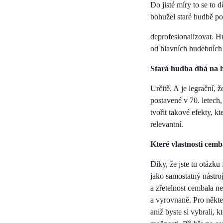
Do jisté míry to se to 
bohužel staré hudbě p
deprofesionalizovat. H
od hlavních hudebních 
Stará hudba dbá na hi
Určitě. A je legrační, 
postavené v 70. letech
tvořit takové efekty, k
relevantní.
Které vlastnosti cemb
Díky, že jste tu otázku 
jako samostatný nástro
a zřetelnost cembala n
a vyrovnaně. Pro někte
aniž byste si vybrali, 