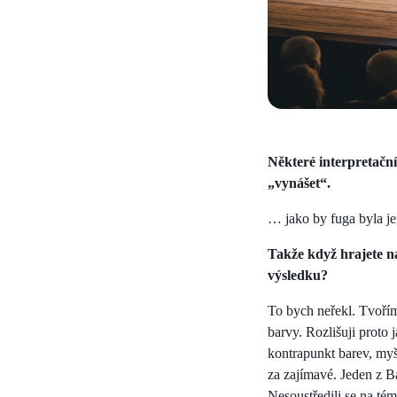
Některé interpretační 
„vynášet“.
… jako by fuga byla j
Takže když hrajete 
výsledku?
To bych neřekl. Tvořím
barvy. Rozlišuji proto 
kontrapunkt barev, myš
za zajímavé. Jeden z Ba
Nesoustředili se na té