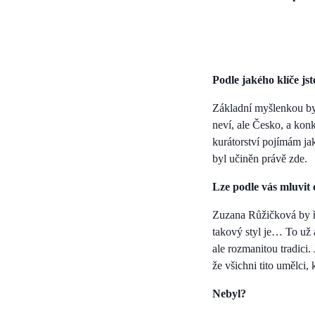
Podle jakého klíče js
Základní myšlenkou byl
neví, ale Česko, a konk
kurátorství pojímám ja
byl učiněn právě zde.
Lze podle vás mluvit 
Zuzana Růžičková by ře
takový styl je… To už 
ale rozmanitou tradici.
že všichni tito umělci
Nebyl?