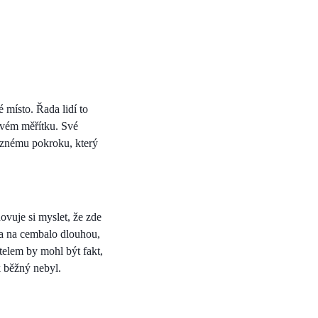
místo. Řada lidí to
tovém měřítku. Své
raznému pokroku, který
vuje si myslet, že zde
ra na cembalo dlouhou,
telem by mohl být fakt,
k běžný nebyl.