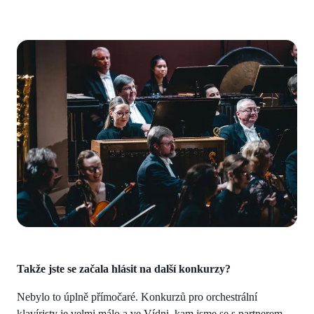
Takže jste se začala hlásit na další konkurzy?
Nebylo to úplně přímočaré. Konkurzů pro orchestrální
klavíristy je velmi málo a ve Vídni, kam jsme se s partnerem