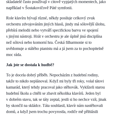
skladatelé často používají v citově vypjatých momentech, jako
například v Šostakovičově Páté symfonii.
Role klavíru bývají různé, někdy posiluje celkový zvuk
orchestru zdvojováním jiných hlasů, jindy má sólovější úlohu,
přebírá melodii nebo vytváří specifickou barvu ve spojení
s jinými nástroji. Hrát v orchestru je ale úplně jiná disciplína
než sólová nebo komorní hra. Česká filharmonie si to
uvědomuje a stálého pianistu má a já jsem za to pochopitelně
moc ráda.
Jak jste se dostala k hudbě?
To je docela dobrý příběh. Nepocházím z hudební rodiny,
takže to nikdo neplánoval. Když mi byly tři roky, volal tátovi
kamarád, který tehdy pracoval jako stěhovák. Vyklízeli starou
hudební školu a chtěli se zbavit několika klavírů. Jeden byl
v dobrém stavu, tak se táty zeptal, jestli si ho nechce vzít, jinak
by skončil na skládce. Táta souhlasil, klavír nám nastěhovali
domů, a když jsem trochu povyrostla, rodiče mě přihlásili