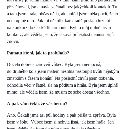
přestěhovali, jsme navíc začínali bez jakýchkoli kontaktů. Tu
a tam jsem hrála, občas učila, ale pořád jsem měla pocit, že to
není úplně ono. Pak mi několik kamarádů poslalo inzerát
na konkurz do České filharmonie. Byl to můj úplně první
konkurz, ale věděla jsem, že taková příležitost nemusí přijít
znovu.
Pamatujete si, jak to probíhalo?
Docela dobře a zároveň vůbec. Byla jsem nemocná,
do druhého kola jsem málem nestihla nastoupit kvůli nějakým
zmatkům s časem konání. Na poslední chvíli jsem doběhla,
odhodila věci v šatně, šla na pódium a hrála. Byla jsem úplně
mimo, ale věděla jsem, že musím ze sebe dostat všechno.
A pak vám řekli, že vás berou?
Ano. Čekali jsme asi půl hodiny a pak přišla ta zpráva. Byla
jsem v šoku. Vůbec jsem si nebyla jistá, jak jsem hrála. Jen
jsem věděla, že jsem do toho opravdu dala všechno.