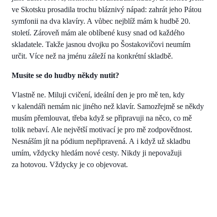
ve Skotsku prosadila trochu bláznivý nápad: zahrát jeho Pátou
symfonii na dva klavíry. A vůbec nejblíž mám k hudbě 20.
století. Zároveň mám ale oblíbené kusy snad od každého
skladatele. Takže jasnou dvojku po Šostakovičovi neumím
určit. Více než na jménu záleží na konkrétní skladbě.
Musíte se do hudby někdy nutit?
Vlastně ne. Miluji cvičení, ideální den je pro mě ten, kdy
v kalendáři nemám nic jiného než klavír. Samozřejmě se někdy
musím přemlouvat, třeba když se připravuji na něco, co mě
tolik nebaví. Ale největší motivací je pro mě zodpovědnost.
Nesnáším jít na pódium nepřipravená. A i když už skladbu
umím, vždycky hledám nové cesty. Nikdy ji nepovažuji
za hotovou. Vždycky je co objevovat.