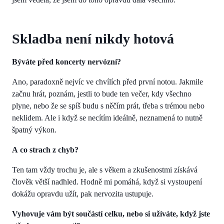
Skladba není nikdy hotová
Býváte před koncerty nervózní?
Ano, paradoxně nejvíc ve chvílích před první notou. Jakmile
začnu hrát, poznám, jestli to bude ten večer, kdy všechno
plyne, nebo že se spíš budu s něčím prát, třeba s trémou nebo
neklidem. Ale i když se necítím ideálně, neznamená to nutně
špatný výkon.
A co strach z chyb?
Ten tam vždy trochu je, ale s věkem a zkušenostmi získává
člověk větší nadhled. Hodně mi pomáhá, když si vystoupení
dokážu opravdu užít, pak nervozita ustupuje.
Vyhovuje vám být součástí celku, nebo si užíváte, když jste