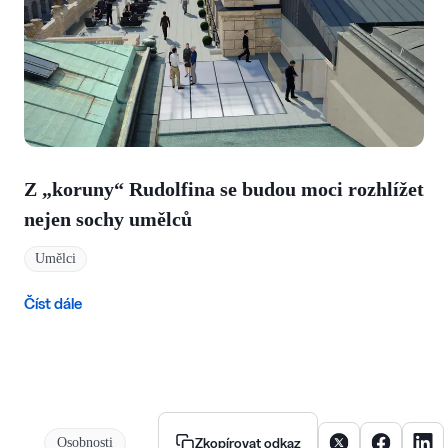
Z „koruny“ Rudolfina se budou moci rozhlížet
nejen sochy umělců
Umělci
Číst dále
Sdílet článek na X
Sdílet člán
Sdíle
Osobnosti
Zkopírovat odkaz