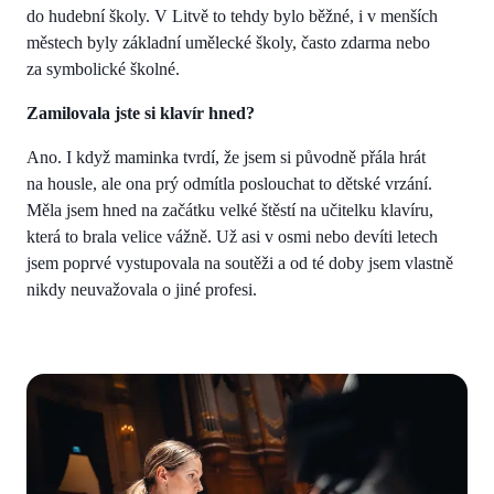
do hudební školy. V Litvě to tehdy bylo běžné, i v menších
městech byly základní umělecké školy, často zdarma nebo
za symbolické školné.
Zamilovala jste si klavír hned?
Ano. I když maminka tvrdí, že jsem si původně přála hrát
na housle, ale ona prý odmítla poslouchat to dětské vrzání.
Měla jsem hned na začátku velké štěstí na učitelku klavíru,
která to brala velice vážně. Už asi v osmi nebo devíti letech
jsem poprvé vystupovala na soutěži a od té doby jsem vlastně
nikdy neuvažovala o jiné profesi.