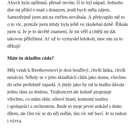
Abych byla upřímná, přesně nevím, čí to byl nápad. Jednoho
dne mi přišel e-mail s dotazem, jestli bych měla zájem.
Samozřejmě jsem ani na vteřinu neváhala. A překvapilo mě to
o to víc, protože jsem tehdy byla ještě ve zkušební době. Říkala
jsem si, že je to skvělé znamení, že mi věří a chtějí mi dát
takovou příležitost. Ať už to vymyslel kdokoli, moc mu za to
děkuji!
Máte tu skladbu ráda?
Můj vztah k Beethovenovi je dost bouřlivý, chvíli láska, chvíli
nenávist. Někdy se v jeho skladbách cítím jako doma, všechno
do sebe perfektně zapadá. A jindy jako by mi ta hudba dávala
jednu ránu za druhou. Trojkoncert ale krásně propojuje
všechno, co mám ráda: sólové hraní, komorní souhru
i spolupráci s orchestrem. Bude to moje první setkání s tímto
dílem, ale čím víc se do něj nořím, tím víc mě baví. Je to radost
i výzva.