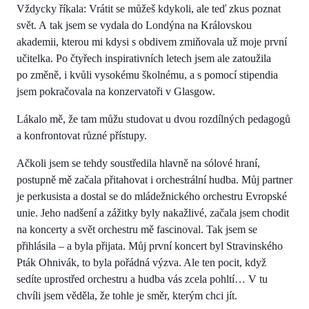
Vždycky říkala: Vrátit se můžeš kdykoli, ale teď zkus poznat
svět. A tak jsem se vydala do Londýna na Královskou
akademii, kterou mi kdysi s obdivem zmiňovala už moje první
učitelka. Po čtyřech inspirativních letech jsem ale zatoužila
po změně, i kvůli vysokému školnému, a s pomocí stipendia
jsem pokračovala na konzervatoři v Glasgow.
Lákalo mě, že tam můžu studovat u dvou rozdílných pedagogů
a konfrontovat různé přístupy.
Ačkoli jsem se tehdy soustředila hlavně na sólové hraní,
postupně mě začala přitahovat i orchestrální hudba. Můj partner
je perkusista a dostal se do mládežnického orchestru Evropské
unie. Jeho nadšení a zážitky byly nakažlivé, začala jsem chodit
na koncerty a svět orchestru mě fascinoval. Tak jsem se
přihlásila – a byla přijata. Můj první koncert byl Stravinského
Pták Ohnivák, to byla pořádná výzva. Ale ten pocit, když
sedíte uprostřed orchestru a hudba vás zcela pohltí… V tu
chvíli jsem věděla, že tohle je směr, kterým chci jít.