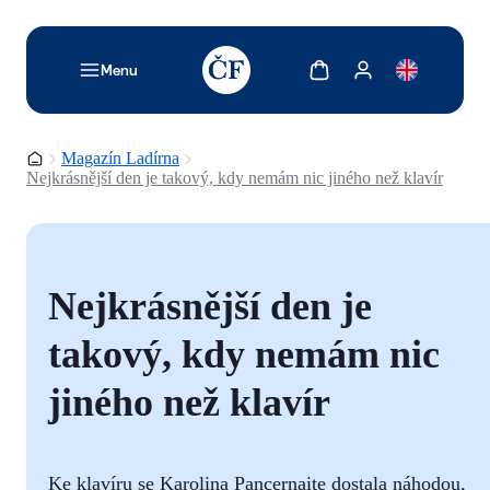
TODO: Add description for reader
Zobrazit košík
Zobrazit můj účet
Menu
Domovská stránka
Magazín Ladírna
Nejkrásnější den je takový, kdy nemám nic jiného než klavír
Nejkrásnější den je
takový, kdy nemám nic
jiného než klavír
Ke klavíru se Karolina Pancernaite dostala náhodou,