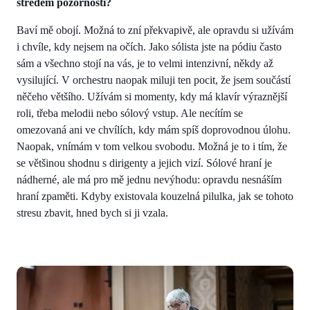
středem pozornosti?
Baví mě obojí. Možná to zní překvapivě, ale opravdu si užívám
i chvíle, kdy nejsem na očích. Jako sólista jste na pódiu často
sám a všechno stojí na vás, je to velmi intenzivní, někdy až
vysilující. V orchestru naopak miluji ten pocit, že jsem součástí
něčeho většího. Užívám si momenty, kdy má klavír výraznější
roli, třeba melodii nebo sólový vstup. Ale necítím se
omezovaná ani ve chvílích, kdy mám spíš doprovodnou úlohu.
Naopak, vnímám v tom velkou svobodu. Možná je to i tím, že
se většinou shodnu s dirigenty a jejich vizí. Sólové hraní je
nádherné, ale má pro mě jednu nevýhodu: opravdu nesnáším
hraní zpaměti. Kdyby existovala kouzelná pilulka, jak se tohoto
stresu zbavit, hned bych si ji vzala.