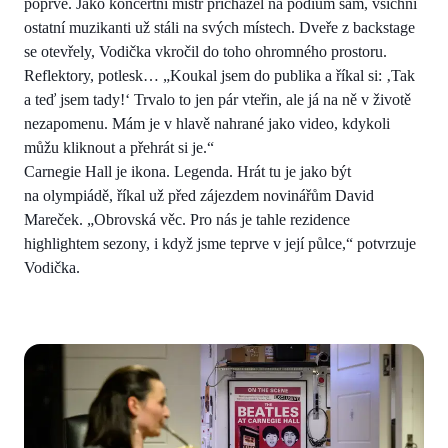
poprvé. Jako koncertní mistr přicházel na pódium sám, všichni
ostatní muzikanti už stáli na svých místech. Dveře z backstage
se otevřely, Vodička vkročil do toho ohromného prostoru.
Reflektory, potlesk… „Koukal jsem do publika a říkal si: ‚Tak
a teď jsem tady!‘ Trvalo to jen pár vteřin, ale já na ně v životě
nezapomenu. Mám je v hlavě nahrané jako video, kdykoli
můžu kliknout a přehrát si je.“
Carnegie Hall je ikona. Legenda. Hrát tu je jako být
na olympiádě, říkal už před zájezdem novinářům David
Mareček. „Obrovská věc. Pro nás je tahle rezidence
highlightem sezony, i když jsme teprve v její půlce,“ potvrzuje
Vodička.