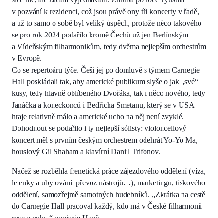
v pozvání k rezidenci, což jsou právě ony tři koncerty v řadě,
a už to samo o sobě byl veliký úspěch, protože něco takového
se pro rok 2024 podařilo kromě Čechů už jen Berlínským
a Vídeňským filharmonikům, tedy dvěma nejlepším orchestrům
v Evropě.
Co se repertoáru týče, Češi jej po domluvě s týmem Carnegie
Hall poskládali tak, aby americké publikum slyšelo jak „své“
kusy, tedy hlavně oblíbeného Dvořáka, tak i něco nového, tedy
Janáčka a koneckonců i Bedřicha Smetanu, který se v USA
hraje relativně málo a americké ucho na něj není zvyklé.
Dohodnout se podařilo i ty nejlepší sólisty: violoncellový
koncert měl s prvním českým orchestrem odehrát Yo-Yo Ma,
houslový Gil Shaham a klavírní Daniil Trifonov.
Načež se rozběhla frenetická práce zájezdového oddělení (víza,
letenky a ubytování, převoz nástrojů…), marketingu, tiskového
oddělení, samozřejmě samotných hudebníků. „Zkrátka na cestě
do Carnegie Hall pracoval každý, kdo má v České filharmonii
ruce a nohy,“ popisuje Hanč.