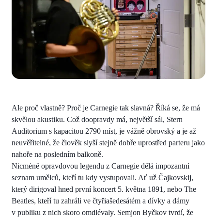
Ale proč vlastně? Proč je Carnegie tak slavná? Říká se, že má
skvělou akustiku. Což doopravdy má, největší sál, Stern
Auditorium s kapacitou 2790 míst, je vážně obrovský a je až
neuvěřitelné, že člověk slyší stejně dobře uprostřed parteru jako
nahoře na posledním balkoně.
Nicméně opravdovou legendu z Carnegie dělá impozantní
seznam umělců, kteří tu kdy vystupovali. Ať už Čajkovskij,
který dirigoval hned první koncert 5. května 1891, nebo The
Beatles, kteří tu zahráli ve čtyřiašedesátém a dívky a dámy
v publiku z nich skoro omdlévaly. Semjon Byčkov tvrdí, že