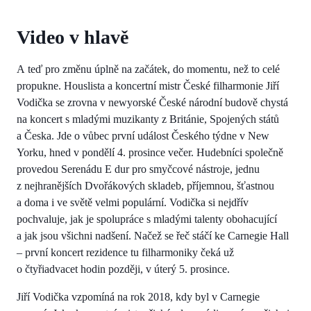
Video v hlavě
A teď pro změnu úplně na začátek, do momentu, než to celé
propukne. Houslista a koncertní mistr České filharmonie Jiří
Vodička se zrovna v newyorské České národní budově chystá
na koncert s mladými muzikanty z Británie, Spojených států
a Česka. Jde o vůbec první událost Českého týdne v New
Yorku, hned v pondělí 4. prosince večer. Hudebníci společně
provedou Serenádu E dur pro smyčcové nástroje, jednu
z nejhranějších Dvořákových skladeb, příjemnou, šťastnou
a doma i ve světě velmi populární. Vodička si nejdřív
pochvaluje, jak je spolupráce s mladými talenty obohacující
a jak jsou všichni nadšení. Načež se řeč stáčí ke Carnegie Hall
– první koncert rezidence tu filharmoniky čeká už
o čtyřiadvacet hodin později, v úterý 5. prosince.
Jiří Vodička vzpomíná na rok 2018, kdy byl v Carnegie