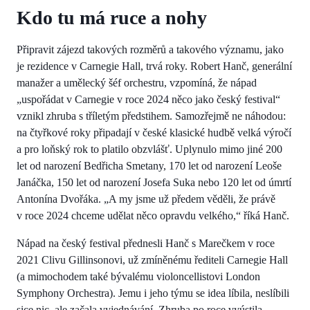
Kdo tu má ruce a nohy
Připravit zájezd takových rozměrů a takového významu, jako
je rezidence v Carnegie Hall, trvá roky. Robert Hanč, generální
manažer a umělecký šéf orchestru, vzpomíná, že nápad
„uspořádat v Carnegie v roce 2024 něco jako český festival“
vznikl zhruba s tříletým předstihem. Samozřejmě ne náhodou:
na čtyřkové roky připadají v české klasické hudbě velká výročí
a pro loňský rok to platilo obzvlášť. Uplynulo mimo jiné 200
let od narození Bedřicha Smetany, 170 let od narození Leoše
Janáčka, 150 let od narození Josefa Suka nebo 120 let od úmrtí
Antonína Dvořáka. „A my jsme už předem věděli, že právě
v roce 2024 chceme udělat něco opravdu velkého,“ říká Hanč.
Nápad na český festival přednesli Hanč s Marečkem v roce
2021 Clivu Gillinsonovi, už zmíněnému řediteli Carnegie Hall
(a mimochodem také bývalému violoncellistovi London
Symphony Orchestra). Jemu i jeho týmu se idea líbila, neslíbili
sice nic, ale začala vyjednávání. Zhruba po roce vyústila