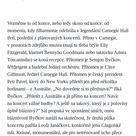
Vezměme to od konce, nebo tedy skoro od konce: od
momentu, kdy filharmonie odehrála v legendární Carnegie Hall
třetí, poslední z plánovaných koncertů. Přímo v Carnegie,
v prostorách zdejšího muzea (mají tu třeba brýle Elly
Fitzgerald, klarinet Bennyho Goodmana nebo taktovku Artura
Toscaniniho) se koná recepce. Přítomen je Semjon Byčkov,
šéfdirigent a hudební ředitel orchestru. Přítomen je Clive
Gillinson, ředitel Carnegie Hall. Přítomen je český prezident
Petr Pavel, který do New Yorku přiletěl jen před několika
hodinami – z Austrálie. „No dovedete si to představit?“ říká
Byčkov. „Přiletět z Austrálie a jít přímo na koncert? Navíc
na koncert vážné hudby? A ještě na takový, který je z poloviny
úplně bláznivý?“ Sál propuká ve spontánní smích, onou
bláznivostí Byčkov naráží na skutečnost, že druhá půlka
koncertu patřila Leoši Janáčkovi, konkrétně jeho Glagolské
mši. Krásné, monumentální, ale pro netrénované ucho přece