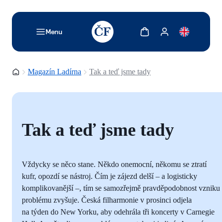
TODO: Add description for reader
Zobrazit košík
Zobrazit můj účet
Menu
Domovská stránka
Magazín Ladírna
Tak a teď jsme tady
Tak a teď jsme tady
Vždycky se něco stane. Někdo onemocní, někomu se ztratí
kufr, opozdí se nástroj. Čím je zájezd delší – a logisticky
komplikovanější –, tím se samozřejmě pravděpodobnost vzniku
problému zvyšuje. Česká filharmonie v prosinci odjela
na týden do New Yorku, aby odehrála tři koncerty v Carnegie