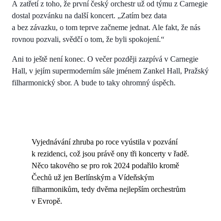
A zatřetí z toho, že první český orchestr už od týmu z Carnegie
dostal pozvánku na další koncert. „Zatím bez data
a bez závazku, o tom teprve začneme jednat. Ale fakt, že nás
rovnou pozvali, svědčí o tom, že byli spokojení.“
Ani to ještě není konec. O večer později zazpívá v Carnegie
Hall, v jejím supermoderním sále jménem Zankel Hall, Pražský
filharmonický sbor. A bude to taky ohromný úspěch.
Vyjednávání zhruba po roce vyústila v pozvání
k rezidenci, což jsou právě ony tři koncerty v řadě.
Něco takového se pro rok 2024 podařilo kromě
Čechů už jen Berlínským a Vídeňským
filharmonikům, tedy dvěma nejlepším orchestrům
v Evropě.