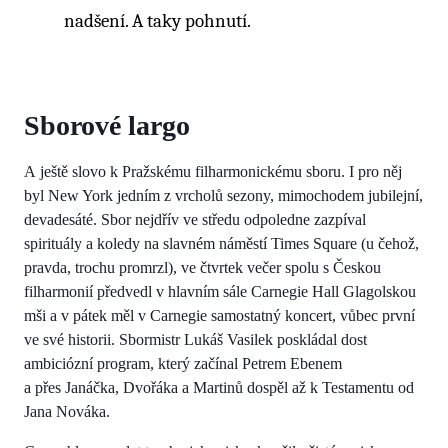
nadšení. A taky pohnutí.
Sborové largo
A ještě slovo k Pražskému filharmonickému sboru. I pro něj
byl New York jedním z vrcholů sezony, mimochodem jubilejní,
devadesáté. Sbor nejdřív ve středu odpoledne zazpíval
spirituály a koledy na slavném náměstí Times Square (u čehož,
pravda, trochu promrzl), ve čtvrtek večer spolu s Českou
filharmonií předvedl v hlavním sále Carnegie Hall Glagolskou
mši a v pátek měl v Carnegie samostatný koncert, vůbec první
ve své historii. Sbormistr Lukáš Vasilek poskládal dost
ambiciózní program, který začínal Petrem Ebenem
a přes Janáčka, Dvořáka a Martinů dospěl až k Testamentu od
Jana Nováka.