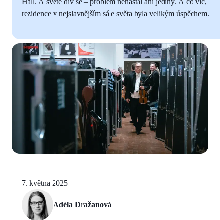
Hall. A světe div se – problém nenastal ani jediný. A co víc,
rezidence v nejslavnějším sále světa byla velikým úspěchem.
7. května 2025
Adéla Dražanová