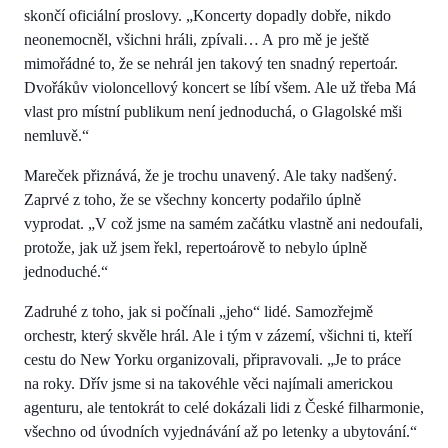
skončí oficiální proslovy. „Koncerty dopadly dobře, nikdo
neonemocněl, všichni hráli, zpívali… A pro mě je ještě
mimořádné to, že se nehrál jen takový ten snadný repertoár.
Dvořákův violoncellový koncert se líbí všem. Ale už třeba Má
vlast pro místní publikum není jednoduchá, o Glagolské mši
nemluvě.“
Mareček přiznává, že je trochu unavený. Ale taky nadšený.
Zaprvé z toho, že se všechny koncerty podařilo úplně
vyprodat. „V což jsme na samém začátku vlastně ani nedoufali,
protože, jak už jsem řekl, repertoárově to nebylo úplně
jednoduché.“
Zadruhé z toho, jak si počínali „jeho“ lidé. Samozřejmě
orchestr, který skvěle hrál. Ale i tým v zázemí, všichni ti, kteří
cestu do New Yorku organizovali, připravovali. „Je to práce
na roky. Dřív jsme si na takovéhle věci najímali americkou
agenturu, ale tentokrát to celé dokázali lidi z České filharmonie,
všechno od úvodních vyjednávání až po letenky a ubytování.“