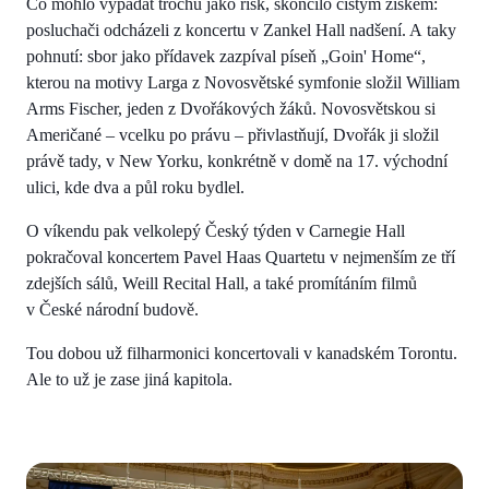
Co mohlo vypadat trochu jako risk, skončilo čistým ziskem:
posluchači odcházeli z koncertu v Zankel Hall nadšení. A taky
pohnutí: sbor jako přídavek zazpíval píseň „Goin' Home“,
kterou na motivy Larga z Novosvětské symfonie složil William
Arms Fischer, jeden z Dvořákových žáků. Novosvětskou si
Američané – vcelku po právu – přivlastňují, Dvořák ji složil
právě tady, v New Yorku, konkrétně v domě na 17. východní
ulici, kde dva a půl roku bydlel.
O víkendu pak velkolepý Český týden v Carnegie Hall
pokračoval koncertem Pavel Haas Quartetu v nejmenším ze tří
zdejších sálů, Weill Recital Hall, a také promítáním filmů
v České národní budově.
Tou dobou už filharmonici koncertovali v kanadském Torontu.
Ale to už je zase jiná kapitola.