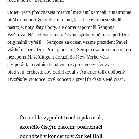
Odletu ještě předcházela masivní mediální kampaň, filharmonie
přišla s humorným videem o tom, jak si sice orchestr sbalil
nástroje, noty, šaty i boty, ale doma zapomněl Semjona
Byčkova. Následovalo pokračování spotu, v němž se problém
originálně vyřešil – Semjona za oceán vezme prezident Pavel
vládním speciálem. Pro úplnost: na Semjona samozřejmě nikdo
nezapomněl, šéfdirigent dorazil do New Yorku včas
a v pořádku civilním letadlem a 3. prosince večer vyšel
před svůj orchestr, aby oddirigoval v Americe tolik oblíbený
Dvořákův violoncellový koncert a první tři části z Mé vlasti.
Co mohlo vypadat trochu jako risk,
skončilo čistým ziskem: posluchači
odcházeli v koncertu v Zankel Hall