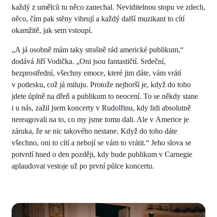
každý z umělců tu něco zanechal. Neviditelnou stopu ve zdech,
něco, čím pak stěny vibrují a každý další muzikant to cítí
okamžitě, jak sem vstoupí.
„A já osobně mám taky strašně rád americké publikum,“
dodává Jiří Vodička. „Oni jsou fantastičtí. Srdeční,
bezprostřední, všechny emoce, které jim dáte, vám vrátí
v potlesku, což já miluju. Protože nejhorší je, když do toho
jdete úplně na dřeň a publikum to neocení. To se někdy stane
i u nás, zažil jsem koncerty v Rudolfinu, kdy lidi absolutně
nereagovali na to, co my jsme tomu dali. Ale v Americe je
záruka, že se nic takového nestane. Když do toho dáte
všechno, oni to cítí a nebojí se vám to vrátit.“ Jeho slova se
potvrdí hned o den později, kdy bude publikum v Carnegie
aplaudovat vestoje už po první půlce koncertu.