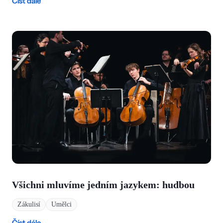
Číst dále
Všichni mluvíme jedním jazykem: hudbou
Zákulisí
Umělci
Číst dále