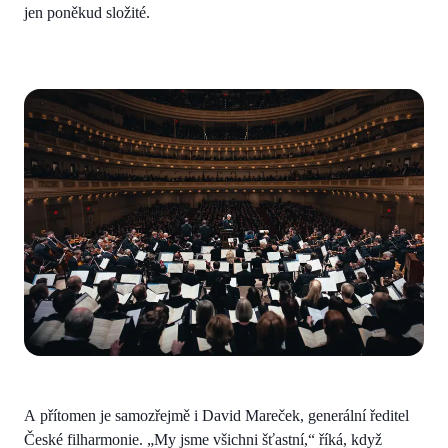
jen poněkud složité.
A přítomen je samozřejmě i David Mareček, generální ředitel
České filharmonie. „My jsme všichni šťastní,“ říká, když