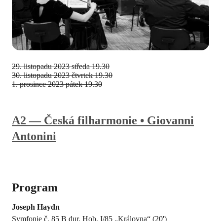
29. listopadu 2023
středa 19.30
30. listopadu 2023
čtvrtek 19.30
1. prosince 2023
pátek 19.30
A2 — Česká filharmonie • Giovanni
Antonini
Program
Joseph Haydn
Symfonie č. 85 B dur, Hob. I/85 „Královna“ (20')