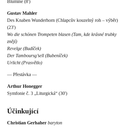
Blumine (8')
Gustav Mahler
Des Knaben Wunderhorn (Chlapcův kouzelný roh ‒ výběr)
(23')
Wo die schönen Trompeten blasen (Tam, kde krásné trubky
znějí)
Revelge (Budíček)
Der Tamboursg’sell (Bubeníček)
Urlicht (Prasvětlo)
— Přestávka —
Arthur Honegger
Symfonie č. 3 „Liturgická“ (30')
Účinkující
Christian Gerhaher
baryton