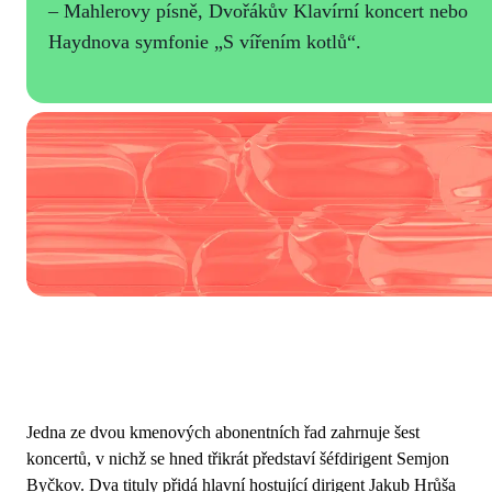
– Mahlerovy písně, Dvořákův Klavírní koncert nebo
Haydnova symfonie „S vířením kotlů“.
Jedna ze dvou kmenových abonentních řad zahrnuje šest
koncertů, v nichž se hned třikrát představí šéfdirigent Semjon
Byčkov. Dva tituly přidá hlavní hostující dirigent Jakub Hrůša