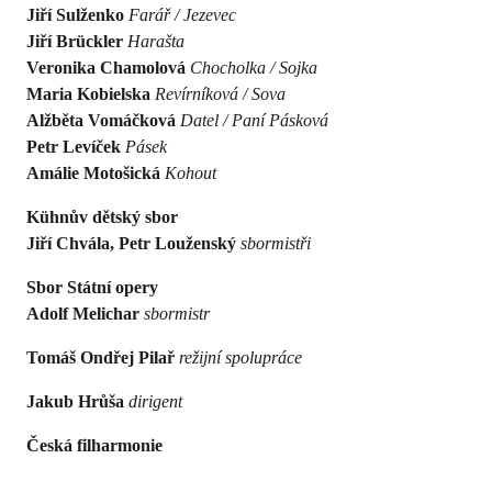
Jiří Sulženko
Farář / Jezevec
Jiří Brückler
Harašta
Veronika Chamolová
Chocholka / Sojka
Maria Kobielska
Revírníková / Sova
Alžběta Vomáčková
Datel / Paní Pásková
Petr Levíček
Pásek
Amálie Motošická
Kohout
Kühnův dětský sbor
Jiří Chvála, Petr Louženský
sbormistři
Sbor Státní opery
Adolf Melichar
sbormistr
Tomáš Ondřej Pilař
režijní spolupráce
Jakub Hrůša
dirigent
Česká filharmonie