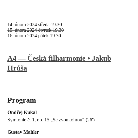
14. února 2024
středa 19.30
15. února 2024
čtvrtek 19.30
16. února 2024
pátek 19.30
A4 — Česká filharmonie • Jakub
Hrůša
Program
Ondřej Kukal
Symfonie č. 1, op. 15 „Se zvonkohrou“ (26')
Gustav Mahler