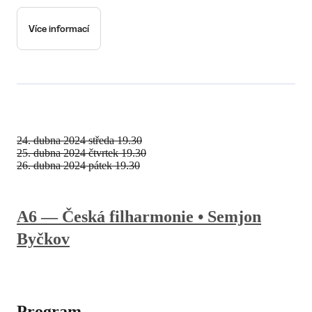
Více informací
24. dubna 2024
středa 19.30
25. dubna 2024
čtvrtek 19.30
26. dubna 2024
pátek 19.30
A6 — Česká filharmonie • Semjon
Byčkov
Program