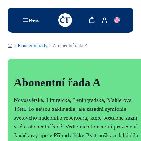
TODO: Add description for reader
Zobrazit košík
Zobrazit můj účet
Menu
Domovská stránka
Koncertní řady
Abonentní řada A
Abonentní řada A
Novosvětská, Liturgická, Leningradská, Mahlerova
Třetí. To nejsou zaklínadla, ale zásadní symfonie
světového hudebního repertoáru, které postupně zazní
v této abonentní řadě. Vedle nich koncertní provedení
Janáčkovy opery Příhody lišky Bystroušky a další díla