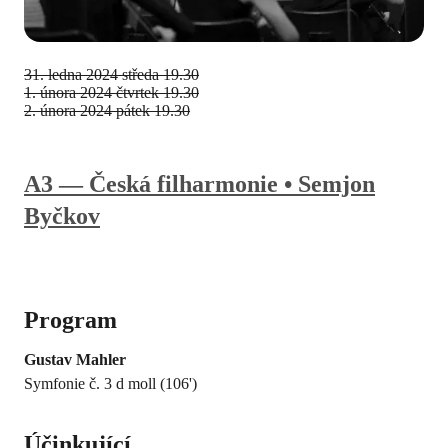
31. ledna 2024
středa 19.30
1. února 2024
čtvrtek 19.30
2. února 2024
pátek 19.30
A3 — Česká filharmonie • Semjon
Byčkov
Program
Gustav Mahler
Symfonie č. 3 d moll (106')
Účinkující