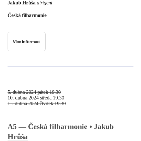
Jakub Hrůša
dirigent
Česká filharmonie
Více informací
5. dubna 2024
pátek 19.30
10. dubna 2024
středa 19.30
11. dubna 2024
čtvrtek 19.30
A5 — Česká filharmonie • Jakub
Hrůša