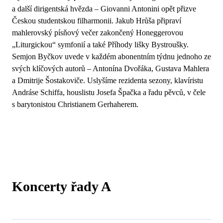
a další dirigentská hvězda – Giovanni Antonini opět přizve
Českou studentskou filharmonii. Jakub Hrůša připraví
mahlerovský písňový večer zakončený Honeggerovou
„Liturgickou“ symfonií a také Příhody lišky Bystroušky.
Semjon Byčkov uvede v každém abonentním týdnu jednoho ze
svých klíčových autorů – Antonína Dvořáka, Gustava Mahlera
a Dmitrije Šostakoviče. Uslyšíme rezidenta sezony, klavíristu
Andráse Schiffa, houslistu Josefa Špačka a řadu pěvců, v čele
s barytonistou Christianem Gerhaherem.
Koncerty řady A