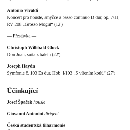
Antonio Vivaldi
Koncert pro housle, smyčce a basso continuo D dur, op. 7/11,
RV 208 „Grosso Mogul“ (12')
— Přestávka —
Christoph Willibald Gluck
Don Juan, suita z baletu (22')
Joseph Haydn
Symfonie č. 103 Es dur, Hob. I/103 „S vířením kotlů“ (27')
Účinkující
Josef Špaček
housle
Giovanni Antonini
dirigent
Česká studentská filharmonie