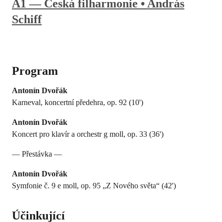
A1 — Česká filharmonie • András
Schiff
Program
Antonín Dvořák
Karneval, koncertní předehra, op. 92 (10')
Antonín Dvořák
Koncert pro klavír a orchestr g moll, op. 33 (36')
— Přestávka —
Antonín Dvořák
Symfonie č. 9 e moll, op. 95 „Z Nového světa“ (42')
Účinkující