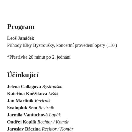
Program
Leoš Janáček
Příhody lišky Bystroušky, koncertní provedení opery (110')
*Přestávka 20 minut po 2. jednání
Účinkující
Jelena Callagova
Bystrouška
Kateřina Kněžíková
Lišák
Jan Martiník
Revírník
Svatopluk Sem
Revírník
Jarmila Vantuchová
Lapák
Ondřej Koplík
Rechtor / Komár
Jaroslav Březina
Rechtor / Komár