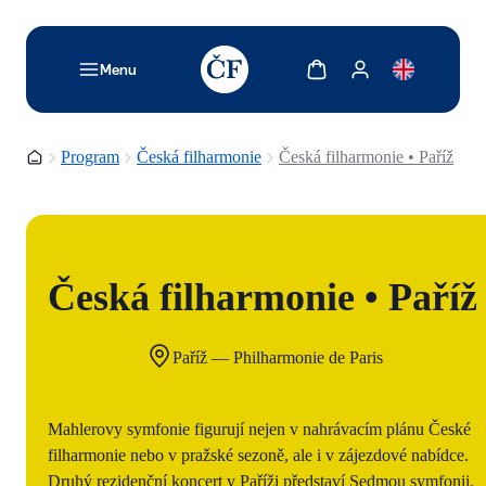
TODO: Add description for reader
Zobrazit košík
Zobrazit můj účet
Menu
Domovská stránka
Program
Česká filharmonie
Česká filharmonie • Paříž
Česká filharmonie • Paříž
Paříž — Philharmonie de Paris
Mahlerovy symfonie figurují nejen v nahrávacím plánu České
filharmonie nebo v pražské sezoně, ale i v zájezdové nabídce.
Druhý rezidenční koncert v Paříži představí Sedmou symfonii,