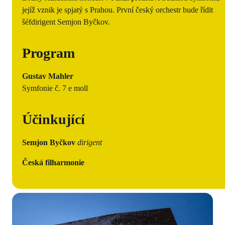
jejíž vznik je spjatý s Prahou. První český orchestr bude řídit
šéfdirigent Semjon Byčkov.
Program
Gustav Mahler
Symfonie č. 7 e moll
Účinkující
Semjon Byčkov
dirigent
Česká filharmonie