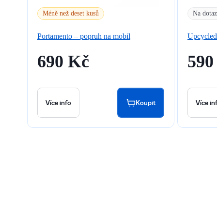
Méně než deset kusů
Na dotaz
Portamento – popruh na mobil
Upcycled
690 Kč
590
Více info
Koupit
Více in