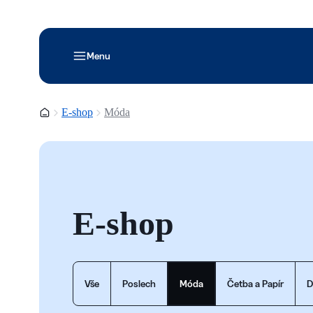
Menu
Domovská stránka
E-shop
Móda
E-shop
Vše
Poslech
Móda
Četba a Papír
D