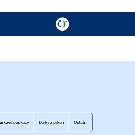
TODO: Add description for reader
árkové poukazy
Dárky z prken
Ostatní