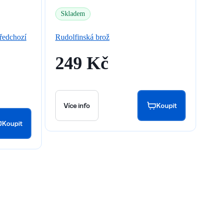
Skladem
ředchozí
Rudolfinská brož
249 Kč
Více info
Koupit
Koupit