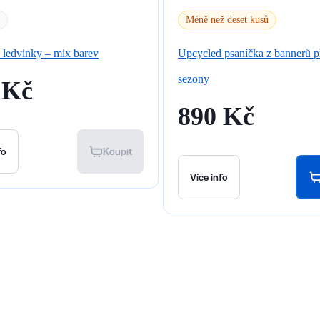
Méně než deset kusů
 ledvinky – mix barev
Upcycled psaníčka z bannerů p
sezony
 Kč
890 Kč
fo
Koupit
Více info