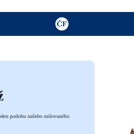
TODO: Add description for reader
ž
oden podobu našeho milovaného