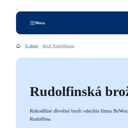
Menu
Domovská stránka
E-shop
Brož Rudolfinum
Rudolfinská bro
Rukodělné dřevěné broži vdechla firma BeWo
Rudolfina.