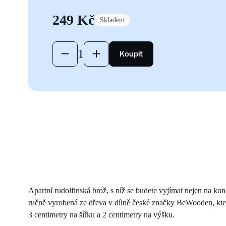
249 Kč
Skladem
TODO: Add label
1
TODO: Add label
Koupit
Apartní rudolfinská brož, s níž se budete vyjímat nejen na ko
ručně vyrobená ze dřeva v dílně české značky BeWooden, kter
3 centimetry na šířku a 2 centimetry na výšku.