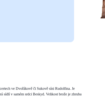
ncertech ve Dvořákově či Sukově síni Rudolfina. Je
á sídlí v samém srdci Beskyd. Velikost brože je zhruba