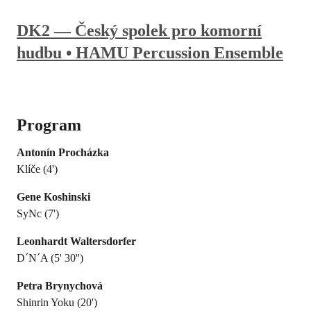
DK2 — Český spolek pro komorní
hudbu • HAMU Percussion Ensemble
Program
Antonín Procházka
Klíče (4')
Gene Koshinski
SyNc (7')
Leonhardt Waltersdorfer
D´N´A (5' 30'')
Petra Brynychová
Shinrin Yoku (20')