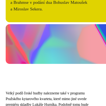
a Brahmse v podání dua Bohuslav Matoušek
a Miroslav Sekera.
Velký podíl české hudby nalezneme také v programu
Pražského kytarového kvarteta, které mimo jiné uvede
premiéru skladby Lukáše Hurníka. Podobně tomu bude