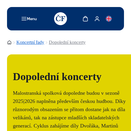
TODO: Add description for reader
Zobrazit košík
Zobrazit můj účet
Menu
Domovská stránka
Koncertní řady
Dopolední koncerty
Dopolední koncerty
Malostranská spolková dopoledne budou v sezoně
2025|2026 naplněna především českou hudbou. Díky
různorodým obsazením se přitom dostane jak na díla
velikánů, tak na zástupce mladších skladatelských
generací. Cyklus zahájíme díly Dvořáka, Martinů