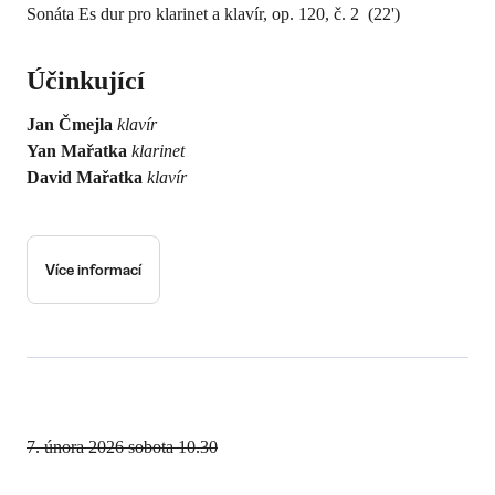
Sonáta Es dur pro klarinet a klavír, op. 120, č. 2 (22')
Účinkující
Jan Čmejla
klavír
Yan Mařatka
klarinet
David Mařatka
klavír
Více informací
7. února 2026
sobota 10.30