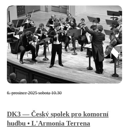
6. prosince 2025
sobota 10.30
DK3 — Český spolek pro komorní
hudbu • L'Armonia Terrena