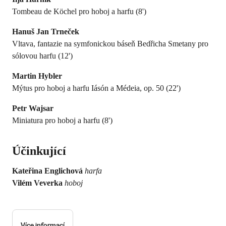
Tombeau de Köchel pro hoboj a harfu (8')
Hanuš Jan Trneček
Vltava, fantazie na symfonickou báseň Bedřicha Smetany pro
sólovou harfu (12')
Martin Hybler
Mýtus pro hoboj a harfu Iásón a Médeia, op. 50 (22')
Petr Wajsar
Miniatura pro hoboj a harfu (8')
Účinkující
Kateřina Englichová
harfa
Vilém Veverka
hoboj
Více informací