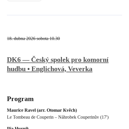
18. dubna 2026
sobota 10.30
DK6 — Český spolek pro komorní
hudbu • Englichová, Veverka
Program
Maurice Ravel (arr. Otomar Kvěch)
Le Tombeau de Couperin – Náhrobek Couperinův (17')
Ilja Hurník