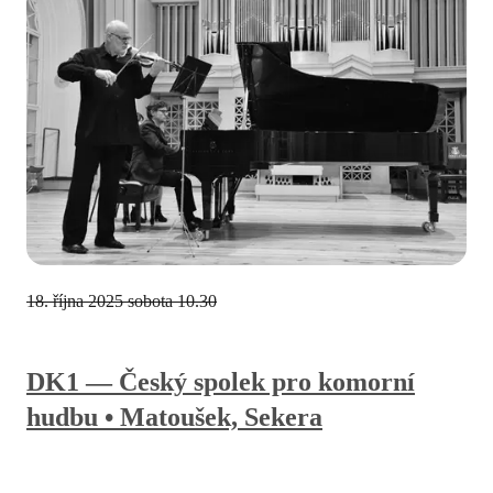
18. října 2025
sobota 10.30
DK1 — Český spolek pro komorní
hudbu • Matoušek, Sekera