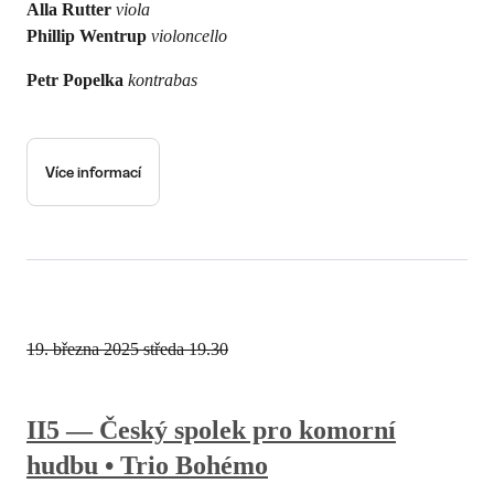
Alla Rutter
viola
Phillip Wentrup
violoncello
Petr Popelka
kontrabas
Více informací
19. března 2025
středa 19.30
II5 — Český spolek pro komorní
hudbu • Trio Bohémo