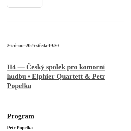
26. února 2025
středa 19.30
II4 — Český spolek pro komorní
hudbu • Elphier Quartett & Petr
Popelka
Program
Petr Popelka