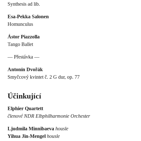
Synthesis ad lib.
Esa-Pekka Salonen
Homunculus
Ástor Piazzolla
Tango Ballet
— Přestávka —
Antonín Dvořák
Smyčcový kvintet č. 2 G dur, op. 77
Účinkující
Elphier Quartett
členové NDR Elbphilharmonie Orchester
Ljudmila Minnibaeva
housle
Yihua Jin-Mengel
housle