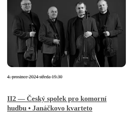
4. prosince 2024
středa 19.30
II2 — Český spolek pro komorní
hudbu • Janáčkovo kvarteto