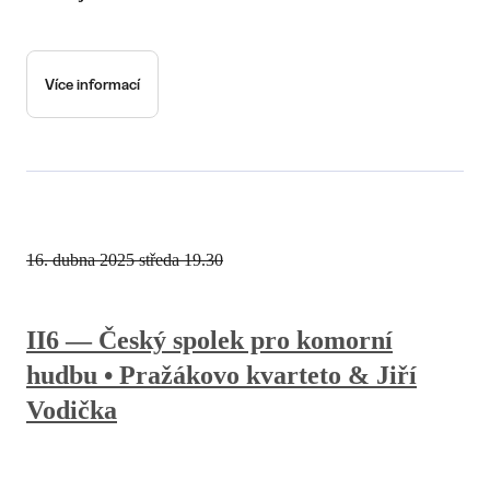
Více informací
16. dubna 2025
středa 19.30
II6 — Český spolek pro komorní
hudbu • Pražákovo kvarteto & Jiří
Vodička