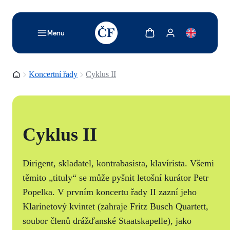
TODO: Add description for reader
Zobrazit košík
Zobrazit můj účet
Menu
Domovská stránka
Koncertní řady
Cyklus II
Cyklus II
Dirigent, skladatel, kontrabasista, klavírista. Všemi
těmito „tituly“ se může pyšnit letošní kurátor Petr
Popelka. V prvním koncertu řady II zazní jeho
Klarinetový kvintet (zahraje Fritz Busch Quartett,
soubor členů drážďanské Staatskapelle), jako