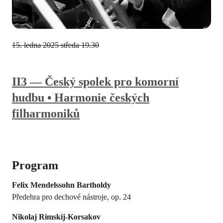
15. ledna 2025
středa 19.30
II3 — Český spolek pro komorní
hudbu • Harmonie českých
filharmoniků
Program
Felix Mendelssohn Bartholdy
Předehra pro dechové nástroje, op. 24
Nikolaj Rimskij-Korsakov