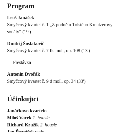
Program
Leoš Janáček
Smyčcový kvartet č. 1 „Z podnětu Tolstého Kreutzerovy
sonáty“ (19')
Dmitrij Šostakovič
Smyčcový kvartet č. 7 fis moll, op. 108 (13')
— Přestávka —
Antonín Dvořák
Smyčcový kvartet č. 9 d moll, op. 34 (33')
Účinkující
Janáčkovo kvarteto
Miloš Vacek
1. housle
Richard Kružík
2. housle
Jan Řezníček
viola