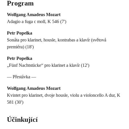
Program
Wolfgang Amadeus Mozart
Adagio a fuga c moll, K 546 (7')
Petr Popelka
Sonáta pro klarinet, housle, kontrabas a klavír (světová
premiéra) (18')
Petr Popelka
„Fünf Nachtstücke“ pro klarinet a klavír (12')
— Přestávka —
Wolfgang Amadeus Mozart
Kvintet pro klarinet, dvoje housle, violu a violoncello A dur, K
581 (30')
Účinkující