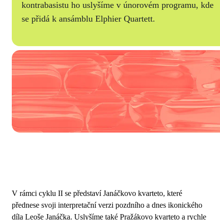
kontrabasistu ho uslyšíme v únorovém programu, kde
se přidá k ansámblu Elphier Quartett.
V rámci cyklu II se představí Janáčkovo kvarteto, které
přednese svoji interpretační verzi pozdního a dnes ikonického
díla Leoše Janáčka. Uslyšíme také Pražákovo kvarteto a rychle