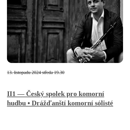
13. listopadu 2024
středa 19.30
II1 — Český spolek pro komorní
hudbu • Drážďanští komorní sólisté