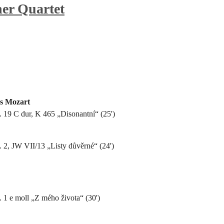
her Quartet
s Mozart
 19 C dur, K 465 „Disonantní“ (25')
 2, JW VII/13 „Listy důvěrné“ (24')
 1 e moll „Z mého života“ (30')