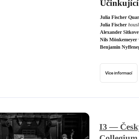
Účinkující
Julia Fischer Quar
Julia Fischer
housl
Alexander Sitkov
Nils Mönkemeyer
Benjamin Nyffene
Více informací
I3 — Česk
Collegiu