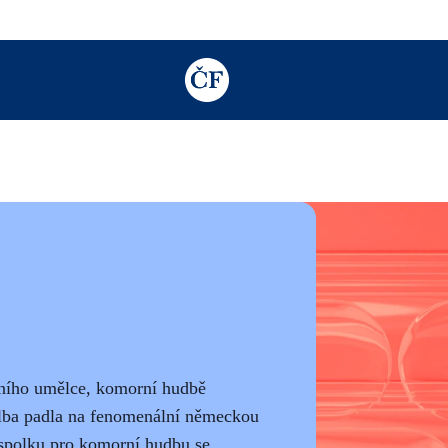
TODO: Add description for reader
čního umělce, komorní hudbě
olba padla na fenomenální německou
o spolku pro komorní hudbu se