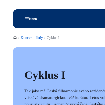
Menu
Domovská stránka
Koncertní řady
Cyklus I
Cyklus I
Tak jako má Česká filharmonie svého reziden
vtiskává dramaturgickou tvář kurátor. Letos v
houslistku Julii Fischer. V první řadě Českéh