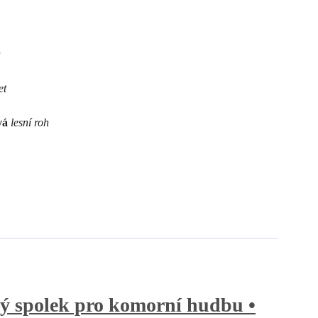
a
et
vá
lesní roh
ý spolek pro komorní hudbu •