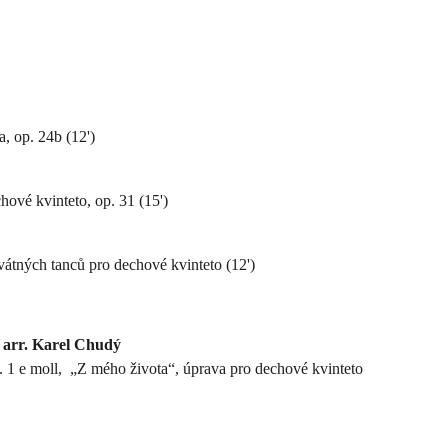
, op. 24b (12')
hové kvinteto, op. 31 (15')
svátných tanců pro dechové kvinteto (12')
 arr. Karel Chudý
 1 e moll, „Z mého života“, úprava pro dechové kvinteto