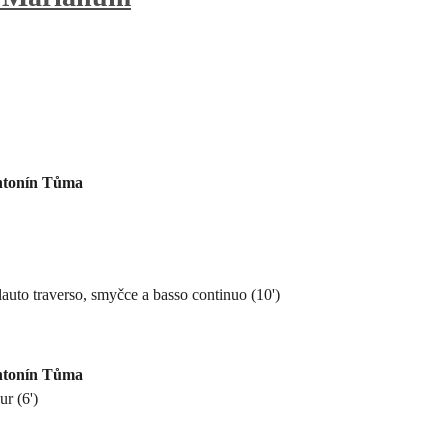
Antonín Tůma
auto traverso, smyčce a basso continuo (10')
Antonín Tůma
ur (6')