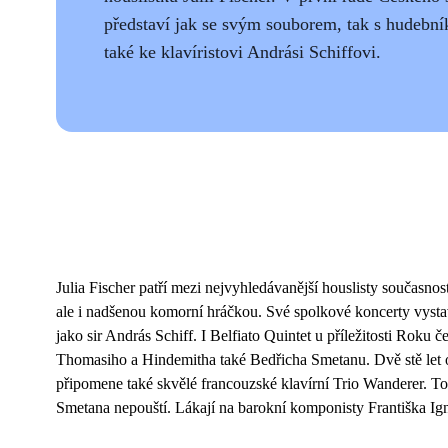
představí jak se svým souborem, tak s hudebník
také ke klavíristovi Andrási Schiffovi.
Julia Fischer patří mezi nejvyhledávanější houslisty současnos
ale i nadšenou komorní hráčkou. Své spolkové koncerty vyst
jako sir András Schiff. I Belfiato Quintet u příležitosti Roku
Thomasiho a Hindemitha také Bedřicha Smetanu. Dvě stě let o
připomene také skvělé francouzské klavírní Trio Wanderer. T
Smetana nepouští. Lákají na barokní komponisty Františka Ig