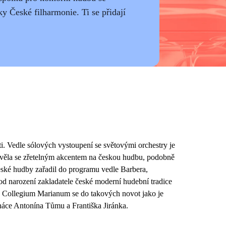
y České filharmonie. Ti se přidají
ti. Vedle sólových vystoupení se světovými orchestry je
avěla se zřetelným akcentem na českou hudbu, podobně
 české hudby zařadil do programu vedle Barbera,
d narození zakladatele české moderní hudební tradice
o Collegium Marianum se do takových novot jako je
náce Antonína Tůmu a Františka Jiránka.