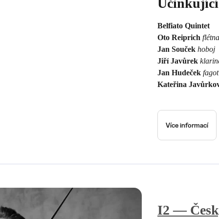
Účinkující
Belfiato Quintet
Oto Reiprich
flétn
Jan Souček
hoboj
Jiří Javůrek
klarin
Jan Hudeček
fagot
Kateřina Javůrko
Více informací
I2 — Česk