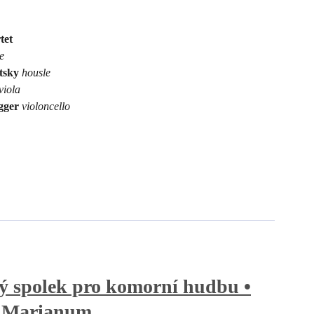
tet
e
etsky
housle
viola
gger
violoncello
ý spolek pro komorní hudbu •
m Marianum