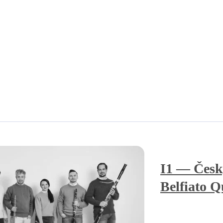
I1 — Česk
Belfiato Q