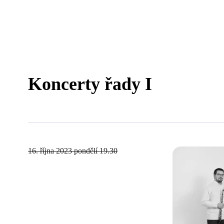
Koncerty řady I
16. října 2023
pondělí 19.30