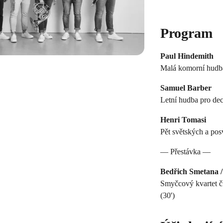
Program
Paul Hindemith
Malá komorní hudba
Samuel Barber
Letní hudba pro dec
Henri Tomasi
Pět světských a po
— Přestávka —
Bedřich Smetana /
Smyčcový kvartet č.
(30')