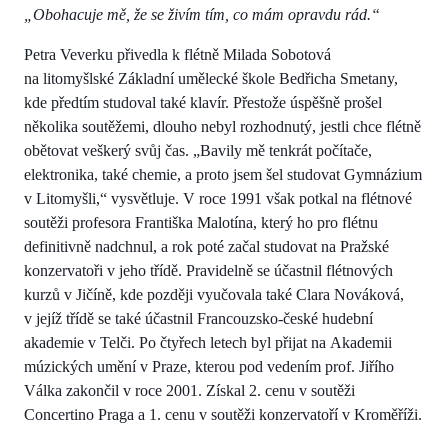
„Obohacuje mě, že se živím tím, co mám opravdu rád.“
Petra Veverku přivedla k flétně Milada Sobotová
na litomyšlské Základní umělecké škole Bedřicha Smetany,
kde předtím studoval také klavír. Přestože úspěšně prošel
několika soutěžemi, dlouho nebyl rozhodnutý, jestli chce flétně
obětovat veškerý svůj čas. „Bavily mě tenkrát počítače,
elektronika, také chemie, a proto jsem šel studovat Gymnázium
v Litomyšli,“ vysvětluje. V roce 1991 však potkal na flétnové
soutěži profesora Františka Malotína, který ho pro flétnu
definitivně nadchnul, a rok poté začal studovat na Pražské
konzervatoři v jeho třídě. Pravidelně se účastnil flétnových
kurzů v Jičíně, kde později vyučovala také Clara Nováková,
v jejíž třídě se také účastnil Francouzsko-české hudební
akademie v Telči. Po čtyřech letech byl přijat na Akademii
múzických umění v Praze, kterou pod vedením prof. Jiřího
Válka zakončil v roce 2001. Získal 2. cenu v soutěži
Concertino Praga a 1. cenu v soutěži konzervatoří v Kroměříži.