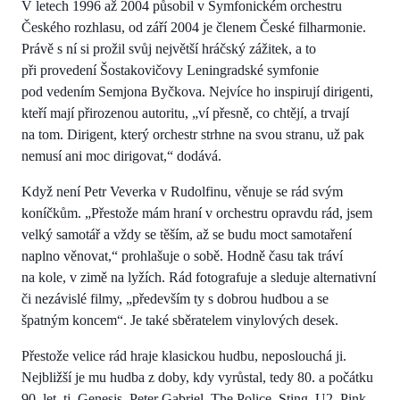
V letech 1996 až 2004 působil v Symfonickém orchestru
Českého rozhlasu, od září 2004 je členem České filharmonie.
Právě s ní si prožil svůj největší hráčský zážitek, a to
při provedení Šostakovičovy Leningradské symfonie
pod vedením Semjona Byčkova. Nejvíce ho inspirují dirigenti,
kteří mají přirozenou autoritu, „ví přesně, co chtějí, a trvají
na tom. Dirigent, který orchestr strhne na svou stranu, už pak
nemusí ani moc dirigovat,“ dodává.
Když není Petr Veverka v Rudolfinu, věnuje se rád svým
koníčkům. „Přestože mám hraní v orchestru opravdu rád, jsem
velký samotář a vždy se těším, až se budu moct samotaření
naplno věnovat,“ prohlašuje o sobě. Hodně času tak tráví
na kole, v zimě na lyžích. Rád fotografuje a sleduje alternativní
či nezávislé filmy, „především ty s dobrou hudbou a se
špatným koncem“. Je také sběratelem vinylových desek.
Přestože velice rád hraje klasickou hudbu, neposlouchá ji.
Nejbližší je mu hudba z doby, kdy vyrůstal, tedy 80. a počátku
90. let, tj. Genesis, Peter Gabriel, The Police, Sting, U2, Pink