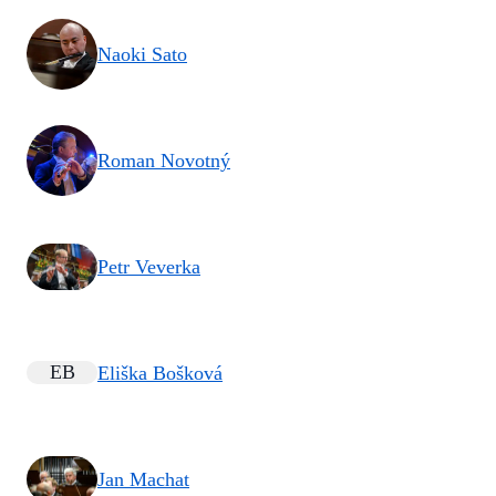
Naoki Sato
Roman Novotný
Petr Veverka
EB
Eliška Bošková
Jan Machat