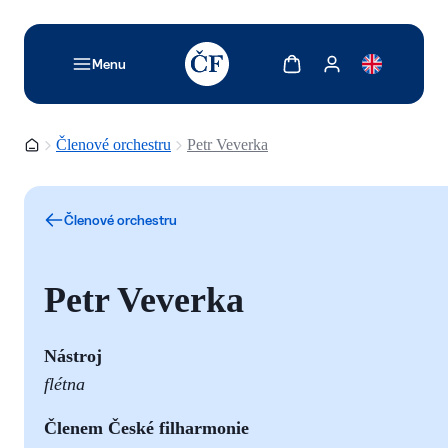
TODO: Add description for reader
Zobrazit košík
Zobrazit můj účet
Menu
Domovská stránka
Členové orchestru
Petr Veverka
Členové orchestru
Petr Veverka
Nástroj
flétna
Členem České filharmonie