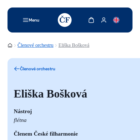
TODO: Add description for reader
Zobrazit košík
Zobrazit můj účet
Menu
Domovská stránka
Členové orchestru
Eliška Bošková
Členové orchestru
Eliška Bošková
Nástroj
flétna
Členem České filharmonie