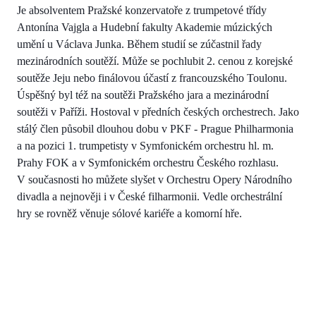
Je absolventem Pražské konzervatoře z trumpetové třídy
Antonína Vajgla a Hudební fakulty Akademie múzických
umění u Václava Junka. Během studií se zúčastnil řady
mezinárodních soutěží. Může se pochlubit 2. cenou z korejské
soutěže Jeju nebo finálovou účastí z francouzského Toulonu.
Úspěšný byl též na soutěži Pražského jara a mezinárodní
soutěži v Paříži. Hostoval v předních českých orchestrech. Jako
stálý člen působil dlouhou dobu v PKF - Prague Philharmonia
a na pozici 1. trumpetisty v Symfonickém orchestru hl. m.
Prahy FOK a v Symfonickém orchestru Českého rozhlasu.
V současnosti ho můžete slyšet v Orchestru Opery Národního
divadla a nejnověji i v České filharmonii. Vedle orchestrální
hry se rovněž věnuje sólové kariéře a komorní hře.