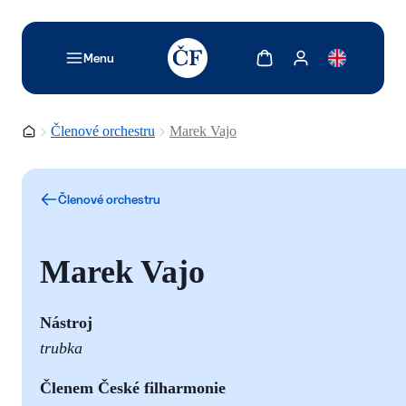
TODO: Add description for reader
Zobrazit košík
Zobrazit můj účet
Menu
Domovská stránka
Členové orchestru
Marek Vajo
Členové orchestru
Marek Vajo
Nástroj
trubka
Členem České filharmonie