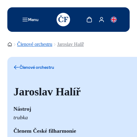
TODO: Add description for reader
Zobrazit košík
Zobrazit můj účet
Menu
Domovská stránka
Členové orchestru
Jaroslav Halíř
Členové orchestru
Jaroslav Halíř
Nástroj
trubka
Členem České filharmonie