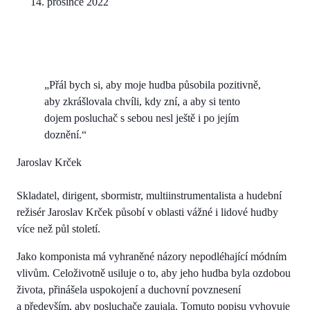
14. prosince 2022
„Přál bych si, aby moje hudba působila pozitivně,
aby zkrášlovala chvíli, kdy zní, a aby si tento
dojem posluchač s sebou nesl ještě i po jejím
doznění.“
Jaroslav Krček
Skladatel, dirigent, sbormistr, multiinstrumentalista a hudební
režisér Jaroslav Krček působí v oblasti vážné i lidové hudby
více než půl století.
Jako komponista má vyhraněné názory nepodléhající módním
vlivům. Celoživotně usiluje o to, aby jeho hudba byla ozdobou
života, přinášela uspokojení a duchovní povznesení
a především, aby posluchače zaujala. Tomuto popisu vyhovuje