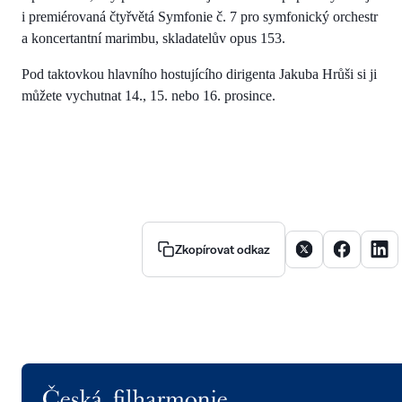
i premiérovaná čtyřvětá Symfonie č. 7 pro symfonický orchestr
a koncertantní marimbu, skladatelův opus 153.
Pod taktovkou hlavního hostujícího dirigenta Jakuba Hrůši si ji
můžete vychutnat 14., 15. nebo 16. prosince.
Sdílet článek na X
Sdílet člán
Sdíle
Zkopírovat odkaz
Logo