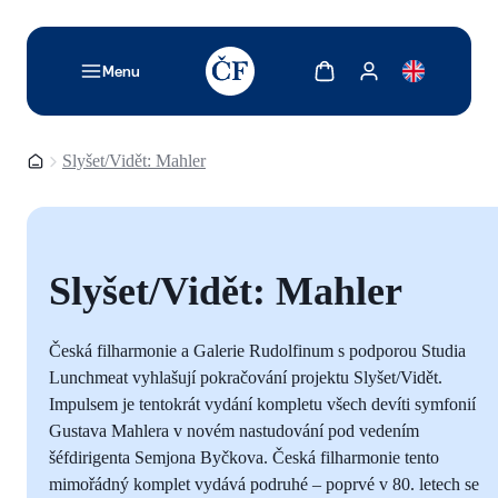
TODO: Add description for reader
Zobrazit košík
Zobrazit můj účet
Menu
Domovská stránka
Slyšet/Vidět: Mahler
Slyšet/Vidět: Mahler
Česká filharmonie a Galerie Rudolfinum s podporou Studia
Lunchmeat vyhlašují pokračování projektu Slyšet/Vidět.
Impulsem je tentokrát vydání kompletu všech devíti symfonií
Gustava Mahlera v novém nastudování pod vedením
šéfdirigenta Semjona Byčkova. Česká filharmonie tento
mimořádný komplet vydává podruhé – poprvé v 80. letech se