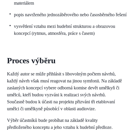
materiálem
popis navrženého jednozáběrového nebo časosběrného řešení
vysvětlení vztahu mezi hudební strukturou a obrazovou
koncepcí (rytmus, atmosféra, práce s časem)
Proces výběru
Každý autor se může přihlásit s libovolným počtem návrhů,
každý návrh však musí reagovat na jinou symfonii. Na základě
zaslaných koncepcí vybere odborná komise devět umělkyň či
umělců, kteří budou vyzváni k realizaci svých návrhů.
Současně budou k účasti na projektu přizváni tři etablovaní
umělci či umělkyně působící v oblasti audiovize.
Výběr účastníků bude probíhat na základě kvality
předloženého konceptu a jeho vztahu k hudební předloze.