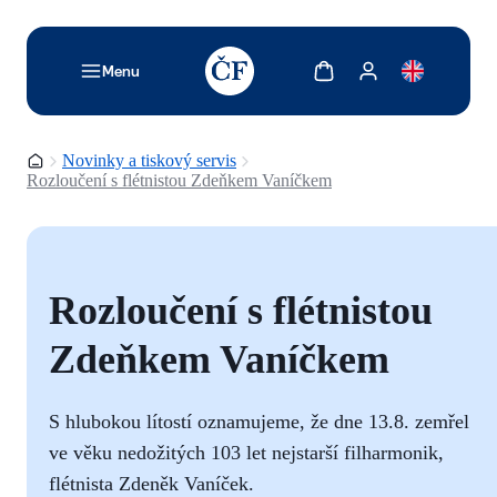
TODO: Add description for reader
Zobrazit košík
Zobrazit můj účet
Menu
Domovská stránka
Novinky a tiskový servis
Rozloučení s flétnistou Zdeňkem Vaníčkem
Rozloučení s flétnistou
Zdeňkem Vaníčkem
S hlubokou lítostí oznamujeme, že dne 13.8. zemřel
ve věku nedožitých 103 let nejstarší filharmonik,
flétnista Zdeněk Vaníček.