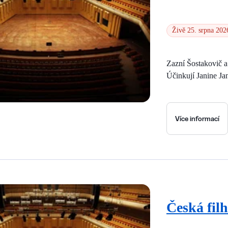
Živě 25. srpna 202
Zazní Šostakovič 
Účinkují Janine Ja
Více informací
Česká fil