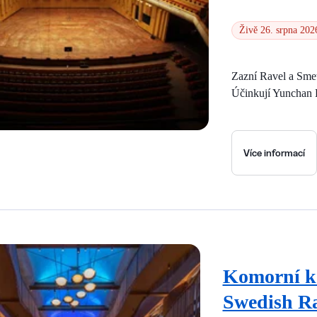
Živě 26. srpna 202
Zazní Ravel a Sme
Účinkují Yunchan L
Více informací
Komorní ko
Swedish R