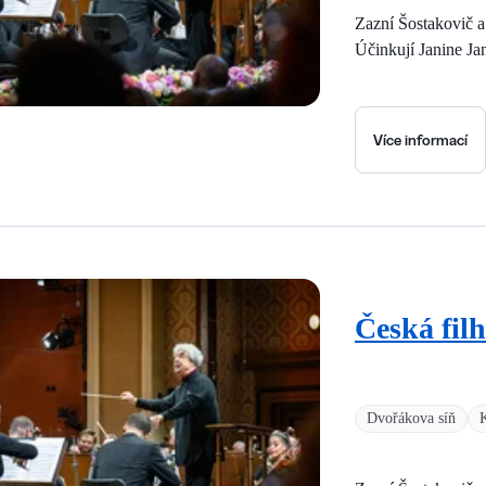
Zazní Šostakovič 
Účinkují Janine Ja
Více informací
Česká fil
Dvořákova síň