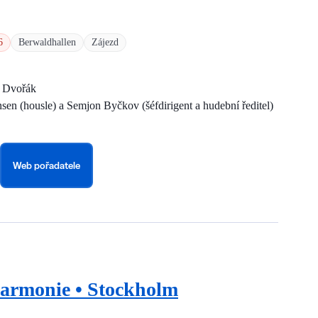
6
Berwaldhallen
Zájezd
a Dvořák
nsen (housle) a Semjon Byčkov (šéfdirigent a hudební ředitel)
Web pořadatele
harmonie • Stockholm