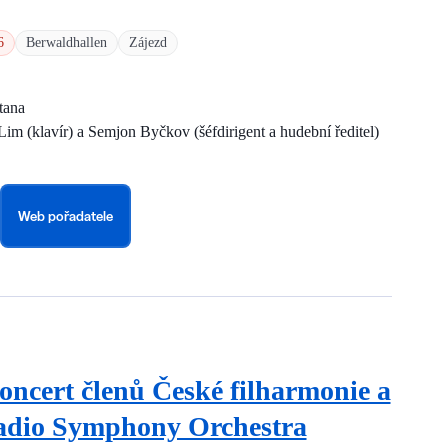
6
Berwaldhallen
Zájezd
tana
im (klavír) a Semjon Byčkov (šéfdirigent a hudební ředitel)
Web pořadatele
ncert členů České filharmonie a
adio Symphony Orchestra