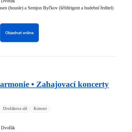
a Dvořák
nsen (housle) a Semjon Byčkov (šéfdirigent a hudební ředitel)
Objednat online
harmonie • Zahajovací koncerty
Dvořákova síň
Koncert
a Dvořák