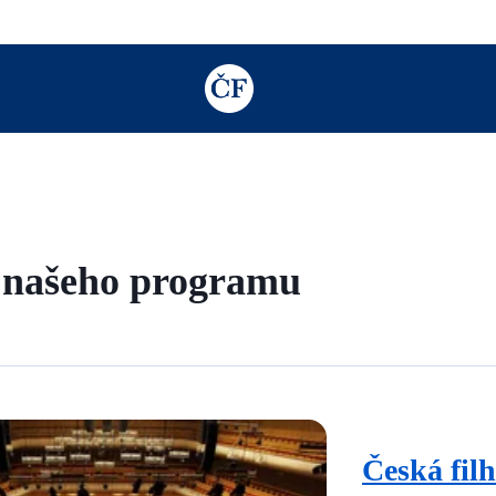
TODO: Add description for reader
z našeho programu
Česká fil