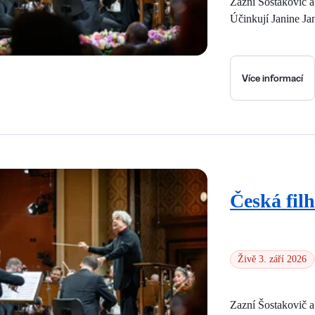
Zazní Šostakovič 
Účinkují Janine Ja
Více informací
Česká fil
Živě 3. září 2026
Zazní Šostakovič 