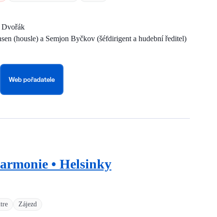
a Dvořák
nsen (housle) a Semjon Byčkov (šéfdirigent a hudební ředitel)
Web pořadatele
harmonie • Helsinky
tre
Zájezd