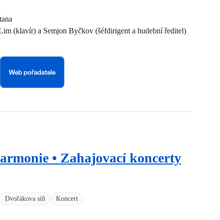
tana
im (klavír) a Semjon Byčkov (šéfdirigent a hudební ředitel)
Web pořadatele
harmonie • Zahajovací koncerty
Dvořákova síň
Koncert