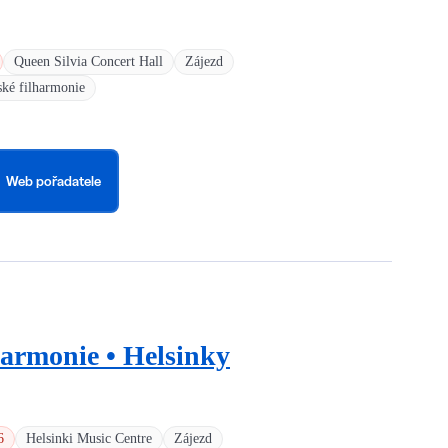
Queen Silvia Concert Hall
Zájezd
ké filharmonie
Web pořadatele
harmonie • Helsinky
6
Helsinki Music Centre
Zájezd