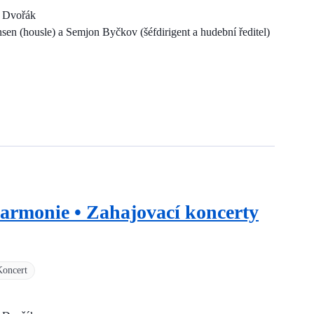
a Dvořák
nsen (housle) a Semjon Byčkov (šéfdirigent a hudební ředitel)
harmonie • Zahajovací koncerty
Koncert