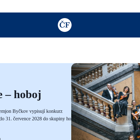
TODO: Add description for reader
e – hoboj
l Semjon Byčkov vypisují konkurz
do 31.
července 2028 do skupiny hobojů.
a